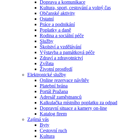
Doprava a komunikace
Kultura, sport, cestování a volný čas
Občanské aktivity
Ostatní
Práce a podnikání
Poplatky a daně
Rodina a sociální péče
Služby
Školství a vzdělávání
Výstavba a památková péče
Zdraví a zdravotnictví
Zvířata
Životní prostředí
Elektronické služby
Online rezervace návštěv
Platební brána
Portál Pražana
Adresář zaměstnanců
Kalkulačka místního poplatku za odpad
Dopravní situace a kamery on-line
Katalog firem
Zajímá vás
Byty
Cestovní ruch
Kultura