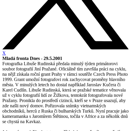
X
Mladá fronta Dnes - 29.5.2001
Fotografka Libuše Rudinská předala minulý týden primátorovi
soubor fotografií Jiní Pražané. Oficiálně tím završila práci na cyklu,
na nějž získala roční grant Prahy v rámci soutěže Czech Press Photo
1999. Grant umožní fotografovi rok zachycovat proměny hlavního
města. V minulých letech ho dostal například Jaroslav Kučera či
Karel Cudlín. Libuše Rudinská, která se pražské tematice věnovala
už v cyklu fotografií lidí ze Žižkova, tentokrát fotografovala nové
Pražany. Pronikla do prostředí cizinců, kteří se v Praze usazují, aby
zde našli nový domov. Pořizovala snímky vietnamských
obchodníků, herců z Ruska či bulharských Turků. Nyní pracuje jako
kameramanka s Jaromírem Štětinou, točila v Africe a za několik dnů
se chystá na Kavkaz.