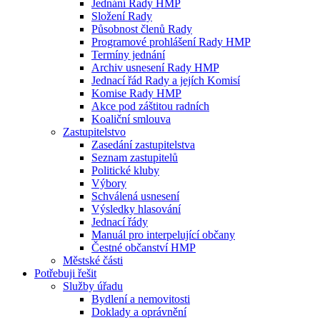
Jednání Rady HMP
Složení Rady
Působnost členů Rady
Programové prohlášení Rady HMP
Termíny jednání
Archiv usnesení Rady HMP
Jednací řád Rady a jejích Komisí
Komise Rady HMP
Akce pod záštitou radních
Koaliční smlouva
Zastupitelstvo
Zasedání zastupitelstva
Seznam zastupitelů
Politické kluby
Výbory
Schválená usnesení
Výsledky hlasování
Jednací řády
Manuál pro interpelující občany
Čestné občanství HMP
Městské části
Potřebuji řešit
Služby úřadu
Bydlení a nemovitosti
Doklady a oprávnění