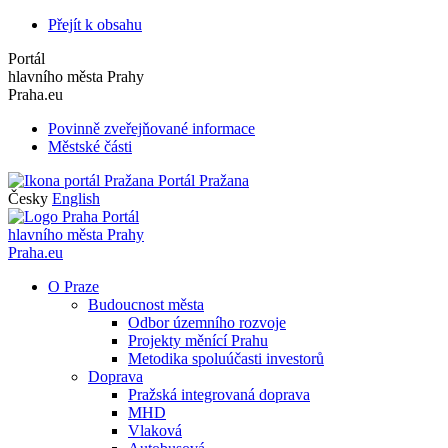
Přejít k obsahu
Portál
hlavního města Prahy
Praha.eu
Povinně zveřejňované informace
Městské části
Portál Pražana
Česky
English
Portál
hlavního města Prahy
Praha.eu
O Praze
Budoucnost města
Odbor územního rozvoje
Projekty měnící Prahu
Metodika spoluúčasti investorů
Doprava
Pražská integrovaná doprava
MHD
Vlaková