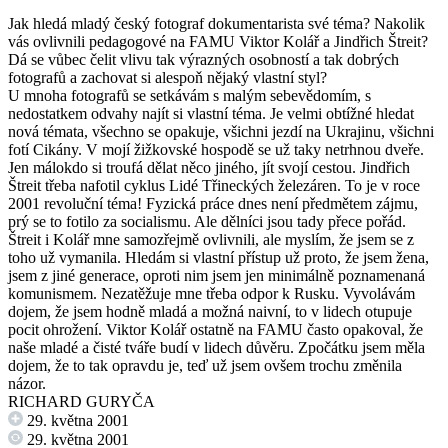
Jak hledá mladý český fotograf dokumentarista své téma? Nakolik
vás ovlivnili pedagogové na FAMU Viktor Kolář a Jindřich Štreit?
Dá se vůbec čelit vlivu tak výrazných osobností a tak dobrých
fotografů a zachovat si alespoň nějaký vlastní styl?
U mnoha fotografů se setkávám s malým sebevědomím, s
nedostatkem odvahy najít si vlastní téma. Je velmi obtížné hledat
nová témata, všechno se opakuje, všichni jezdí na Ukrajinu, všichni
fotí Cikány. V mojí žižkovské hospodě se už taky netrhnou dveře.
Jen málokdo si troufá dělat něco jiného, jít svojí cestou. Jindřich
Štreit třeba nafotil cyklus Lidé Třineckých železáren. To je v roce
2001 revoluční téma! Fyzická práce dnes není předmětem zájmu,
prý se to fotilo za socialismu. Ale dělníci jsou tady přece pořád.
Štreit i Kolář mne samozřejmě ovlivnili, ale myslím, že jsem se z
toho už vymanila. Hledám si vlastní přístup už proto, že jsem žena,
jsem z jiné generace, oproti nim jsem jen minimálně poznamenaná
komunismem. Nezatěžuje mne třeba odpor k Rusku. Vyvolávám
dojem, že jsem hodně mladá a možná naivní, to v lidech otupuje
pocit ohrožení. Viktor Kolář ostatně na FAMU často opakoval, že
naše mladé a čisté tváře budí v lidech důvěru. Zpočátku jsem měla
dojem, že to tak opravdu je, teď už jsem ovšem trochu změnila
názor.
RICHARD GURYČA
29. května 2001
29. května 2001