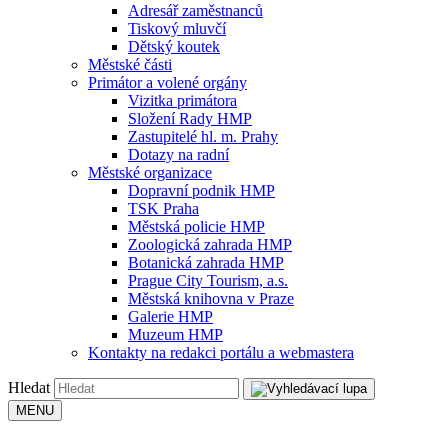
Adresář zaměstnanců
Tiskový mluvčí
Dětský koutek
Městské části
Primátor a volené orgány
Vizitka primátora
Složení Rady HMP
Zastupitelé hl. m. Prahy
Dotazy na radní
Městské organizace
Dopravní podnik HMP
TSK Praha
Městská policie HMP
Zoologická zahrada HMP
Botanická zahrada HMP
Prague City Tourism, a.s.
Městská knihovna v Praze
Galerie HMP
Muzeum HMP
Kontakty na redakci portálu a webmastera
Hledat
MENU