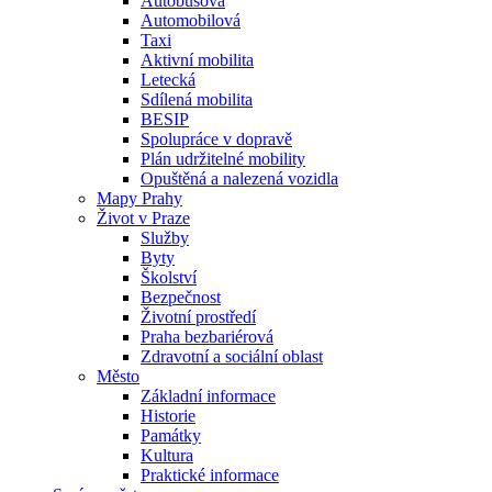
Autobusová
Automobilová
Taxi
Aktivní mobilita
Letecká
Sdílená mobilita
BESIP
Spolupráce v dopravě
Plán udržitelné mobility
Opuštěná a nalezená vozidla
Mapy Prahy
Život v Praze
Služby
Byty
Školství
Bezpečnost
Životní prostředí
Praha bezbariérová
Zdravotní a sociální oblast
Město
Základní informace
Historie
Památky
Kultura
Praktické informace