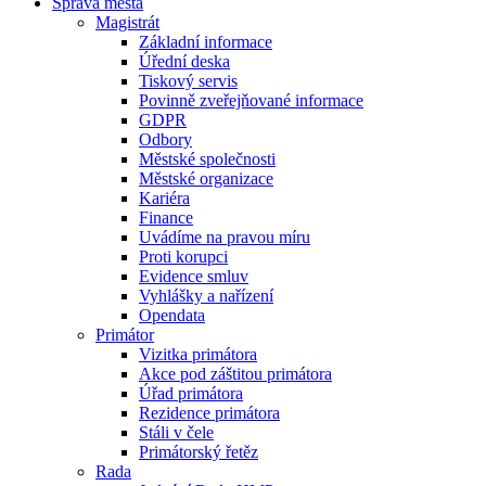
Správa města
Magistrát
Základní informace
Úřední deska
Tiskový servis
Povinně zveřejňované informace
GDPR
Odbory
Městské společnosti
Městské organizace
Kariéra
Finance
Uvádíme na pravou míru
Proti korupci
Evidence smluv
Vyhlášky a nařízení
Opendata
Primátor
Vizitka primátora
Akce pod záštitou primátora
Úřad primátora
Rezidence primátora
Stáli v čele
Primátorský řetěz
Rada