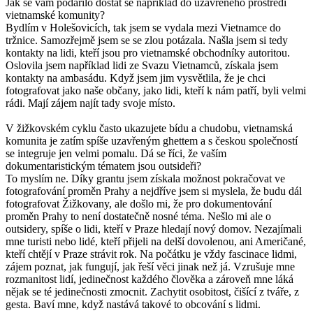
Jak se vám podařilo dostat se například do uzavřeného prostředí
vietnamské komunity?
Bydlím v Holešovicích, tak jsem se vydala mezi Vietnamce do
tržnice. Samozřejmě jsem se se zlou potázala. Našla jsem si tedy
kontakty na lidi, kteří jsou pro vietnamské obchodníky autoritou.
Oslovila jsem například lidi ze Svazu Vietnamců, získala jsem
kontakty na ambasádu. Když jsem jim vysvětlila, že je chci
fotografovat jako naše občany, jako lidi, kteří k nám patří, byli velmi
rádi. Mají zájem najít tady svoje místo.
V žižkovském cyklu často ukazujete bídu a chudobu, vietnamská
komunita je zatím spíše uzavřeným ghettem a s českou společností
se integruje jen velmi pomalu. Dá se říci, že vaším
dokumentaristickým tématem jsou outsideři?
To myslím ne. Díky grantu jsem získala možnost pokračovat ve
fotografování proměn Prahy a nejdříve jsem si myslela, že budu dál
fotografovat Žižkovany, ale došlo mi, že pro dokumentování
proměn Prahy to není dostatečně nosné téma. Nešlo mi ale o
outsidery, spíše o lidi, kteří v Praze hledají nový domov. Nezajímali
mne turisti nebo lidé, kteří přijeli na delší dovolenou, ani Američané,
kteří chtějí v Praze strávit rok. Na počátku je vždy fascinace lidmi,
zájem poznat, jak fungují, jak řeší věci jinak než já. Vzrušuje mne
rozmanitost lidí, jedinečnost každého člověka a zároveň mne láká
nějak se té jedinečnosti zmocnit. Zachytit osobitost, čišící z tváře, z
gesta. Baví mne, když nastává takové to obcování s lidmi.