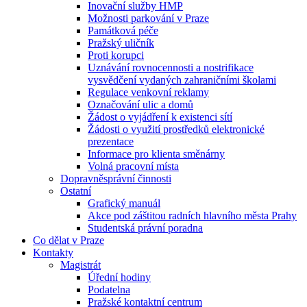
Inovační služby HMP
Možnosti parkování v Praze
Památková péče
Pražský uličník
Proti korupci
Uznávání rovnocennosti a nostrifikace
vysvědčení vydaných zahraničními školami
Regulace venkovní reklamy
Označování ulic a domů
Žádost o vyjádření k existenci sítí
Žádosti o využití prostředků elektronické
prezentace
Informace pro klienta směnárny
Volná pracovní místa
Dopravněsprávní činnosti
Ostatní
Grafický manuál
Akce pod záštitou radních hlavního města Prahy
Studentská právní poradna
Co dělat v Praze
Kontakty
Magistrát
Úřední hodiny
Podatelna
Pražské kontaktní centrum