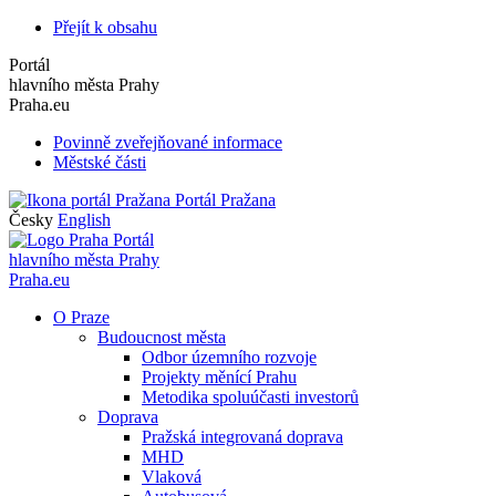
Přejít k obsahu
Portál
hlavního města Prahy
Praha.eu
Povinně zveřejňované informace
Městské části
Portál Pražana
Česky
English
Portál
hlavního města Prahy
Praha.eu
O Praze
Budoucnost města
Odbor územního rozvoje
Projekty měnící Prahu
Metodika spoluúčasti investorů
Doprava
Pražská integrovaná doprava
MHD
Vlaková