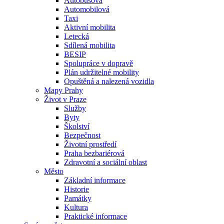
Autobusová
Automobilová
Taxi
Aktivní mobilita
Letecká
Sdílená mobilita
BESIP
Spolupráce v dopravě
Plán udržitelné mobility
Opuštěná a nalezená vozidla
Mapy Prahy
Život v Praze
Služby
Byty
Školství
Bezpečnost
Životní prostředí
Praha bezbariérová
Zdravotní a sociální oblast
Město
Základní informace
Historie
Památky
Kultura
Praktické informace