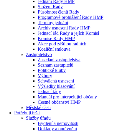
Jednání Rady HMP
Složení Rady
Působnost členů Rady
Programové prohlášení Rady HMP
Termíny jednání
Archiv usnesení Rady HMP
Jednací řád Rady a jejích Komisí
Komise Rady HMP
Akce pod záštitou radních
Koaliční smlouva
Zastupitelstvo
Zasedání zastupitelstva
Seznam zastupitelů
Politické kluby
Výbory
Schválená usnesení
Výsledky hlasování
Jednací řády
Manuál pro interpelující občany
Čestné občanství HMP
Městské části
Potřebuji řešit
Služby úřadu
Bydlení a nemovitosti
Doklady a oprávnění