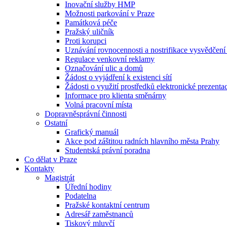
Inovační služby HMP
Možnosti parkování v Praze
Památková péče
Pražský uličník
Proti korupci
Uznávání rovnocennosti a nostrifikace vysvědčen
Regulace venkovní reklamy
Označování ulic a domů
Žádost o vyjádření k existenci sítí
Žádosti o využití prostředků elektronické prezenta
Informace pro klienta směnárny
Volná pracovní místa
Dopravněsprávní činnosti
Ostatní
Grafický manuál
Akce pod záštitou radních hlavního města Prahy
Studentská právní poradna
Co dělat v Praze
Kontakty
Magistrát
Úřední hodiny
Podatelna
Pražské kontaktní centrum
Adresář zaměstnanců
Tiskový mluvčí