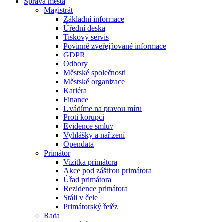
Správa města
Magistrát
Základní informace
Úřední deska
Tiskový servis
Povinně zveřejňované informace
GDPR
Odbory
Městské společnosti
Městské organizace
Kariéra
Finance
Uvádíme na pravou míru
Proti korupci
Evidence smluv
Vyhlášky a nařízení
Opendata
Primátor
Vizitka primátora
Akce pod záštitou primátora
Úřad primátora
Rezidence primátora
Stáli v čele
Primátorský řetěz
Rada