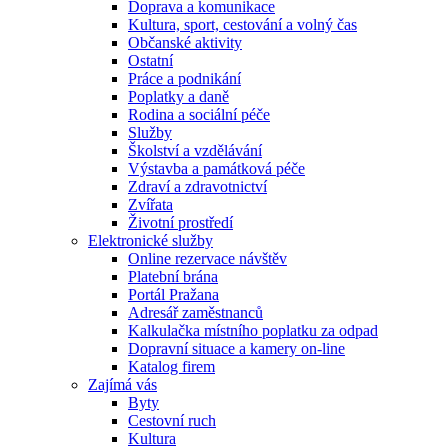
Doprava a komunikace
Kultura, sport, cestování a volný čas
Občanské aktivity
Ostatní
Práce a podnikání
Poplatky a daně
Rodina a sociální péče
Služby
Školství a vzdělávání
Výstavba a památková péče
Zdraví a zdravotnictví
Zvířata
Životní prostředí
Elektronické služby
Online rezervace návštěv
Platební brána
Portál Pražana
Adresář zaměstnanců
Kalkulačka místního poplatku za odpad
Dopravní situace a kamery on-line
Katalog firem
Zajímá vás
Byty
Cestovní ruch
Kultura