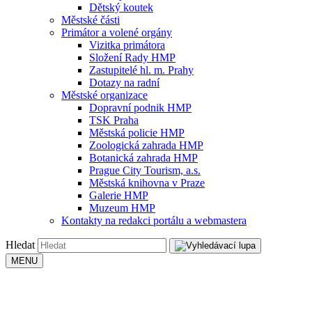
Dětský koutek
Městské části
Primátor a volené orgány
Vizitka primátora
Složení Rady HMP
Zastupitelé hl. m. Prahy
Dotazy na radní
Městské organizace
Dopravní podnik HMP
TSK Praha
Městská policie HMP
Zoologická zahrada HMP
Botanická zahrada HMP
Prague City Tourism, a.s.
Městská knihovna v Praze
Galerie HMP
Muzeum HMP
Kontakty na redakci portálu a webmastera
Hledat
MENU