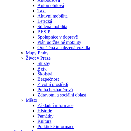
Autobusová
Automobilová
Taxi
Aktivní mobilita
Letecká
Sdílená mobilita
BESIP
Spolupráce v dopravě
Plán udržitelné mobility
Opuštěná a nalezená vozidla
Mapy Prahy
Život v Praze
Služby
Byty
Školství
Bezpečnost
Životní prostředí
Praha bezbariérová
Zdravotní a sociální oblast
Město
Základní informace
Historie
Památky
Kultura
Praktické informace