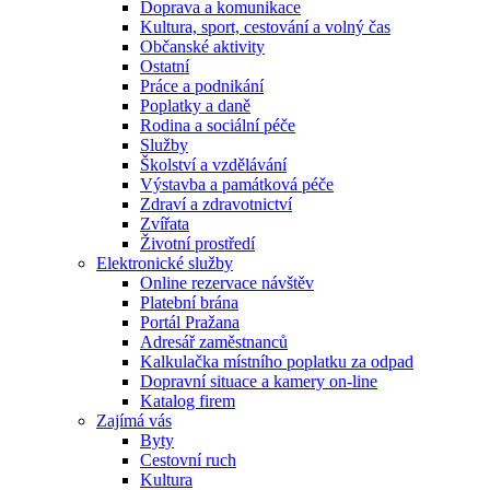
Doprava a komunikace
Kultura, sport, cestování a volný čas
Občanské aktivity
Ostatní
Práce a podnikání
Poplatky a daně
Rodina a sociální péče
Služby
Školství a vzdělávání
Výstavba a památková péče
Zdraví a zdravotnictví
Zvířata
Životní prostředí
Elektronické služby
Online rezervace návštěv
Platební brána
Portál Pražana
Adresář zaměstnanců
Kalkulačka místního poplatku za odpad
Dopravní situace a kamery on-line
Katalog firem
Zajímá vás
Byty
Cestovní ruch
Kultura