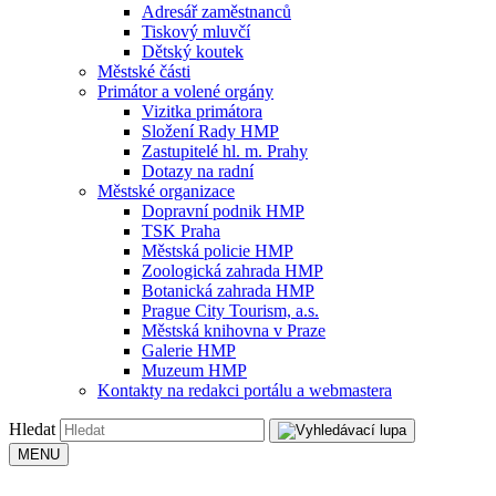
Adresář zaměstnanců
Tiskový mluvčí
Dětský koutek
Městské části
Primátor a volené orgány
Vizitka primátora
Složení Rady HMP
Zastupitelé hl. m. Prahy
Dotazy na radní
Městské organizace
Dopravní podnik HMP
TSK Praha
Městská policie HMP
Zoologická zahrada HMP
Botanická zahrada HMP
Prague City Tourism, a.s.
Městská knihovna v Praze
Galerie HMP
Muzeum HMP
Kontakty na redakci portálu a webmastera
Hledat
MENU