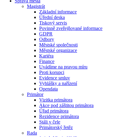
Správa města
Magistrát
Základní informace
Úřední deska
Tiskový servis
Povinně zveřejňované informace
GDPR
Odbory
Městské společnosti
Městské organizace
Kariéra
Finance
Uvádíme na pravou míru
Proti korupci
Evidence smluv
Vyhlášky a nařízení
Opendata
Primátor
Vizitka primátora
Akce pod záštitou primátora
Úřad primátora
Rezidence primátora
Stáli v čele
Primátorský řetěz
Rada