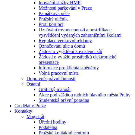
Inovační služby HMP
Možnosti parkování v Praze
Památková péče
Pražský uličník
Proti korupci
Uznávání rovnocennosti a nostrifikace
vysvědčení vydaných zahraničními školami
Regulace venkovní reklamy
Označování ulic a domů
Žádost o vyjádření k existenci sítí
Žádosti o využití prostředků elektronické
prezentace
Informace pro klienta směnárny
Volná pracovní místa
Dopravněsprávní činnosti
Ostatní
Grafický manuál
Akce pod záštitou radních hlavního města Prahy
Studentská právní poradna
Co dělat v Praze
Kontakty
Magistrát
Úřední hodiny
Podatelna
Pražské kontaktní centrum