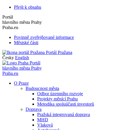
Přejít k obsahu
Portál
hlavního města Prahy
Praha.eu
Povinně zveřejňované informace
Městské části
Portál Pražana
Česky
English
Portál
hlavního města Prahy
Praha.eu
O Praze
Budoucnost města
Odbor územního rozvoje
Projekty měnící Prahu
Metodika spoluúčasti investorů
Doprava
Pražská integrovaná doprava
MHD
Vlaková