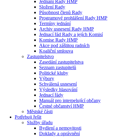
Jednání Rady HMP
Složení Rady
Působnost členů Rady
Programové prohlášení Rady HMP
Termíny jednání
Archiv usnesení Rady HMP
Jednací řád Rady a jejích Komisí
Komise Rady HMP
Akce pod záštitou radních
Koaliční smlouva
Zastupitelstvo
Zasedání zastupitelstva
Seznam zastupitelů
Politické kluby
Výbory
Schválená usnesení
Výsledky hlasování
Jednací řády
Manuál pro interpelující občany
Čestné občanství HMP
Městské části
Potřebuji řešit
Služby úřadu
Bydlení a nemovitosti
Doklady a oprávnění