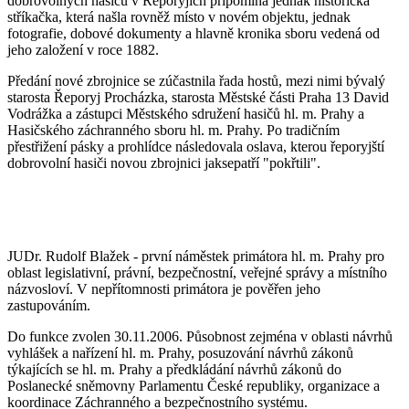
dobrovolných hasičů v Řeporyjích připomíná jednak historická
stříkačka, která našla rovněž místo v novém objektu, jednak
fotografie, dobové dokumenty a hlavně kronika sboru vedená od
jeho založení v roce 1882.
Předání nové zbrojnice se zúčastnila řada hostů, mezi nimi bývalý
starosta Řeporyj Procházka, starosta Městské části Praha 13 David
Vodrážka a zástupci Městského sdružení hasičů hl. m. Prahy a
Hasičského záchranného sboru hl. m. Prahy. Po tradičním
přestřižení pásky a prohlídce následovala oslava, kterou řeporyjští
dobrovolní hasiči novou zbrojnici jaksepatří "pokřtili".
JUDr. Rudolf Blažek - první náměstek primátora hl. m. Prahy pro
oblast legislativní, právní, bezpečnostní, veřejné správy a místního
názvosloví. V nepřítomnosti primátora je pověřen jeho
zastupováním.
Do funkce zvolen 30.11.2006. Působnost zejména v oblasti návrhů
vyhlášek a nařízení hl. m. Prahy, posuzování návrhů zákonů
týkajících se hl. m. Prahy a předkládání návrhů zákonů do
Poslanecké sněmovny Parlamentu České republiky, organizace a
koordinace Záchranného a bezpečnostního systému.