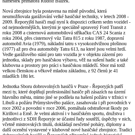
náměstek primátora Rudolf Blažek.
Nová zbrojnice byla postavena na místě původní, která
neumožňovala garážování velké hasičské techniky, v letech 2008 -
2009. Řeporyjští hasiči mají nyní k dispozici celkem sedm vozidel -
od nejmodernějších, kterými je speciálně upravený Ford Transit z
roku 2008 a cisternová automobilová stříkačku CAS 24 Scania z
roku 2004, přes cisternový vůz Tatra 815 z roku 1987, dopravní
automobil Avia (1979), nákladní tatru s vysokozdvižnou plošinou
(1977) až pro dva automobily Tatra 613, na které jsou velmi hrdí.
Vedle garážového stání pro tato vozidla je v objektu zázemí pro
jednotku, sklady pro hasičskou výbavu, věž na sušení hadic a také
klubovna a prostory pro práci s hasičskou mládeží. Sbor má totiž
velkou členskou a věkově mladou základnu, z 92 členů je 41
mladších 18ti let.
Jednotka Sboru dobrovolných hasičů v Praze - Řeporyjích patří
mezi ty, které doplňují profesionální hasiče při zásazích na území
hlavního města, mimo jiné se podílela na hašení požáru v tržnici v
Libuši a požáru Průmyslového paláce, zasahovala i při povodních v
roce 2002 a povodni v roce 2006, pomáhala odstraňovat škody po
Kirillovi a Emě. Je velmi aktivní i v hasičském sportu, družstva i
jednotlivci z SDH Řeporyje se účastní řady soutěží, úspěchy v nich,
včetně mistrovských titulů, dokládají nesčetné poháry, diplomy a
další ocenění vystavené v klubovně nové hasičské zbrojnice. Tradici