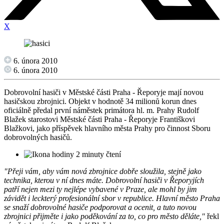
X
6. února 2010
6. února 2010
Dobrovolní hasiči v Městské části Praha - Řeporyje mají novou
hasičskou zbrojnici. Objekt v hodnotě 34 milionů korun dnes
oficiálně předal první náměstek primátora hl. m. Prahy Rudolf
Blažek starostovi Městské části Praha - Řeporyje Františkovi
Blažkovi, jako příspěvek hlavního města Prahy pro činnost Sboru
dobrovolných hasičů.
2 minuty čtení
"Přeji vám, aby vám nová zbrojnice dobře sloužila, stejně jako
technika, kterou v ní dnes máte. Dobrovolní hasiči v Řeporyjích
patří nejen mezi ty nejlépe vybavené v Praze, ale mohl by jim
závidět i leckterý profesionální sbor v republice. Hlavní město Praha
se snaží dobrovolné hasiče podporovat a ocenit, a tuto novou
zbrojnici přijměte i jako poděkování za to, co pro město děláte,"
řekl