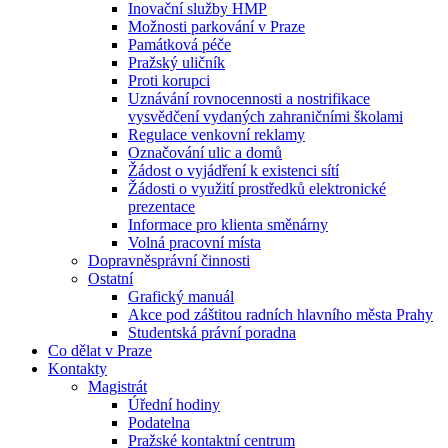
Inovační služby HMP
Možnosti parkování v Praze
Památková péče
Pražský uličník
Proti korupci
Uznávání rovnocennosti a nostrifikace
vysvědčení vydaných zahraničními školami
Regulace venkovní reklamy
Označování ulic a domů
Žádost o vyjádření k existenci sítí
Žádosti o využití prostředků elektronické
prezentace
Informace pro klienta směnárny
Volná pracovní místa
Dopravněsprávní činnosti
Ostatní
Grafický manuál
Akce pod záštitou radních hlavního města Prahy
Studentská právní poradna
Co dělat v Praze
Kontakty
Magistrát
Úřední hodiny
Podatelna
Pražské kontaktní centrum