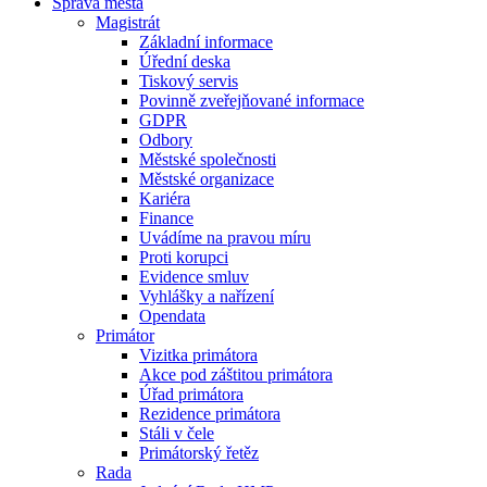
Správa města
Magistrát
Základní informace
Úřední deska
Tiskový servis
Povinně zveřejňované informace
GDPR
Odbory
Městské společnosti
Městské organizace
Kariéra
Finance
Uvádíme na pravou míru
Proti korupci
Evidence smluv
Vyhlášky a nařízení
Opendata
Primátor
Vizitka primátora
Akce pod záštitou primátora
Úřad primátora
Rezidence primátora
Stáli v čele
Primátorský řetěz
Rada