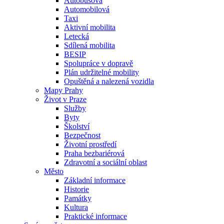
Autobusová
Automobilová
Taxi
Aktivní mobilita
Letecká
Sdílená mobilita
BESIP
Spolupráce v dopravě
Plán udržitelné mobility
Opuštěná a nalezená vozidla
Mapy Prahy
Život v Praze
Služby
Byty
Školství
Bezpečnost
Životní prostředí
Praha bezbariérová
Zdravotní a sociální oblast
Město
Základní informace
Historie
Památky
Kultura
Praktické informace