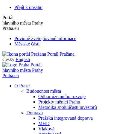
Přejít k obsahu
Portál
hlavního města Prahy
Praha.eu
Povinně zveřejňované informace
Městské části
Portál Pražana
Česky
English
Portál
hlavního města Prahy
Praha.eu
O Praze
Budoucnost města
Odbor územního rozvoje
Projekty měnící Prahu
Metodika spoluúčasti investorů
Doprava
Pražská integrovaná doprava
MHD
Vlaková