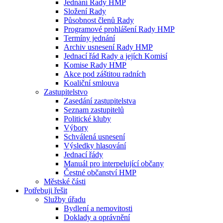
Jednání Rady HMP
Složení Rady
Působnost členů Rady
Programové prohlášení Rady HMP
Termíny jednání
Archiv usnesení Rady HMP
Jednací řád Rady a jejích Komisí
Komise Rady HMP
Akce pod záštitou radních
Koaliční smlouva
Zastupitelstvo
Zasedání zastupitelstva
Seznam zastupitelů
Politické kluby
Výbory
Schválená usnesení
Výsledky hlasování
Jednací řády
Manuál pro interpelující občany
Čestné občanství HMP
Městské části
Potřebuji řešit
Služby úřadu
Bydlení a nemovitosti
Doklady a oprávnění