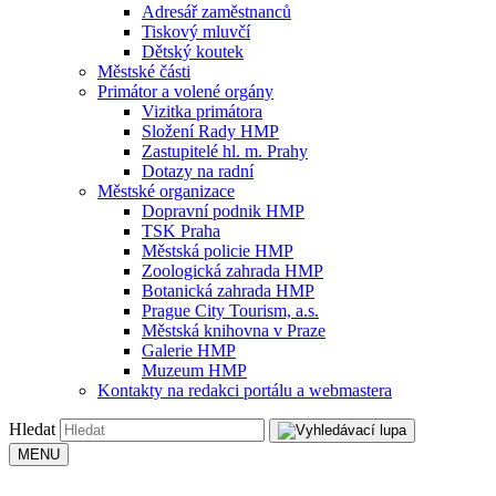
Adresář zaměstnanců
Tiskový mluvčí
Dětský koutek
Městské části
Primátor a volené orgány
Vizitka primátora
Složení Rady HMP
Zastupitelé hl. m. Prahy
Dotazy na radní
Městské organizace
Dopravní podnik HMP
TSK Praha
Městská policie HMP
Zoologická zahrada HMP
Botanická zahrada HMP
Prague City Tourism, a.s.
Městská knihovna v Praze
Galerie HMP
Muzeum HMP
Kontakty na redakci portálu a webmastera
Hledat
MENU