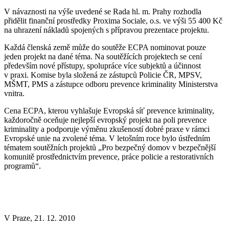
V návaznosti na výše uvedené se Rada hl. m. Prahy rozhodla
přidělit finanční prostředky Proxima Sociale, o.s. ve výši 55 400 Kč
na uhrazení nákladů spojených s přípravou prezentace projektu.
Každá členská země může do soutěže ECPA nominovat pouze
jeden projekt na dané téma. Na soutěžících projektech se cení
především nové přístupy, spolupráce více subjektů a účinnost
v praxi. Komise byla složená ze zástupců Policie ČR, MPSV,
MŠMT, PMS a zástupce odboru prevence kriminality Ministerstva
vnitra.
Cena ECPA, kterou vyhlašuje Evropská síť prevence kriminality,
každoročně oceňuje nejlepší evropský projekt na poli prevence
kriminality a podporuje výměnu zkušeností dobré praxe v rámci
Evropské unie na zvolené téma. V letošním roce bylo ústředním
tématem soutěžních projektů „Pro bezpečný domov v bezpečnější
komunitě prostřednictvím prevence, práce policie a restorativních
programů“.
V Praze, 21. 12. 2010