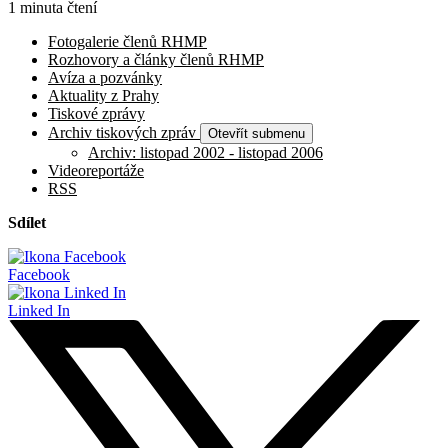
1 minuta čtení
Fotogalerie členů RHMP
Rozhovory a články členů RHMP
Avíza a pozvánky
Aktuality z Prahy
Tiskové zprávy
Archiv tiskových zpráv
Otevřít submenu
Archiv: listopad 2002 - listopad 2006
Videoreportáže
RSS
Sdílet
Facebook
Linked In