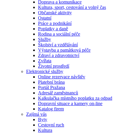
Doprava a komunikace
Kultura, sport, cestování a volný čas
Občanské aktivity
Ostatní
Práce a podnikání
Poplatky a daně
Rodina a sociální péče
Služby
Školství a vzdělávání
Výstavba a památková péče
Zdraví a zdravotnictví
Zvířata
Životní prostředí
Elektronické služby
Online rezervace návštěv
Platební brána
Portál Pražana
Adresář zaměstnanců
Kalkulačka místního poplatku za odpad
Dopravní situace a kamery on-line
Katalog firem
Zajímá vás
Byty
Cestovní ruch
Kultura