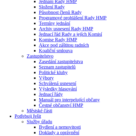
Jednání Rady HMP
Složení Rady
Působnost členů Rady
Programové prohlášení Rady HMP
Termíny jednání
Archiv usnesení Rady HMP
Jednací řád Rady a jejích Komisí
Komise Rady HMP
Akce pod záštitou radních
Koaliční smlouva
Zastupitelstvo
Zasedání zastupitelstva
Seznam zastupitelů
Politické kluby
Výbory
Schválená usnesení
Výsledky hlasování
Jednací řády
Manuál pro interpelující občany
Čestné občanství HMP
Městské části
Potřebuji řešit
Služby úřadu
Bydlení a nemovitosti
Doklady a oprávnění