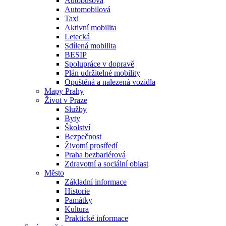
Autobusová
Automobilová
Taxi
Aktivní mobilita
Letecká
Sdílená mobilita
BESIP
Spolupráce v dopravě
Plán udržitelné mobility
Opuštěná a nalezená vozidla
Mapy Prahy
Život v Praze
Služby
Byty
Školství
Bezpečnost
Životní prostředí
Praha bezbariérová
Zdravotní a sociální oblast
Město
Základní informace
Historie
Památky
Kultura
Praktické informace