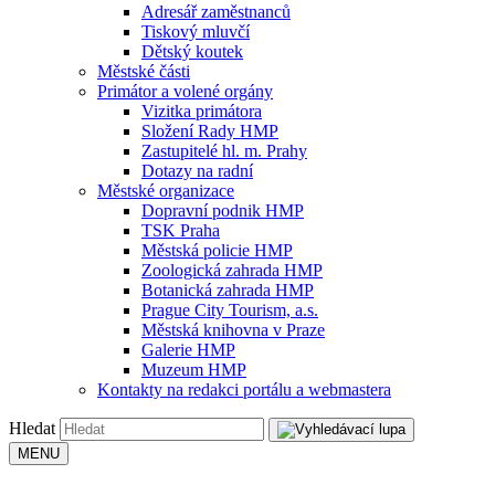
Adresář zaměstnanců
Tiskový mluvčí
Dětský koutek
Městské části
Primátor a volené orgány
Vizitka primátora
Složení Rady HMP
Zastupitelé hl. m. Prahy
Dotazy na radní
Městské organizace
Dopravní podnik HMP
TSK Praha
Městská policie HMP
Zoologická zahrada HMP
Botanická zahrada HMP
Prague City Tourism, a.s.
Městská knihovna v Praze
Galerie HMP
Muzeum HMP
Kontakty na redakci portálu a webmastera
Hledat
MENU