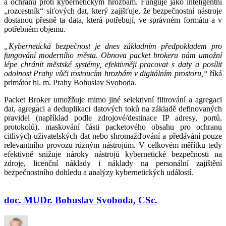
a ochranu proti kybernetickým hrozbám. Funguje jako inteligentní
„rozcestník“ síťových dat, který zajišťuje, že bezpečnostní nástroje
dostanou přesně ta data, která potřebují, ve správném formátu a v
potřebném objemu.
„Kybernetická bezpečnost je dnes základním předpokladem pro
fungování moderního města. Obnova packet brokeru nám umožní
lépe chránit městské systémy, efektivněji pracovat s daty a posílit
odolnost Prahy vůči rostoucím hrozbám v digitálním prostoru,“
říká
primátor hl. m. Prahy Bohuslav Svoboda.
Packet Broker umožňuje mimo jiné selektivní filtrování a agregaci
dat, agregaci a deduplikaci datových toků na základě definovaných
pravidel (například podle zdrojové/destinace IP adresy, portů,
protokolů), maskování části packetového obsahu pro ochranu
citlivých uživatelských dat nebo shromažďování a předávání pouze
relevantního provozu různým nástrojům. V celkovém měřítku tedy
efektivně snižuje nároky nástrojů kybernetické bezpečnosti na
zdroje, licenční náklady i náklady na personální zajištění
bezpečnostního dohledu a analýzy kybernetických událostí.
doc. MUDr. Bohuslav Svoboda, CSc.