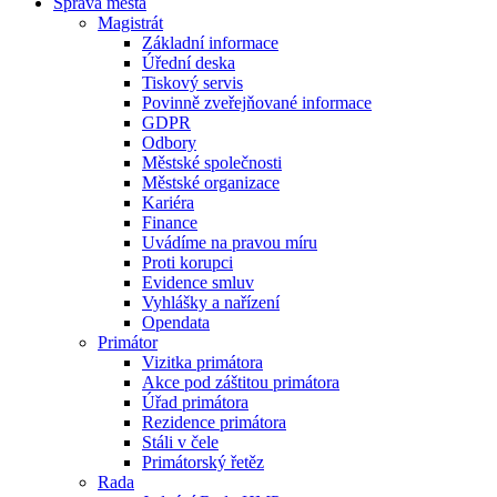
Správa města
Magistrát
Základní informace
Úřední deska
Tiskový servis
Povinně zveřejňované informace
GDPR
Odbory
Městské společnosti
Městské organizace
Kariéra
Finance
Uvádíme na pravou míru
Proti korupci
Evidence smluv
Vyhlášky a nařízení
Opendata
Primátor
Vizitka primátora
Akce pod záštitou primátora
Úřad primátora
Rezidence primátora
Stáli v čele
Primátorský řetěz
Rada