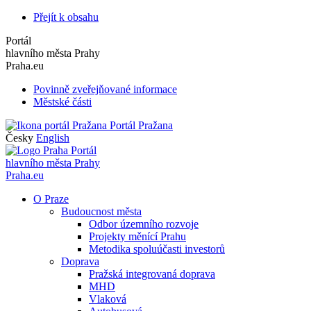
Přejít k obsahu
Portál
hlavního města Prahy
Praha.eu
Povinně zveřejňované informace
Městské části
Portál Pražana
Česky
English
Portál
hlavního města Prahy
Praha.eu
O Praze
Budoucnost města
Odbor územního rozvoje
Projekty měnící Prahu
Metodika spoluúčasti investorů
Doprava
Pražská integrovaná doprava
MHD
Vlaková