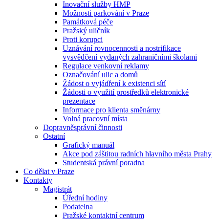
Inovační služby HMP
Možnosti parkování v Praze
Památková péče
Pražský uličník
Proti korupci
Uznávání rovnocennosti a nostrifikace
vysvědčení vydaných zahraničními školami
Regulace venkovní reklamy
Označování ulic a domů
Žádost o vyjádření k existenci sítí
Žádosti o využití prostředků elektronické
prezentace
Informace pro klienta směnárny
Volná pracovní místa
Dopravněsprávní činnosti
Ostatní
Grafický manuál
Akce pod záštitou radních hlavního města Prahy
Studentská právní poradna
Co dělat v Praze
Kontakty
Magistrát
Úřední hodiny
Podatelna
Pražské kontaktní centrum