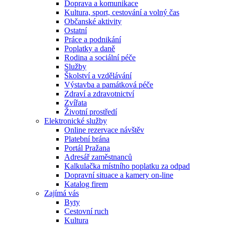
Doprava a komunikace
Kultura, sport, cestování a volný čas
Občanské aktivity
Ostatní
Práce a podnikání
Poplatky a daně
Rodina a sociální péče
Služby
Školství a vzdělávání
Výstavba a památková péče
Zdraví a zdravotnictví
Zvířata
Životní prostředí
Elektronické služby
Online rezervace návštěv
Platební brána
Portál Pražana
Adresář zaměstnanců
Kalkulačka místního poplatku za odpad
Dopravní situace a kamery on-line
Katalog firem
Zajímá vás
Byty
Cestovní ruch
Kultura