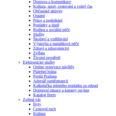
Doprava a komunikace
Kultura, sport, cestování a volný čas
Občanské aktivity
Ostatní
Práce a podnikání
Poplatky a daně
Rodina a sociální péče
Služby
Školství a vzdělávání
Výstavba a památková péče
Zdraví a zdravotnictví
Zvířata
Životní prostředí
Elektronické služby
Online rezervace návštěv
Platební brána
Portál Pražana
Adresář zaměstnanců
Kalkulačka místního poplatku za odpad
Dopravní situace a kamery on-line
Katalog firem
Zajímá vás
Byty
Cestovní ruch
Kultura