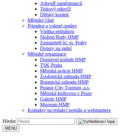
Adresář zaměstnanců
Tiskový mluvčí
Dětský koutek
Městské části
Primátor a volené orgány
Vizitka primátora
Složení Rady HMP
Zastupitelé hl. m. Prahy
Dotazy na radní
Městské organizace
Dopravní podnik HMP
TSK Praha
Městská policie HMP
Zoologická zahrada HMP
Botanická zahrada HMP
Prague City Tourism, a.s.
Městská knihovna v Praze
Galerie HMP
Muzeum HMP
Kontakty na redakci portálu a webmastera
Hledat
MENU