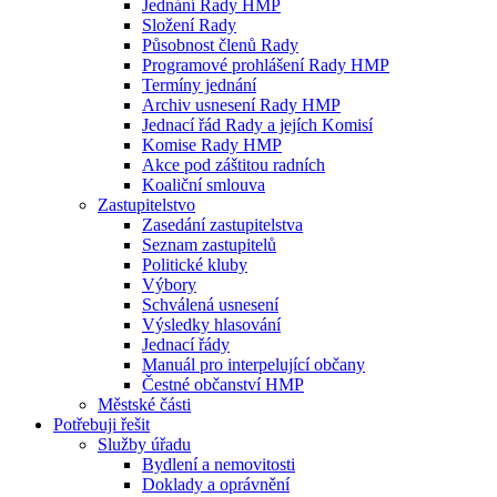
Jednání Rady HMP
Složení Rady
Působnost členů Rady
Programové prohlášení Rady HMP
Termíny jednání
Archiv usnesení Rady HMP
Jednací řád Rady a jejích Komisí
Komise Rady HMP
Akce pod záštitou radních
Koaliční smlouva
Zastupitelstvo
Zasedání zastupitelstva
Seznam zastupitelů
Politické kluby
Výbory
Schválená usnesení
Výsledky hlasování
Jednací řády
Manuál pro interpelující občany
Čestné občanství HMP
Městské části
Potřebuji řešit
Služby úřadu
Bydlení a nemovitosti
Doklady a oprávnění