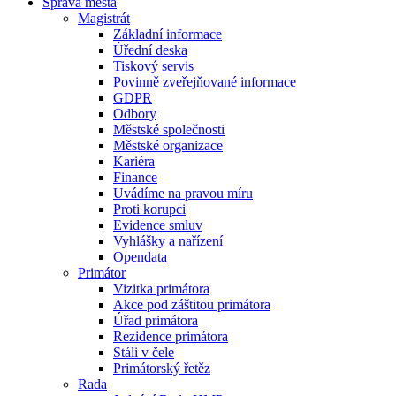
Správa města
Magistrát
Základní informace
Úřední deska
Tiskový servis
Povinně zveřejňované informace
GDPR
Odbory
Městské společnosti
Městské organizace
Kariéra
Finance
Uvádíme na pravou míru
Proti korupci
Evidence smluv
Vyhlášky a nařízení
Opendata
Primátor
Vizitka primátora
Akce pod záštitou primátora
Úřad primátora
Rezidence primátora
Stáli v čele
Primátorský řetěz
Rada