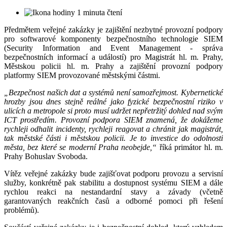
1 minuta čtení
Předmětem veřejné zakázky je zajištění nezbytné provozní podpory
pro softwarové komponenty bezpečnostního technologie SIEM
(Security Information and Event Management - správa
bezpečnostních informací a událostí) pro Magistrát hl. m. Prahy,
Městskou policii hl. m. Prahy a zajištění provozní podpory
platformy SIEM provozované městskými částmi.
„Bezpečnost našich dat a systémů není samozřejmost. Kybernetické
hrozby jsou dnes stejně reálné jako fyzické bezpečnostní riziko v
ulicích a metropole si proto musí udržet nepřetržitý dohled nad svým
ICT prostředím. Provozní podpora SIEM znamená, že dokážeme
rychleji odhalit incidenty, rychleji reagovat a chránit jak magistrát,
tak městské části i městskou policii. Je to investice do odolnosti
města, bez které se moderní Praha neobejde,“
říká primátor hl. m.
Prahy Bohuslav Svoboda.
Vítěz veřejné zakázky bude zajišťovat podporu provozu a servisní
služby, konkrétně pak stabilitu a dostupnost systému SIEM a dále
rychlou reakci na nestandardní stavy a závady (včetně
garantovaných reakčních časů a odborné pomoci při řešení
problémů).