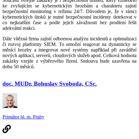
Součástí veřejné zakázky je i bezpečnostní dohled, který vzhledem
ke zvyšujícím se kybernetickým hrozbám a charakteru zajistí
bezpečnostní monitoring v režimu 24/7. Důvodem je, že v rámci
kybernetických útoků je nutné bezpečnostní incidenty detekovat v
co nejkratším čase a podle jejich závažnosti bez prodlení řešit
adekvátní reakci.
Dále vítězná firma zajistí odbornou analýzu incidentů a optimalizaci
či rozvoj platformy SIEM. To umožní reagovat na dynamicky se
měnící hrozby a integrovat nové systémy například při zavádění
nových aplikací, serverů, cloudových služeb apod. Celková hodnota
zakázky vzejde z výběrového řízení. Smlouva bude uzavřena na
dobu 50 měsíců.
doc. MUDr. Bohuslav Svoboda, CSc.
Primátor hl. m. Prahy