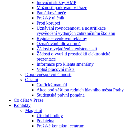
Inovační služby HMP
Možnosti parkování v Praze
Památková péče
Pražský uličník
Proti korupci
Uznávání rovnocennosti a nostrifikace
vysvědčení vydaných zahraničními školami
Regulace venkovní reklamy
Označování ulic a domů
Žádost o vyjádření k existenci sítí
Žádosti o využití prostředků elektronické
prezentace
Informace pro klienta směnárny
Volná pracovní místa
Dopravněsprávní činnosti
Ostatní
Grafický manuál
Akce pod záštitou radních hlavního města Prahy
Studentská právní poradna
Co dělat v Praze
Kontakty
Magistrát
Úřední hodiny
Podatelna
Pražské kontaktní centrum