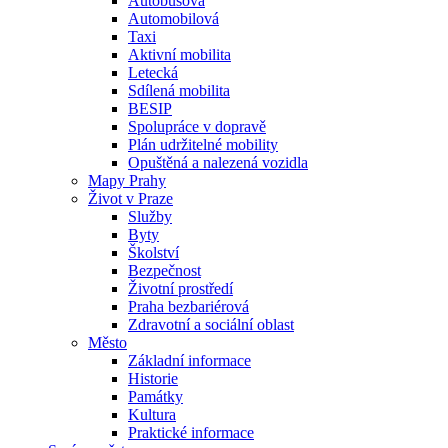
Autobusová
Automobilová
Taxi
Aktivní mobilita
Letecká
Sdílená mobilita
BESIP
Spolupráce v dopravě
Plán udržitelné mobility
Opuštěná a nalezená vozidla
Mapy Prahy
Život v Praze
Služby
Byty
Školství
Bezpečnost
Životní prostředí
Praha bezbariérová
Zdravotní a sociální oblast
Město
Základní informace
Historie
Památky
Kultura
Praktické informace