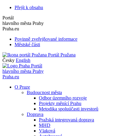
Přejít k obsahu
Portál
hlavního města Prahy
Praha.eu
Povinně zveřejňované informace
Městské části
Portál Pražana
Česky
English
Portál
hlavního města Prahy
Praha.eu
O Praze
Budoucnost města
Odbor územního rozvoje
Projekty měnící Prahu
Metodika spoluúčasti investorů
Doprava
Pražská integrovaná doprava
MHD
Vlaková