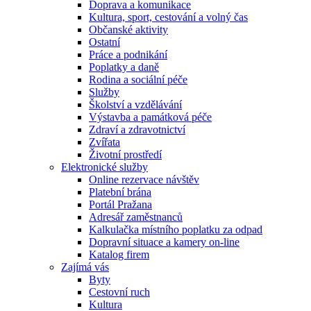
Doprava a komunikace
Kultura, sport, cestování a volný čas
Občanské aktivity
Ostatní
Práce a podnikání
Poplatky a daně
Rodina a sociální péče
Služby
Školství a vzdělávání
Výstavba a památková péče
Zdraví a zdravotnictví
Zvířata
Životní prostředí
Elektronické služby
Online rezervace návštěv
Platební brána
Portál Pražana
Adresář zaměstnanců
Kalkulačka místního poplatku za odpad
Dopravní situace a kamery on-line
Katalog firem
Zajímá vás
Byty
Cestovní ruch
Kultura