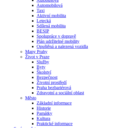
Autobusová
Automobilová
Taxi
Aktivní mobilita
Letecká
Sdílená mobilita
BESIP
Spolupráce v dopravě
Plán udržitelné mobility
Opuštěná a nalezená vozidla
Mapy Prahy
Život v Praze
Služby
Byty
Školství
Bezpečnost
Životní prostředí
Praha bezbariérová
Zdravotní a sociální oblast
Město
Základní informace
Historie
Památky
Kultura
Praktické informace