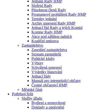
Jednání Rady HMP
Složení Rady
Působnost členů Rady
Programové prohlášení Rady HMP
Termíny jednání
Archiv usnesení Rady HMP
Jednací řád Rady a jejích Komisí
Komise Rady HMP
Akce pod záštitou radních
Koaliční smlouva
Zastupitelstvo
Zasedání zastupitelstva
Seznam zastupitelů
Politické kluby
Výbory
Schválená usnesení
Výsledky hlasování
Jednací řády
Manuál pro interpelující občany
Čestné občanství HMP
Městské části
Potřebuji řešit
Služby úřadu
Bydlení a nemovitosti
Doklady a oprávnění