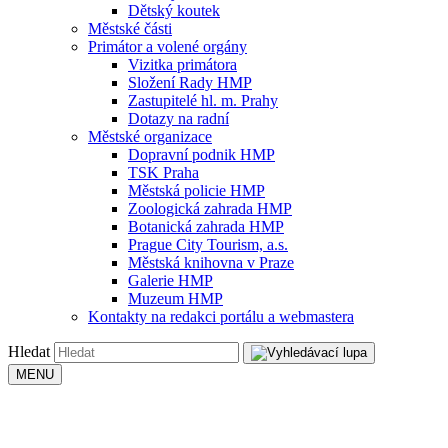
Dětský koutek
Městské části
Primátor a volené orgány
Vizitka primátora
Složení Rady HMP
Zastupitelé hl. m. Prahy
Dotazy na radní
Městské organizace
Dopravní podnik HMP
TSK Praha
Městská policie HMP
Zoologická zahrada HMP
Botanická zahrada HMP
Prague City Tourism, a.s.
Městská knihovna v Praze
Galerie HMP
Muzeum HMP
Kontakty na redakci portálu a webmastera
Hledat
MENU