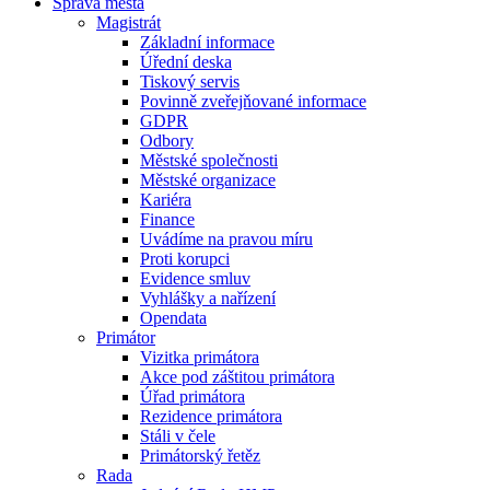
Správa města
Magistrát
Základní informace
Úřední deska
Tiskový servis
Povinně zveřejňované informace
GDPR
Odbory
Městské společnosti
Městské organizace
Kariéra
Finance
Uvádíme na pravou míru
Proti korupci
Evidence smluv
Vyhlášky a nařízení
Opendata
Primátor
Vizitka primátora
Akce pod záštitou primátora
Úřad primátora
Rezidence primátora
Stáli v čele
Primátorský řetěz
Rada