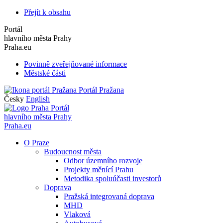
Přejít k obsahu
Portál
hlavního města Prahy
Praha.eu
Povinně zveřejňované informace
Městské části
Portál Pražana
Česky
English
Portál
hlavního města Prahy
Praha.eu
O Praze
Budoucnost města
Odbor územního rozvoje
Projekty měnící Prahu
Metodika spoluúčasti investorů
Doprava
Pražská integrovaná doprava
MHD
Vlaková