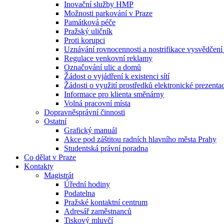
Inovační služby HMP
Možnosti parkování v Praze
Památková péče
Pražský uličník
Proti korupci
Uznávání rovnocennosti a nostrifikace vysvědčen
Regulace venkovní reklamy
Označování ulic a domů
Žádost o vyjádření k existenci sítí
Žádosti o využití prostředků elektronické prezenta
Informace pro klienta směnárny
Volná pracovní místa
Dopravněsprávní činnosti
Ostatní
Grafický manuál
Akce pod záštitou radních hlavního města Prahy
Studentská právní poradna
Co dělat v Praze
Kontakty
Magistrát
Úřední hodiny
Podatelna
Pražské kontaktní centrum
Adresář zaměstnanců
Tiskový mluvčí