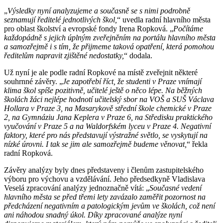
„
Výsledky nyní analyzujeme a současně se s nimi podrobně
seznamují ředitelé jednotlivých škol,
“ uvedla radní hlavního města
pro oblast školství a evropské fondy Irena Ropková. „
Počítáme
každopádně s jejich úplným zveřejněním na portálu hlavního města
a samozřejmě i s tím, že přijmeme taková opatření, která pomohou
ředitelům napravit zjištěné nedostatky,
“ dodala.
Už nyní je ale podle radní Ropkové na místě zveřejnit některé
souhrnné závěry. „
Je zapotřebí říct, že studenti v Praze vnímají
klima škol spíše pozitivně, učitelé ještě o něco lépe. Na běžných
školách žáci nejlépe hodnotí učitelský sbor na VOŠ a SUŠ Václava
Hollara v Praze 3, na Masarykově střední škole chemické v Praze
2, na Gymnáziu Jana Keplera v Praze 6, na Středisku praktického
vyučování v Praze 5 a na Waldorfském lyceu v Praze 4. Negativní
faktory, které pro nás představují výstražné světlo, se vyskytují na
nízké úrovni. I tak se jim ale samozřejmě budeme věnovat,
“ řekla
radní Ropková.
Závěry analýzy byly dnes představeny i členům zastupitelského
výboru pro výchovu a vzdělávání. Jeho předsedkyně Vladislava
Veselá zpracování analýzy jednoznačně vítá: „
Současné vedení
hlavního města se před třemi lety zavázalo zaměřit pozornost na
předcházení negativním a patologickým jevům ve školách, což není
ani náhodou snadný úkol. Díky zpracované analýze nyní