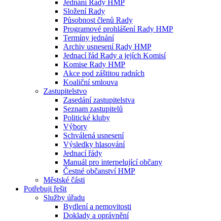
Jednání Rady HMP
Složení Rady
Působnost členů Rady
Programové prohlášení Rady HMP
Termíny jednání
Archiv usnesení Rady HMP
Jednací řád Rady a jejích Komisí
Komise Rady HMP
Akce pod záštitou radních
Koaliční smlouva
Zastupitelstvo
Zasedání zastupitelstva
Seznam zastupitelů
Politické kluby
Výbory
Schválená usnesení
Výsledky hlasování
Jednací řády
Manuál pro interpelující občany
Čestné občanství HMP
Městské části
Potřebuji řešit
Služby úřadu
Bydlení a nemovitosti
Doklady a oprávnění