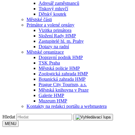
Adresář zaměstnanců
Tiskový mluvčí
Dětský koutek
Městské části
Primátor a volené orgány
Vizitka primátora
Složení Rady HMP
Zastupitelé hl. m. Prahy
Dotazy na radní
Městské organizace
Dopravní podnik HMP
TSK Praha
Městská policie HMP
Zoologická zahrada HMP
Botanická zahrada HMP
Prague City Tourism, a.s.
Městská knihovna v Praze
Galerie HMP
Muzeum HMP
Kontakty na redakci portálu a webmastera
Hledat
MENU