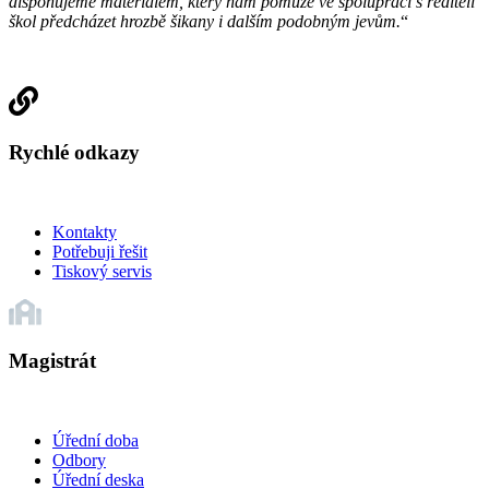
disponujeme materiálem, který nám pomůže ve spolupráci s řediteli
škol předcházet hrozbě šikany i dalším podobným jevům.
“
Rychlé odkazy
Kontakty
Potřebuji řešit
Tiskový servis
Magistrát
Úřední doba
Odbory
Úřední deska