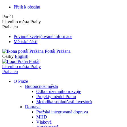
Přejít k obsahu
Portál
hlavního města Prahy
Praha.eu
Povinně zveřejňované informace
Městské části
Portál Pražana
Česky
English
Portál
hlavního města Prahy
Praha.eu
O Praze
Budoucnost města
Odbor územního rozvoje
Projekty měnící Prahu
Metodika spoluúčasti investorů
Doprava
Pražská integrovaná doprava
MHD
Vlaková