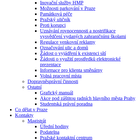
Inovační služby HMP
Možnosti parkování v Praze
Památková péče
Pražský uličník
Proti korupci
Uznávání rovnocennosti a nostrifikace
vysvědčení vydaných zahraničními školami
Regulace venkovní reklamy
Označování ulic a domů
Žádost o vyjádření k existenci sítí
Žádosti o využití prostředků elektronické
prezentace
Informace pro klienta směnárny
Volná pracovní místa
Dopravněsprávní činnosti
Ostatní
Grafický manuál
Akce pod záštitou radních hlavního města Prahy
Studentská právní poradna
Co dělat v Praze
Kontakty
Magistrát
Úřední hodiny
Podatelna
Pražské kontaktní centrum