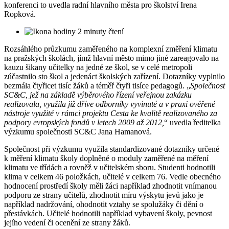
konferenci to uvedla radní hlavního města pro školství Irena
Ropková.
2 minuty čtení
Rozsáhlého průzkumu zaměřeného na komplexní změření klimatu
na pražských školách, jímž hlavní město mimo jiné zareagovalo na
kauzu šikany učitelky na jedné ze škol, se v celé metropoli
zúčastnilo sto škol a jedenáct školských zařízení. Dotazníky vyplnilo
bezmála čtyřicet tisíc žáků a téměř čtyři tisíce pedagogů. „
Společnost
SC&C, jež na základě výběrového řízení veřejnou zakázku
realizovala, využila již dříve odborníky vyvinuté a v praxi ověřené
nástroje využité v rámci projektu Cesta ke kvalitě realizovaného za
podpory evropských fondů v letech 2009 až 2012,
“ uvedla ředitelka
výzkumu společnosti SC&C Jana Hamanová.
Společnost při výzkumu využila standardizované dotazníky určené
k měření klimatu školy doplněné o moduly zaměřené na měření
klimatu ve třídách a rovněž v učitelském sboru. Studenti hodnotili
klima v celkem 46 položkách, učitelé v celkem 76. Vedle obecného
hodnocení prostředí školy měli žáci například zhodnotit vnímanou
podporu ze strany učitelů, zhodnotit míru výskytu jevů jako je
například nadržování, ohodnotit vztahy se spolužáky či dění o
přestávkách. Učitelé hodnotili například vybavení školy, pevnost
jejího vedení či ocenění ze strany žáků.