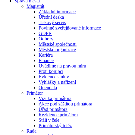
Správa města
Magistrát
Základní informace
Úřední deska
Tiskový servis
Povinně zveřejňované informace
GDPR
Odbory
Městské společnosti
Městské organizace
Kariéra
Finance
Uvádíme na pravou míru
Proti korupci
Evidence smluv
Vyhlášky a nařízení
Opendata
Primátor
Vizitka primátora
Akce pod záštitou primátora
Úřad primátora
Rezidence primátora
Stáli v čele
Primátorský řetěz
Rada