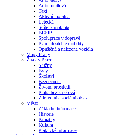
Autobusová
Automobilová
Taxi
Aktivní mobilita
Letecká
Sdílená mobilita
BESIP
Spolupráce v dopravě
Plán udržitelné mobility
Opuštěná a nalezená vozidla
Mapy Prahy
Život v Praze
Služby
Byty
Školství
Bezpečnost
Životní prostředí
Praha bezbariérová
Zdravotní a sociální oblast
Město
Základní informace
Historie
Památky
Kultura
Praktické informace