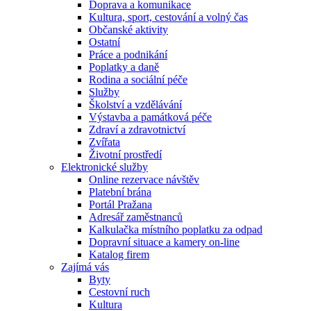
Doprava a komunikace
Kultura, sport, cestování a volný čas
Občanské aktivity
Ostatní
Práce a podnikání
Poplatky a daně
Rodina a sociální péče
Služby
Školství a vzdělávání
Výstavba a památková péče
Zdraví a zdravotnictví
Zvířata
Životní prostředí
Elektronické služby
Online rezervace návštěv
Platební brána
Portál Pražana
Adresář zaměstnanců
Kalkulačka místního poplatku za odpad
Dopravní situace a kamery on-line
Katalog firem
Zajímá vás
Byty
Cestovní ruch
Kultura