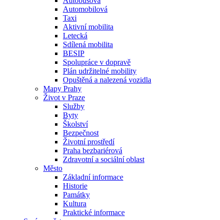
Autobusová
Automobilová
Taxi
Aktivní mobilita
Letecká
Sdílená mobilita
BESIP
Spolupráce v dopravě
Plán udržitelné mobility
Opuštěná a nalezená vozidla
Mapy Prahy
Život v Praze
Služby
Byty
Školství
Bezpečnost
Životní prostředí
Praha bezbariérová
Zdravotní a sociální oblast
Město
Základní informace
Historie
Památky
Kultura
Praktické informace