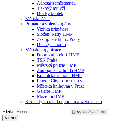
Adresář zaměstnanců
Tiskový mluvčí
Dětský koutek
Městské části
Primátor a volené orgány
Vizitka primátora
Složení Rady HMP
Zastupitelé hl. m. Prahy
Dotazy na radní
Městské organizace
Dopravní podnik HMP
TSK Praha
Městská policie HMP
Zoologická zahrada HMP
Botanická zahrada HMP
Prague City Tourism, a.s.
Městská knihovna v Praze
Galerie HMP
Muzeum HMP
Kontakty na redakci portálu a webmastera
Hledat
MENU