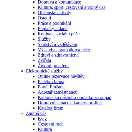
Doprava a komunikace
Kultura, sport, cestování a volný čas
Občanské aktivity
Ostatní
Práce a podnikání
Poplatky a daně
Rodina a sociální péče
Služby
Školství a vzdělávání
Výstavba a památková péče
Zdraví a zdravotnictví
Zvířata
Životní prostředí
Elektronické služby
Online rezervace návštěv
Platební brána
Portál Pražana
Adresář zaměstnanců
Kalkulačka místního poplatku za odpad
Dopravní situace a kamery on-line
Katalog firem
Zajímá vás
Byty
Cestovní ruch
Kultura