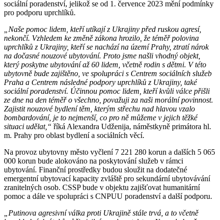
sociální poradenství, jelikož se od 1. července 2023 mění podmínky
pro podporu uprchlíků.
„Naše pomoc lidem, kteří utíkají z Ukrajiny před ruskou agresí,
nekončí. Vzhledem ke změně zákona hrozilo, že téměř polovina
uprchlíků z Ukrajiny, kteří se nachází na území Prahy, ztratí nárok
na dočasné nouzové ubytování. Proto jsme našli vhodný objekt,
který poskytne ubytování až 60 lidem, včetně rodin s dětmi. V této
ubytovně bude zajištěno, ve spolupráci s Centrem sociálních služeb
Praha a Centrem následné podpory uprchlíků z Ukrajiny, také
sociální poradenství. Účinnou pomoc lidem, kteří kvůli válce přišli
ze dne na den téměř o všechno, považuji za naši morální povinnost.
Zajistit nouzové bydlení těm, kterým střechu nad hlavou vzalo
bombardování, je to nejmenší, co pro ně můžeme v jejich těžké
situaci udělat,“
říká Alexandra Udženija, náměstkyně primátora hl.
m. Prahy pro oblast bydlení a sociálních věcí.
Na provoz ubytovny město vyčlení 7 221 280 korun a dalších 5 065
000 korun bude alokováno na poskytování služeb v rámci
ubytování. Finanční prostředky budou sloužit na dodatečné
emergentní ubytovací kapacity zvláště pro sekundární ubytovávání
zranitelných osob. CSSP bude v objektu zajišťovat humanitární
pomoc a dále ve spolupráci s CNPUU poradenství a další podporu.
„Putinova agresivní válka proti Ukrajině stále trvá, a to včetně