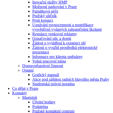
Inovační služby HMP
Možnosti parkování v Praze
Památková péče
Pražský uličník
Proti korupci
Uznávání rovnocennosti a nostrifikace
vysvědčení vydaných zahraničními školami
Regulace venkovní reklamy
Označování ulic a domů
Žádost o vyjádření k existenci sítí
Žádosti o využití prostředků elektronické
prezentace
Informace pro klienta směnárny
Volná pracovní místa
Dopravněsprávní činnosti
Ostatní
Grafický manuál
Akce pod záštitou radních hlavního města Prahy
Studentská právní poradna
Co dělat v Praze
Kontakty
Magistrát
Úřední hodiny
Podatelna
Pražské kontaktní centrum