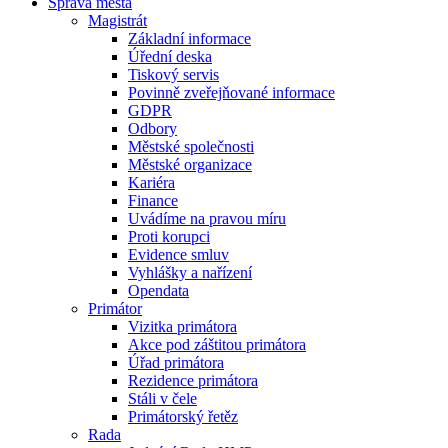
Správa města
Magistrát
Základní informace
Úřední deska
Tiskový servis
Povinně zveřejňované informace
GDPR
Odbory
Městské společnosti
Městské organizace
Kariéra
Finance
Uvádíme na pravou míru
Proti korupci
Evidence smluv
Vyhlášky a nařízení
Opendata
Primátor
Vizitka primátora
Akce pod záštitou primátora
Úřad primátora
Rezidence primátora
Stáli v čele
Primátorský řetěz
Rada