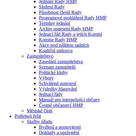
Jednání Rady HMP
Složení Rady
Působnost členů Rady
Programové prohlášení Rady HMP
Termíny jednání
Archiv usnesení Rady HMP
Jednací řád Rady a jejích Komisí
Komise Rady HMP
Akce pod záštitou radních
Koaliční smlouva
Zastupitelstvo
Zasedání zastupitelstva
Seznam zastupitelů
Politické kluby
Výbory
Schválená usnesení
Výsledky hlasování
Jednací řády
Manuál pro interpelující občany
Čestné občanství HMP
Městské části
Potřebuji řešit
Služby úřadu
Bydlení a nemovitosti
Doklady a oprávnění