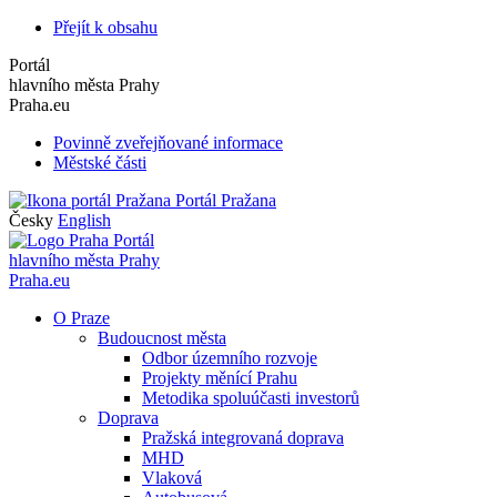
Přejít k obsahu
Portál
hlavního města Prahy
Praha.eu
Povinně zveřejňované informace
Městské části
Portál Pražana
Česky
English
Portál
hlavního města Prahy
Praha.eu
O Praze
Budoucnost města
Odbor územního rozvoje
Projekty měnící Prahu
Metodika spoluúčasti investorů
Doprava
Pražská integrovaná doprava
MHD
Vlaková