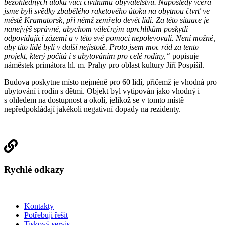
bezohledných útoků vůči civilnímu obyvatelstvu. Naposledy včera
jsme byli svědky zbabělého raketového útoku na obytnou čtvrť ve
městě Kramatorsk, při němž zemřelo devět lidí. Za této situace je
nanejvýš správné, abychom válečným uprchlíkům poskytli
odpovídající zázemí a v této své pomoci nepolevovali. Není možné,
aby tito lidé byli v další nejistotě. Proto jsem moc rád za tento
projekt, který počítá i s ubytováním pro celé rodiny,“
popisuje
náměstek primátora hl. m. Prahy pro oblast kultury Jiří Pospíšil.
Budova poskytne místo nejméně pro 60 lidí, přičemž je vhodná pro
ubytování i rodin s dětmi. Objekt byl vytipován jako vhodný i
s ohledem na dostupnost a okolí, jelikož se v tomto místě
nepředpokládají jakékoli negativní dopady na rezidenty.
Rychlé odkazy
Kontakty
Potřebuji řešit
Tiskový servis