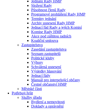
Jednání Rady HMP
Složení Rady
Působnost členů Rady
Programové prohlášení Rady HMP
Termíny jednání
Archiv usnesení Rady HMP
Jednací řád Rady a jejích Komisí
Komise Rady HMP
Akce pod záštitou radních
Koaliční smlouva
Zastupitelstvo
Zasedání zastupitelstva
Seznam zastupitelů
Politické kluby
Výbory
Schválená usnesení
Výsledky hlasování
Jednací řády
Manuál pro interpelující občany
Čestné občanství HMP
Městské části
Potřebuji řešit
Služby úřadu
Bydlení a nemovitosti
Doklady a oprávnění