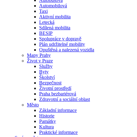
Autobusová
Automobilová
Taxi
Aktivní mobilita
Letecká
Sdílená mobilita
BESIP
Spolupráce v dopravě
Plán udržitelné mobility
Opuštěná a nalezená vozidla
Mapy Prahy
Život v Praze
Služby
Byty
Školství
Bezpečnost
Životní prostředí
Praha bezbariérová
Zdravotní a sociální oblast
Město
Základní informace
Historie
Památky
Kultura
Praktické informace