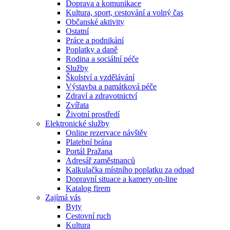
Doprava a komunikace
Kultura, sport, cestování a volný čas
Občanské aktivity
Ostatní
Práce a podnikání
Poplatky a daně
Rodina a sociální péče
Služby
Školství a vzdělávání
Výstavba a památková péče
Zdraví a zdravotnictví
Zvířata
Životní prostředí
Elektronické služby
Online rezervace návštěv
Platební brána
Portál Pražana
Adresář zaměstnanců
Kalkulačka místního poplatku za odpad
Dopravní situace a kamery on-line
Katalog firem
Zajímá vás
Byty
Cestovní ruch
Kultura