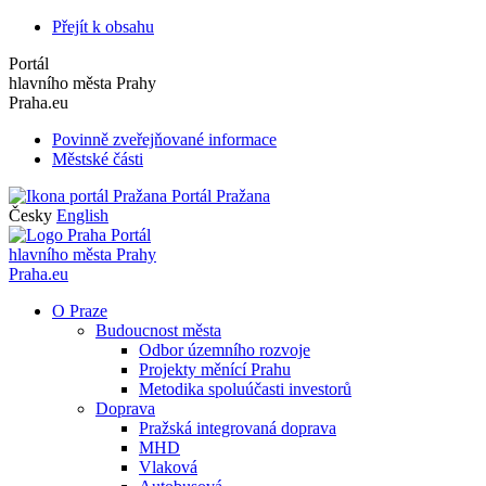
Přejít k obsahu
Portál
hlavního města Prahy
Praha.eu
Povinně zveřejňované informace
Městské části
Portál Pražana
Česky
English
Portál
hlavního města Prahy
Praha.eu
O Praze
Budoucnost města
Odbor územního rozvoje
Projekty měnící Prahu
Metodika spoluúčasti investorů
Doprava
Pražská integrovaná doprava
MHD
Vlaková