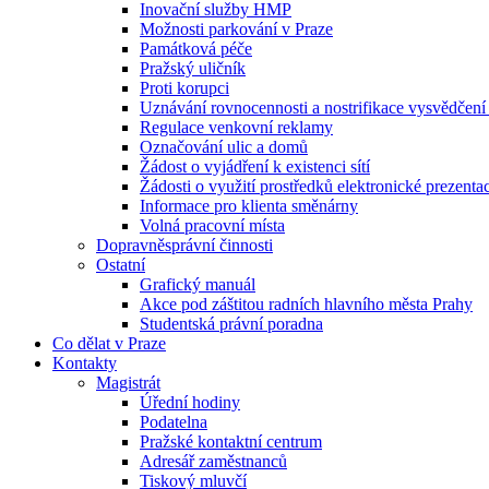
Inovační služby HMP
Možnosti parkování v Praze
Památková péče
Pražský uličník
Proti korupci
Uznávání rovnocennosti a nostrifikace vysvědčen
Regulace venkovní reklamy
Označování ulic a domů
Žádost o vyjádření k existenci sítí
Žádosti o využití prostředků elektronické prezenta
Informace pro klienta směnárny
Volná pracovní místa
Dopravněsprávní činnosti
Ostatní
Grafický manuál
Akce pod záštitou radních hlavního města Prahy
Studentská právní poradna
Co dělat v Praze
Kontakty
Magistrát
Úřední hodiny
Podatelna
Pražské kontaktní centrum
Adresář zaměstnanců
Tiskový mluvčí