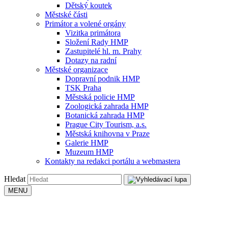
Dětský koutek
Městské části
Primátor a volené orgány
Vizitka primátora
Složení Rady HMP
Zastupitelé hl. m. Prahy
Dotazy na radní
Městské organizace
Dopravní podnik HMP
TSK Praha
Městská policie HMP
Zoologická zahrada HMP
Botanická zahrada HMP
Prague City Tourism, a.s.
Městská knihovna v Praze
Galerie HMP
Muzeum HMP
Kontakty na redakci portálu a webmastera
Hledat
MENU