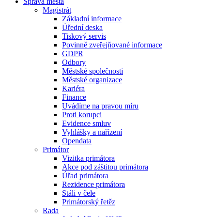
Správa města
Magistrát
Základní informace
Úřední deska
Tiskový servis
Povinně zveřejňované informace
GDPR
Odbory
Městské společnosti
Městské organizace
Kariéra
Finance
Uvádíme na pravou míru
Proti korupci
Evidence smluv
Vyhlášky a nařízení
Opendata
Primátor
Vizitka primátora
Akce pod záštitou primátora
Úřad primátora
Rezidence primátora
Stáli v čele
Primátorský řetěz
Rada