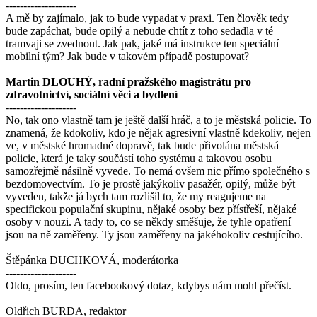
--------------------
A mě by zajímalo, jak to bude vypadat v praxi. Ten člověk tedy
bude zapáchat, bude opilý a nebude chtít z toho sedadla v té
tramvaji se zvednout. Jak pak, jaké má instrukce ten speciální
mobilní tým? Jak bude v takovém případě postupovat?
Martin DLOUHÝ, radní pražského magistrátu pro
zdravotnictví, sociální věci a bydlení
--------------------
No, tak ono vlastně tam je ještě další hráč, a to je městská policie. To
znamená, že kdokoliv, kdo je nějak agresivní vlastně kdekoliv, nejen
ve, v městské hromadné dopravě, tak bude přivolána městská
policie, která je taky součástí toho systému a takovou osobu
samozřejmě násilně vyvede. To nemá ovšem nic přímo společného s
bezdomovectvím. To je prostě jakýkoliv pasažér, opilý, může být
vyveden, takže já bych tam rozlišil to, že my reagujeme na
specifickou populační skupinu, nějaké osoby bez přístřeší, nějaké
osoby v nouzi. A tady to, co se někdy směšuje, že tyhle opatření
jsou na ně zaměřeny. Ty jsou zaměřeny na jakéhokoliv cestujícího.
Štěpánka DUCHKOVÁ, moderátorka
--------------------
Oldo, prosím, ten facebookový dotaz, kdybys nám mohl přečíst.
Oldřich BURDA, redaktor