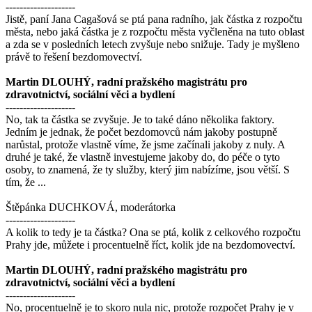
--------------------
Jistě, paní Jana Cagašová se ptá pana radního, jak částka z rozpočtu
města, nebo jaká částka je z rozpočtu města vyčleněna na tuto oblast
a zda se v posledních letech zvyšuje nebo snižuje. Tady je myšleno
právě to řešení bezdomovectví.
Martin DLOUHÝ, radní pražského magistrátu pro
zdravotnictví, sociální věci a bydlení
--------------------
No, tak ta částka se zvyšuje. Je to také dáno několika faktory.
Jedním je jednak, že počet bezdomovců nám jakoby postupně
narůstal, protože vlastně víme, že jsme začínali jakoby z nuly. A
druhé je také, že vlastně investujeme jakoby do, do péče o tyto
osoby, to znamená, že ty služby, který jim nabízíme, jsou větší. S
tím, že ...
Štěpánka DUCHKOVÁ, moderátorka
--------------------
A kolik to tedy je ta částka? Ona se ptá, kolik z celkového rozpočtu
Prahy jde, můžete i procentuelně říct, kolik jde na bezdomovectví.
Martin DLOUHÝ, radní pražského magistrátu pro
zdravotnictví, sociální věci a bydlení
--------------------
No, procentuelně je to skoro nula nic, protože rozpočet Prahy je v