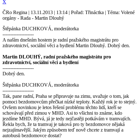
X
ČRo Regina | 13.11.2013 | 13:14 | Pořad: Třináctka | Téma: Volené
orgány - Rada - Martin Dlouhý
Štěpánka DUCHKOVÁ, moderátorka
--------------------
A naším dnešním hostem je radní pražského magistrátu pro
zdravotnictví, sociální věci a bydlení Martin Dlouhý. Dobrý den.
Martin DLOUHÝ, radní pražského magistrátu pro
zdravotnictví, sociální věci a bydlení
--------------------
Dobrý den.
Štěpánka DUCHKOVÁ, moderátorka
--------------------
Tak, pane radní, Praha se připravuje na zimu, uvažuje o tom, jak
pomoci bezdomovcům přečkat nízké teploty. Každý rok je to stejný.
Ovšem novinkou je letos řešení problému těchto lidí, kteří se
schovávají před zimou v MHD. Asi to všichni to známe, kdo
jezdíme MHD. Bývá, já je tedy nejčastěji potkávám v tramvajích.
Řekla bych, že ta tramvaj je taková pro ty bezdomovce nějaká
nejzajímavější. Jakým způsobem teď nově chcete z tramvají a
autobusů bezdomovce dostat?