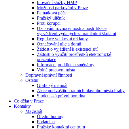
Inovační služby HMP
Možnosti parkování v Praze
Památková péče
Pražský uličník
Proti korupci
Uznávání rovnocennosti a nostrifikace
vysvědčení vydaných zahraničními školami
Regulace venkovní reklamy
Označování ulic a domů
Žádost o vyjádření k existenci sítí
Žádosti o využití prostředků elektronické
prezentace
Informace pro klienta směnárny
Volná pracovní místa
Dopravněsprávní činnosti
Ostatní
Grafický manuál
Akce pod záštitou radních hlavního města Prahy
Studentská právní poradna
Co dělat v Praze
Kontakty
Magistrát
Úřední hodiny
Podatelna
Pražské kontaktní centrum