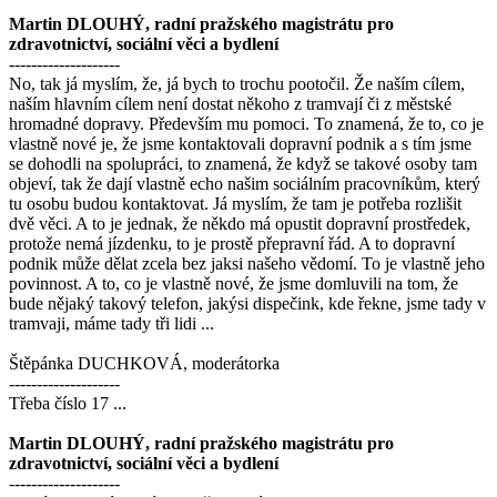
Martin DLOUHÝ, radní pražského magistrátu pro
zdravotnictví, sociální věci a bydlení
--------------------
No, tak já myslím, že, já bych to trochu pootočil. Že naším cílem,
naším hlavním cílem není dostat někoho z tramvají či z městské
hromadné dopravy. Především mu pomoci. To znamená, že to, co je
vlastně nové je, že jsme kontaktovali dopravní podnik a s tím jsme
se dohodli na spolupráci, to znamená, že když se takové osoby tam
objeví, tak že dají vlastně echo našim sociálním pracovníkům, který
tu osobu budou kontaktovat. Já myslím, že tam je potřeba rozlišit
dvě věci. A to je jednak, že někdo má opustit dopravní prostředek,
protože nemá jízdenku, to je prostě přepravní řád. A to dopravní
podnik může dělat zcela bez jaksi našeho vědomí. To je vlastně jeho
povinnost. A to, co je vlastně nové, že jsme domluvili na tom, že
bude nějaký takový telefon, jakýsi dispečink, kde řekne, jsme tady v
tramvaji, máme tady tři lidi ...
Štěpánka DUCHKOVÁ, moderátorka
--------------------
Třeba číslo 17 ...
Martin DLOUHÝ, radní pražského magistrátu pro
zdravotnictví, sociální věci a bydlení
--------------------