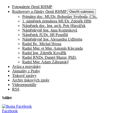
Fotogalerie členů RHMP
Rozhovory a články členů RHMP
Otevřít submenu
Primátor doc. MUDr. Bohuslav Svoboda, CSc.
1. náměstek primátora MUDr. Zdeněk Hřib
Náměstek doc. Ing. arch. Petr Hlaváček
Náměstkyně Ing. Jana Komrsková
Náměstek JUDr. Jiří Pospíšil
Náměstkyně Ing. Alexandra Udženija
Radní Bc. Michal Hroza
Radní Mgr. et Mgr. Antonín Klecanda
Radní Ing. Zdeněk Kovářík
Radní RNDr. Daniel Mazur, PhD.
Radní Mgr. Adam Zábranský
Avíza a pozvánky
Aktuality z Prahy
Tiskové zprávy
Archiv tiskových zpráv
Videoreportáže
RSS
Sdílet
Facebook