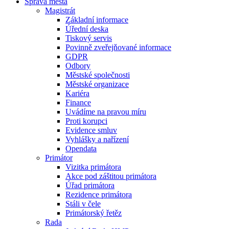
Správa města
Magistrát
Základní informace
Úřední deska
Tiskový servis
Povinně zveřejňované informace
GDPR
Odbory
Městské společnosti
Městské organizace
Kariéra
Finance
Uvádíme na pravou míru
Proti korupci
Evidence smluv
Vyhlášky a nařízení
Opendata
Primátor
Vizitka primátora
Akce pod záštitou primátora
Úřad primátora
Rezidence primátora
Stáli v čele
Primátorský řetěz
Rada