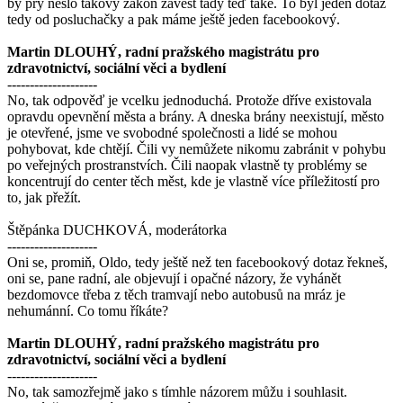
by prý nešlo takový zákon zavést tady teď také. To byl jeden dotaz
tedy od posluchačky a pak máme ještě jeden facebookový.
Martin DLOUHÝ, radní pražského magistrátu pro
zdravotnictví, sociální věci a bydlení
--------------------
No, tak odpověď je vcelku jednoduchá. Protože dříve existovala
opravdu opevnění města a brány. A dneska brány neexistují, město
je otevřené, jsme ve svobodné společnosti a lidé se mohou
pohybovat, kde chtějí. Čili vy nemůžete nikomu zabránit v pohybu
po veřejných prostranstvích. Čili naopak vlastně ty problémy se
koncentrují do center těch měst, kde je vlastně více příležitostí pro
to, jak přežít.
Štěpánka DUCHKOVÁ, moderátorka
--------------------
Oni se, promiň, Oldo, tedy ještě než ten facebookový dotaz řekneš,
oni se, pane radní, ale objevují i opačné názory, že vyhánět
bezdomovce třeba z těch tramvají nebo autobusů na mráz je
nehumánní. Co tomu říkáte?
Martin DLOUHÝ, radní pražského magistrátu pro
zdravotnictví, sociální věci a bydlení
--------------------
No, tak samozřejmě jako s tímhle názorem můžu i souhlasit.