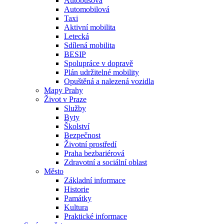
Autobusová
Automobilová
Taxi
Aktivní mobilita
Letecká
Sdílená mobilita
BESIP
Spolupráce v dopravě
Plán udržitelné mobility
Opuštěná a nalezená vozidla
Mapy Prahy
Život v Praze
Služby
Byty
Školství
Bezpečnost
Životní prostředí
Praha bezbariérová
Zdravotní a sociální oblast
Město
Základní informace
Historie
Památky
Kultura
Praktické informace