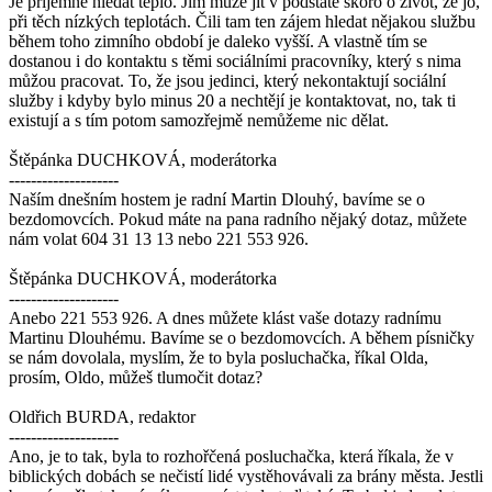
Je příjemné hledat teplo. Jim může jít v podstatě skoro o život, že jo,
při těch nízkých teplotách. Čili tam ten zájem hledat nějakou službu
během toho zimního období je daleko vyšší. A vlastně tím se
dostanou i do kontaktu s těmi sociálními pracovníky, který s nima
můžou pracovat. To, že jsou jedinci, který nekontaktují sociální
služby i kdyby bylo minus 20 a nechtějí je kontaktovat, no, tak ti
existují a s tím potom samozřejmě nemůžeme nic dělat.
Štěpánka DUCHKOVÁ, moderátorka
--------------------
Naším dnešním hostem je radní Martin Dlouhý, bavíme se o
bezdomovcích. Pokud máte na pana radního nějaký dotaz, můžete
nám volat 604 31 13 13 nebo 221 553 926.
Štěpánka DUCHKOVÁ, moderátorka
--------------------
Anebo 221 553 926. A dnes můžete klást vaše dotazy radnímu
Martinu Dlouhému. Bavíme se o bezdomovcích. A během písničky
se nám dovolala, myslím, že to byla posluchačka, říkal Olda,
prosím, Oldo, můžeš tlumočit dotaz?
Oldřich BURDA, redaktor
--------------------
Ano, je to tak, byla to rozhořčená posluchačka, která říkala, že v
biblických dobách se nečistí lidé vystěhovávali za brány města. Jestli