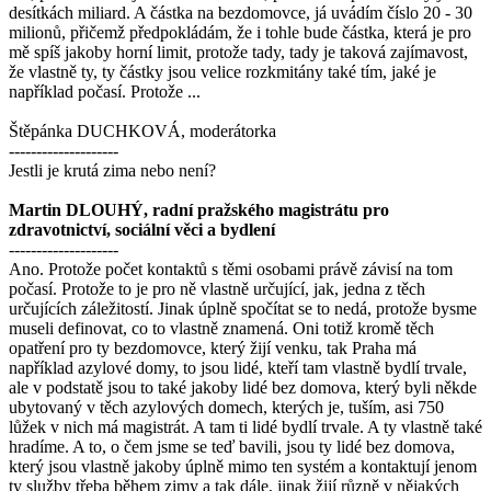
desítkách miliard. A částka na bezdomovce, já uvádím číslo 20 - 30
milionů, přičemž předpokládám, že i tohle bude částka, která je pro
mě spíš jakoby horní limit, protože tady, tady je taková zajímavost,
že vlastně ty, ty částky jsou velice rozkmitány také tím, jaké je
například počasí. Protože ...
Štěpánka DUCHKOVÁ, moderátorka
--------------------
Jestli je krutá zima nebo není?
Martin DLOUHÝ, radní pražského magistrátu pro
zdravotnictví, sociální věci a bydlení
--------------------
Ano. Protože počet kontaktů s těmi osobami právě závisí na tom
počasí. Protože to je pro ně vlastně určující, jak, jedna z těch
určujících záležitostí. Jinak úplně spočítat se to nedá, protože bysme
museli definovat, co to vlastně znamená. Oni totiž kromě těch
opatření pro ty bezdomovce, který žijí venku, tak Praha má
například azylové domy, to jsou lidé, kteří tam vlastně bydlí trvale,
ale v podstatě jsou to také jakoby lidé bez domova, který byli někde
ubytovaný v těch azylových domech, kterých je, tuším, asi 750
lůžek v nich má magistrát. A tam ti lidé bydlí trvale. A ty vlastně také
hradíme. A to, o čem jsme se teď bavili, jsou ty lidé bez domova,
který jsou vlastně jakoby úplně mimo ten systém a kontaktují jenom
ty služby třeba během zimy a tak dále, jinak žijí různě v nějakých