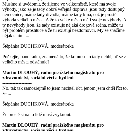
Musíme si uvědomit, že žijeme ve velkoměstě, které má svoje
výhody, jako že je tady dobrá veřejná doprava, jsou tady dostupný
nemocnice, máme tady divadla, máme tady kina, což je prostě
výhoda velkého města. A že to velké město má i svoje nevýhody. A
ty nevýhody jsou, že tady existuje nějaká drogová scéna, může tu
být problém prostituce a že tu existují bezdomovci. My se snažíme
nějak s nimi ...
Štěpánka DUCHKOVÁ, moderátorka
--------------------
Počkejte, pane radní, znamená to, že komu se to tady nelíbí, ať se z
velkého města odstěhuje?
Martin DLOUHÝ, radní pražského magistrátu pro
zdravotnictví, sociální věci a bydlení
--------------------
No, tak tak samozřejmě to jsem nechtěl říct, jenom jsem chtěl říct to,
že ...
Štěpánka DUCHKOVÁ, moderátorka
--------------------
Že prostě si na to lidé musí zvyknout.
Martin DLOUHÝ, radní pražského magistrátu pro
zdravotnictví, sociální věci a bydlení