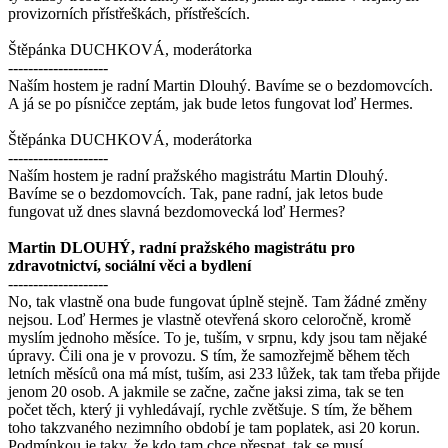
provizorních přístřeškách, přístřešcích.
Štěpánka DUCHKOVÁ, moderátorka
--------------------
Naším hostem je radní Martin Dlouhý. Bavíme se o bezdomovcích.
A já se po písničce zeptám, jak bude letos fungovat loď Hermes.
Štěpánka DUCHKOVÁ, moderátorka
--------------------
Naším hostem je radní pražského magistrátu Martin Dlouhý.
Bavíme se o bezdomovcích. Tak, pane radní, jak letos bude
fungovat už dnes slavná bezdomovecká loď Hermes?
Martin DLOUHÝ, radní pražského magistrátu pro
zdravotnictví, sociální věci a bydlení
--------------------
No, tak vlastně ona bude fungovat úplně stejně. Tam žádné změny
nejsou. Loď Hermes je vlastně otevřená skoro celoročně, kromě
myslím jednoho měsíce. To je, tuším, v srpnu, kdy jsou tam nějaké
úpravy. Čili ona je v provozu. S tím, že samozřejmě během těch
letních měsíců ona má míst, tuším, asi 233 lůžek, tak tam třeba přijde
jenom 20 osob. A jakmile se začne, začne jaksi zima, tak se ten
počet těch, který ji vyhledávají, rychle zvětšuje. S tím, že během
toho takzvaného nezimního období je tam poplatek, asi 20 korun.
Podmínkou je taky, že kdo tam chce přespat, tak se musí ...