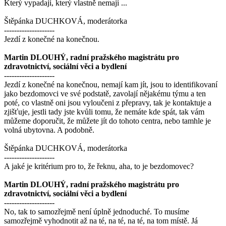
Který vypadají, který vlastně nemají ...
Štěpánka DUCHKOVÁ, moderátorka
--------------------
Jezdí z konečné na konečnou.
Martin DLOUHÝ, radní pražského magistrátu pro
zdravotnictví, sociální věci a bydlení
--------------------
Jezdí z konečné na konečnou, nemají kam jít, jsou to identifikovaní
jako bezdomovci ve své podstatě, zavolají nějakému týmu a ten
poté, co vlastně oni jsou vyloučeni z přepravy, tak je kontaktuje a
zjišťuje, jestli tady jste kvůli tomu, že nemáte kde spát, tak vám
můžeme doporučit, že můžete jít do tohoto centra, nebo tamhle je
volná ubytovna. A podobně.
Štěpánka DUCHKOVÁ, moderátorka
--------------------
A jaké je kritérium pro to, že řeknu, aha, to je bezdomovec?
Martin DLOUHÝ, radní pražského magistrátu pro
zdravotnictví, sociální věci a bydlení
--------------------
No, tak to samozřejmě není úplně jednoduché. To musíme
samozřejmě vyhodnotit až na té, na té, na té, na tom místě. Já