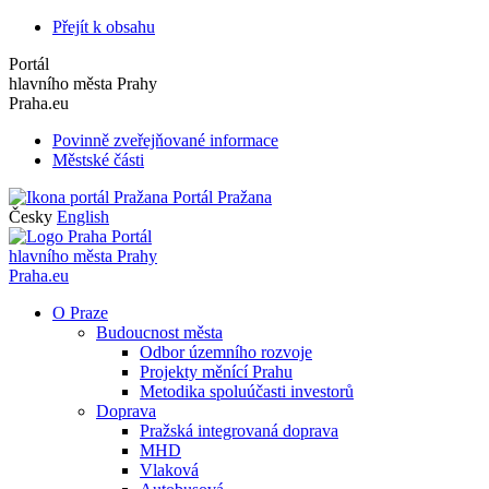
Přejít k obsahu
Portál
hlavního města Prahy
Praha.eu
Povinně zveřejňované informace
Městské části
Portál Pražana
Česky
English
Portál
hlavního města Prahy
Praha.eu
O Praze
Budoucnost města
Odbor územního rozvoje
Projekty měnící Prahu
Metodika spoluúčasti investorů
Doprava
Pražská integrovaná doprava
MHD
Vlaková