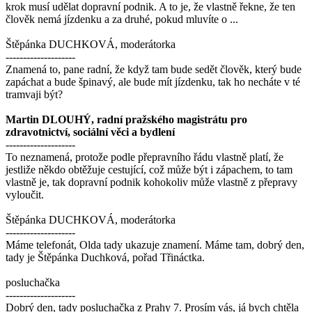
krok musí udělat dopravní podnik. A to je, že vlastně řekne, že ten
člověk nemá jízdenku a za druhé, pokud mluvíte o ...
Štěpánka DUCHKOVÁ, moderátorka
--------------------
Znamená to, pane radní, že když tam bude sedět člověk, který bude
zapáchat a bude špinavý, ale bude mít jízdenku, tak ho necháte v té
tramvaji být?
Martin DLOUHÝ, radní pražského magistrátu pro
zdravotnictví, sociální věci a bydlení
--------------------
To neznamená, protože podle přepravního řádu vlastně platí, že
jestliže někdo obtěžuje cestující, což může být i zápachem, to tam
vlastně je, tak dopravní podnik kohokoliv může vlastně z přepravy
vyloučit.
Štěpánka DUCHKOVÁ, moderátorka
--------------------
Máme telefonát, Olda tady ukazuje znamení. Máme tam, dobrý den,
tady je Štěpánka Duchková, pořad Třináctka.
posluchačka
--------------------
Dobrý den, tady posluchačka z Prahy 7. Prosím vás, já bych chtěla