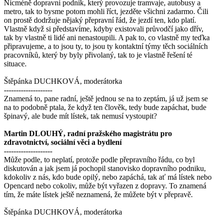
Nicméně dopravní podnik, který provozuje tramvaje, autobusy a
metro, tak to bysme potom mohli říct, jezděte všichni zadarmo. Čili
on prostě dodržuje nějaký přepravní řád, že jezdí ten, kdo platí.
Vlastně když si představíme, kdyby existovali průvodčí jako dřív,
tak by vlastně ti lidé ani nenastoupili. A pak to, co vlastně my teďka
připravujeme, a to jsou ty, to jsou ty kontaktní týmy těch sociálních
pracovníků, který by byly přivolaný, tak to je vlastně řešení té
situace.
Štěpánka DUCHKOVÁ, moderátorka
--------------------
Znamená to, pane radní, ještě jednou se na to zeptám, já už jsem se
na to podobně ptala, že když ten člověk, tedy bude zapáchat, bude
špinavý, ale bude mít lístek, tak nemusí vystoupit?
Martin DLOUHÝ, radní pražského magistrátu pro
zdravotnictví, sociální věci a bydlení
--------------------
Může podle, to neplatí, protože podle přepravního řádu, co byl
diskutován a jak jsem já pochopil stanovisko dopravního podniku,
kdokoliv z nás, kdo bude opilý, nebo zapáchá, tak ať má lístek nebo
Opencard nebo cokoliv, může být vyřazen z dopravy. To znamená
tím, že máte lístek ještě neznamená, že můžete být v přepravě.
Štěpánka DUCHKOVÁ, moderátorka