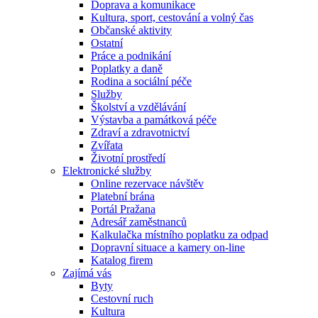
Doprava a komunikace
Kultura, sport, cestování a volný čas
Občanské aktivity
Ostatní
Práce a podnikání
Poplatky a daně
Rodina a sociální péče
Služby
Školství a vzdělávání
Výstavba a památková péče
Zdraví a zdravotnictví
Zvířata
Životní prostředí
Elektronické služby
Online rezervace návštěv
Platební brána
Portál Pražana
Adresář zaměstnanců
Kalkulačka místního poplatku za odpad
Dopravní situace a kamery on-line
Katalog firem
Zajímá vás
Byty
Cestovní ruch
Kultura