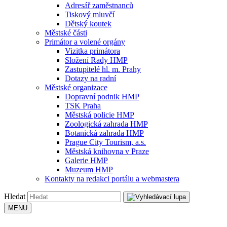
Adresář zaměstnanců
Tiskový mluvčí
Dětský koutek
Městské části
Primátor a volené orgány
Vizitka primátora
Složení Rady HMP
Zastupitelé hl. m. Prahy
Dotazy na radní
Městské organizace
Dopravní podnik HMP
TSK Praha
Městská policie HMP
Zoologická zahrada HMP
Botanická zahrada HMP
Prague City Tourism, a.s.
Městská knihovna v Praze
Galerie HMP
Muzeum HMP
Kontakty na redakci portálu a webmastera
Hledat
MENU