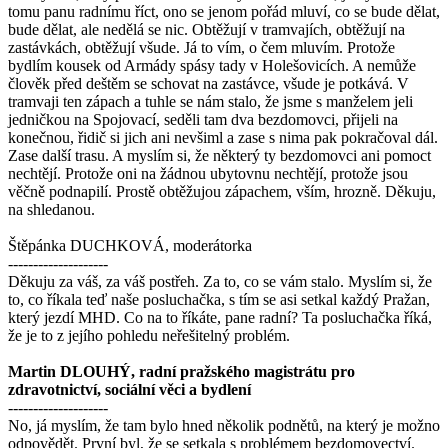
tomu panu radnímu říct, ono se jenom pořád mluví, co se bude dělat,
bude dělat, ale nedělá se nic. Obtěžují v tramvajích, obtěžují na
zastávkách, obtěžují všude. Já to vím, o čem mluvím. Protože
bydlím kousek od Armády spásy tady v Holešovicích. A nemůže
člověk před deštěm se schovat na zastávce, všude je potkává. V
tramvaji ten zápach a tuhle se nám stalo, že jsme s manželem jeli
jedničkou na Spojovací, seděli tam dva bezdomovci, přijeli na
konečnou, řidič si jich ani nevšiml a zase s nima pak pokračoval dál.
Zase další trasu. A myslím si, že některý ty bezdomovci ani pomoct
nechtějí. Protože oni na žádnou ubytovnu nechtějí, protože jsou
věčně podnapilí. Prostě obtěžujou zápachem, vším, hrozně. Děkuju,
na shledanou.
Štěpánka DUCHKOVÁ, moderátorka
--------------------
Děkuju za váš, za váš postřeh. Za to, co se vám stalo. Myslím si, že
to, co říkala teď naše posluchačka, s tím se asi setkal každý Pražan,
který jezdí MHD. Co na to říkáte, pane radní? Ta posluchačka říká,
že je to z jejího pohledu neřešitelný problém.
Martin DLOUHÝ, radní pražského magistrátu pro
zdravotnictví, sociální věci a bydlení
--------------------
No, já myslím, že tam bylo hned několik podnětů, na který je možno
odpovědět. První byl, že se setkala s problémem bezdomovectví.