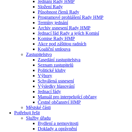
Jednání Rady HMP
Složení Rady
Působnost členů Rady
Programové prohlášení Rady HMP
Termíny jednání
Archiv usnesení Rady HMP
Jednací řád Rady a jejích Komisí
Komise Rady HMP
Akce pod záštitou radních
Koaliční smlouva
Zastupitelstvo
Zasedání zastupitelstva
Seznam zastupitelů
Politické kluby
Výbory
Schválená usnesení
Výsledky hlasování
Jednací řády
Manuál pro interpelující občany
Čestné občanství HMP
Městské části
Potřebuji řešit
Služby úřadu
Bydlení a nemovitosti
Doklady a oprávnění