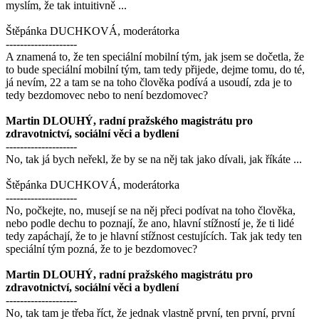
myslím, že tak intuitivně ...
Štěpánka DUCHKOVÁ, moderátorka
--------------------
A znamená to, že ten speciální mobilní tým, jak jsem se dočetla, že
to bude speciální mobilní tým, tam tedy přijede, dejme tomu, do té,
já nevím, 22 a tam se na toho člověka podívá a usoudí, zda je to
tedy bezdomovec nebo to není bezdomovec?
Martin DLOUHÝ, radní pražského magistrátu pro
zdravotnictví, sociální věci a bydlení
--------------------
No, tak já bych neřekl, že by se na něj tak jako dívali, jak říkáte ...
Štěpánka DUCHKOVÁ, moderátorka
--------------------
No, počkejte, no, musejí se na něj přeci podívat na toho člověka,
nebo podle dechu to poznají, že ano, hlavní stížností je, že ti lidé
tedy zapáchají, že to je hlavní stížnost cestujících. Tak jak tedy ten
speciální tým pozná, že to je bezdomovec?
Martin DLOUHÝ, radní pražského magistrátu pro
zdravotnictví, sociální věci a bydlení
--------------------
No, tak tam je třeba říct, že jednak vlastně první, ten první, první