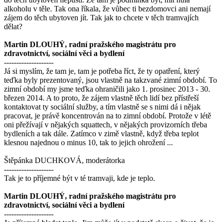
alkoholu v těle. Tak ona říkala, že vůbec ti bezdomovci ani nemají
zájem do těch ubytoven jít. Tak jak to chcete v těch tramvajích
dělat?
Martin DLOUHÝ, radní pražského magistrátu pro
zdravotnictví, sociální věci a bydlení
--------------------
Já si myslím, že tam je, tam je potřeba říct, že ty opatření, který
teďka byly prezentovaný, jsou vlastně na takzvané zimní období. To
zimní období my jsme teďka ohraničili jako 1. prosinec 2013 - 30.
březen 2014. A to proto, že zájem vlastně těch lidí bez přístřeší
kontaktovat ty sociální služby, a tím vlastně se s nimi dá i nějak
pracovat, je právě koncentrován na to zimní období. Protože v létě
oni přežívají v nějakých squattech, v nějakých provizorních třeba
bydleních a tak dále. Zatímco v zimě vlastně, když třeba teplot
klesnou najednou o minus 10, tak to jejich ohrožení ...
Štěpánka DUCHKOVÁ, moderátorka
--------------------
Tak je to příjemné být v té tramvaji, kde je teplo.
Martin DLOUHÝ, radní pražského magistrátu pro
zdravotnictví, sociální věci a bydlení
--------------------