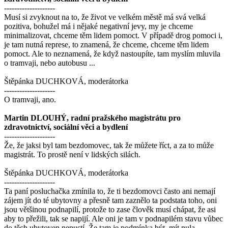
--------------------
Musí si zvyknout na to, že život ve velkém městě má svá velká
pozitiva, bohužel má i nějaké negativní jevy, my je chceme
minimalizovat, chceme těm lidem pomoct. V případě drog pomoci i,
je tam nutná represe, to znamená, že chceme, chceme těm lidem
pomoct. Ale to neznamená, že když nastoupíte, tam myslím mluvila
o tramvaji, nebo autobusu ...
Štěpánka DUCHKOVÁ, moderátorka
--------------------
O tramvaji, ano.
Martin DLOUHÝ, radní pražského magistrátu pro
zdravotnictví, sociální věci a bydlení
--------------------
Že, že jaksi byl tam bezdomovec, tak že můžete říct, a za to může
magistrát. To prostě není v lidských silách.
Štěpánka DUCHKOVÁ, moderátorka
--------------------
Ta paní posluchačka zmínila to, že ti bezdomovci často ani nemají
zájem jít do té ubytovny a přesně tam zaznělo ta podstata toho, oni
jsou většinou podnapilí, protože to zase člověk musí chápat, že asi
aby to přežili, tak se napijí. Ale oni je tam v podnapilém stavu vůbec
do těch ubytoven nepustí. Že tam je podmínka být, mít nula