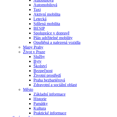
Autobusová
Automobilová
Taxi
Aktivní mobilita
Letecká
Sdílená mobilita
BESIP
Spolupráce v dopravě
Plán udržitelné mobility
Opuštěná a nalezená vozidla
Mapy Prahy
Život v Praze
Služby
Byty
Školství
Bezpečnost
Životní prostředí
Praha bezbariérová
Zdravotní a sociální oblast
Město
Základní informace
Historie
Památky
Kultura
Praktické informace