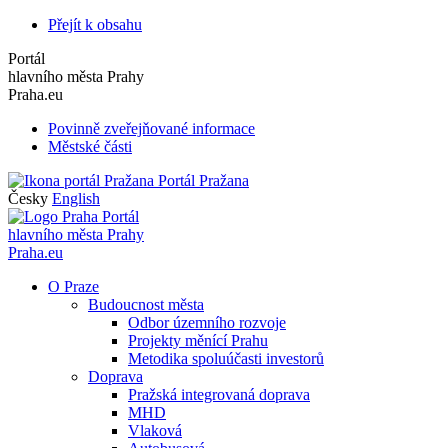
Přejít k obsahu
Portál
hlavního města Prahy
Praha.eu
Povinně zveřejňované informace
Městské části
Portál Pražana
Česky
English
Portál
hlavního města Prahy
Praha.eu
O Praze
Budoucnost města
Odbor územního rozvoje
Projekty měnící Prahu
Metodika spoluúčasti investorů
Doprava
Pražská integrovaná doprava
MHD
Vlaková