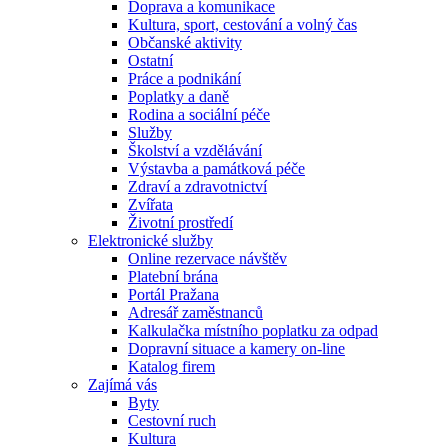
Doprava a komunikace
Kultura, sport, cestování a volný čas
Občanské aktivity
Ostatní
Práce a podnikání
Poplatky a daně
Rodina a sociální péče
Služby
Školství a vzdělávání
Výstavba a památková péče
Zdraví a zdravotnictví
Zvířata
Životní prostředí
Elektronické služby
Online rezervace návštěv
Platební brána
Portál Pražana
Adresář zaměstnanců
Kalkulačka místního poplatku za odpad
Dopravní situace a kamery on-line
Katalog firem
Zajímá vás
Byty
Cestovní ruch
Kultura