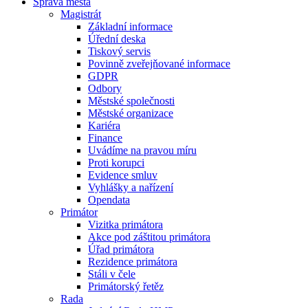
Správa města
Magistrát
Základní informace
Úřední deska
Tiskový servis
Povinně zveřejňované informace
GDPR
Odbory
Městské společnosti
Městské organizace
Kariéra
Finance
Uvádíme na pravou míru
Proti korupci
Evidence smluv
Vyhlášky a nařízení
Opendata
Primátor
Vizitka primátora
Akce pod záštitou primátora
Úřad primátora
Rezidence primátora
Stáli v čele
Primátorský řetěz
Rada