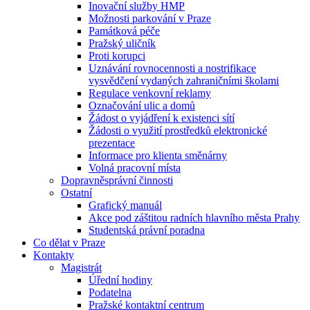
Inovační služby HMP
Možnosti parkování v Praze
Památková péče
Pražský uličník
Proti korupci
Uznávání rovnocennosti a nostrifikace
vysvědčení vydaných zahraničními školami
Regulace venkovní reklamy
Označování ulic a domů
Žádost o vyjádření k existenci sítí
Žádosti o využití prostředků elektronické
prezentace
Informace pro klienta směnárny
Volná pracovní místa
Dopravněsprávní činnosti
Ostatní
Grafický manuál
Akce pod záštitou radních hlavního města Prahy
Studentská právní poradna
Co dělat v Praze
Kontakty
Magistrát
Úřední hodiny
Podatelna
Pražské kontaktní centrum