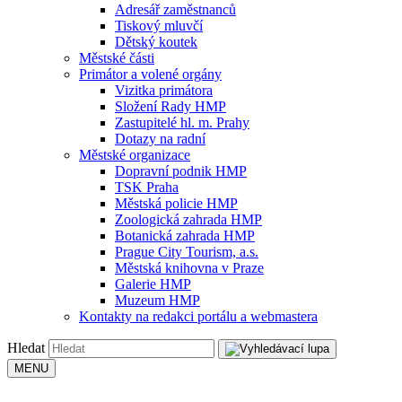
Adresář zaměstnanců
Tiskový mluvčí
Dětský koutek
Městské části
Primátor a volené orgány
Vizitka primátora
Složení Rady HMP
Zastupitelé hl. m. Prahy
Dotazy na radní
Městské organizace
Dopravní podnik HMP
TSK Praha
Městská policie HMP
Zoologická zahrada HMP
Botanická zahrada HMP
Prague City Tourism, a.s.
Městská knihovna v Praze
Galerie HMP
Muzeum HMP
Kontakty na redakci portálu a webmastera
Hledat
MENU