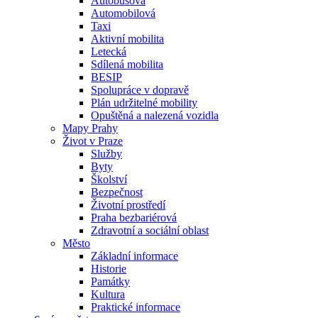
Autobusová
Automobilová
Taxi
Aktivní mobilita
Letecká
Sdílená mobilita
BESIP
Spolupráce v dopravě
Plán udržitelné mobility
Opuštěná a nalezená vozidla
Mapy Prahy
Život v Praze
Služby
Byty
Školství
Bezpečnost
Životní prostředí
Praha bezbariérová
Zdravotní a sociální oblast
Město
Základní informace
Historie
Památky
Kultura
Praktické informace