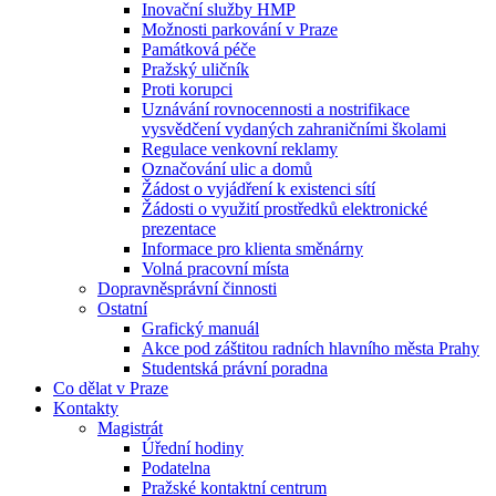
Inovační služby HMP
Možnosti parkování v Praze
Památková péče
Pražský uličník
Proti korupci
Uznávání rovnocennosti a nostrifikace
vysvědčení vydaných zahraničními školami
Regulace venkovní reklamy
Označování ulic a domů
Žádost o vyjádření k existenci sítí
Žádosti o využití prostředků elektronické
prezentace
Informace pro klienta směnárny
Volná pracovní místa
Dopravněsprávní činnosti
Ostatní
Grafický manuál
Akce pod záštitou radních hlavního města Prahy
Studentská právní poradna
Co dělat v Praze
Kontakty
Magistrát
Úřední hodiny
Podatelna
Pražské kontaktní centrum