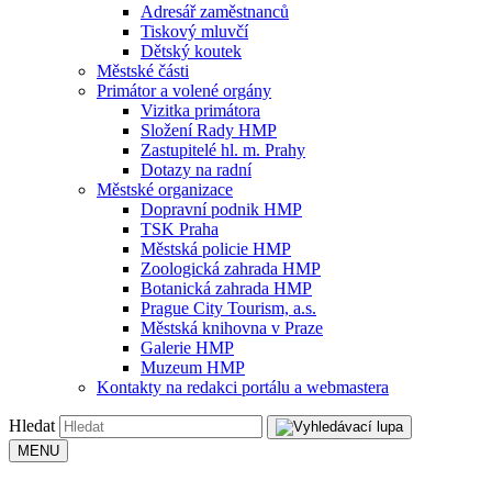
Adresář zaměstnanců
Tiskový mluvčí
Dětský koutek
Městské části
Primátor a volené orgány
Vizitka primátora
Složení Rady HMP
Zastupitelé hl. m. Prahy
Dotazy na radní
Městské organizace
Dopravní podnik HMP
TSK Praha
Městská policie HMP
Zoologická zahrada HMP
Botanická zahrada HMP
Prague City Tourism, a.s.
Městská knihovna v Praze
Galerie HMP
Muzeum HMP
Kontakty na redakci portálu a webmastera
Hledat
MENU