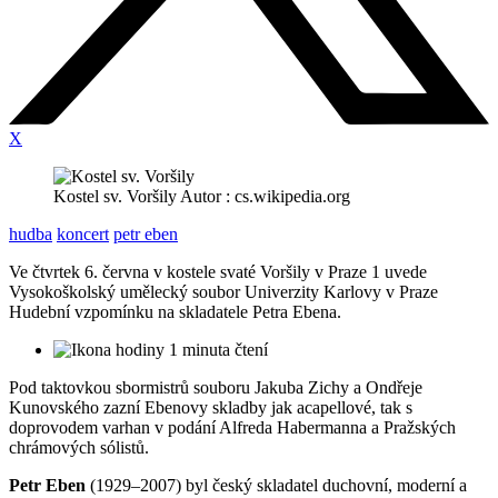
X
Kostel sv. Voršily Autor : cs.wikipedia.org
hudba
koncert
petr eben
Ve čtvrtek 6. června v kostele svaté Voršily v Praze 1 uvede
Vysokoškolský umělecký soubor Univerzity Karlovy v Praze
Hudební vzpomínku na skladatele Petra Ebena.
1 minuta čtení
Pod taktovkou sbormistrů souboru Jakuba Zichy a Ondřeje
Kunovského zazní Ebenovy skladby jak acapellové, tak s
doprovodem varhan v podání Alfreda Habermanna a Pražských
chrámových sólistů.
Petr Eben
(1929–2007) byl český skladatel duchovní, moderní a