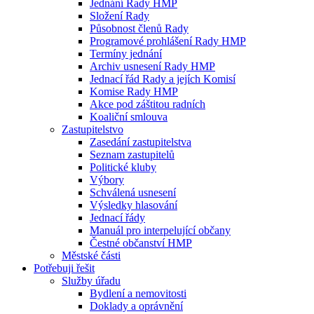
Jednání Rady HMP
Složení Rady
Působnost členů Rady
Programové prohlášení Rady HMP
Termíny jednání
Archiv usnesení Rady HMP
Jednací řád Rady a jejích Komisí
Komise Rady HMP
Akce pod záštitou radních
Koaliční smlouva
Zastupitelstvo
Zasedání zastupitelstva
Seznam zastupitelů
Politické kluby
Výbory
Schválená usnesení
Výsledky hlasování
Jednací řády
Manuál pro interpelující občany
Čestné občanství HMP
Městské části
Potřebuji řešit
Služby úřadu
Bydlení a nemovitosti
Doklady a oprávnění