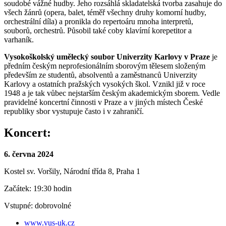
soudobé vážné hudby. Jeho rozsáhlá skladatelská tvorba zasahuje do
všech žánrů (opera, balet, téměř všechny druhy komorní hudby,
orchestrální díla) a pronikla do repertoáru mnoha interpretů,
souborů, orchestrů. Působil také coby klavírní korepetitor a
varhaník.
Vysokoškolský umělecký soubor Univerzity Karlovy v Praze
je
předním českým neprofesionálním sborovým tělesem složeným
především ze studentů, absolventů a zaměstnanců Univerzity
Karlovy a ostatních pražských vysokých škol. Vznikl již v roce
1948 a je tak vůbec nejstarším českým akademickým sborem. Vedle
pravidelné koncertní činnosti v Praze a v jiných místech České
republiky sbor vystupuje často i v zahraničí.
Koncert:
6. června 2024
Kostel sv. Voršily, Národní třída 8, Praha 1
Začátek: 19:30 hodin
Vstupné: dobrovolné
www.vus-uk.cz