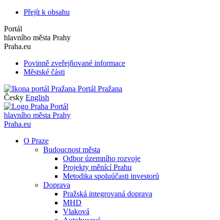
Přejít k obsahu
Portál
hlavního města Prahy
Praha.eu
Povinně zveřejňované informace
Městské části
Portál Pražana
Česky
English
Portál
hlavního města Prahy
Praha.eu
O Praze
Budoucnost města
Odbor územního rozvoje
Projekty měnící Prahu
Metodika spoluúčasti investorů
Doprava
Pražská integrovaná doprava
MHD
Vlaková