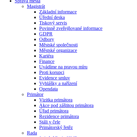
Správa města
Magistrát
Základní informace
Úřední deska
Tiskový servis
Povinně zveřejňované informace
GDPR
Odbory
Městské společnosti
Městské organizace
Kariéra
Finance
Uvádíme na pravou míru
Proti korupci
Evidence smluv
Vyhlášky a nařízení
Opendata
Primátor
Vizitka primátora
Akce pod záštitou primátora
Úřad primátora
Rezidence primátora
Stáli v čele
Primátorský řetěz
Rada