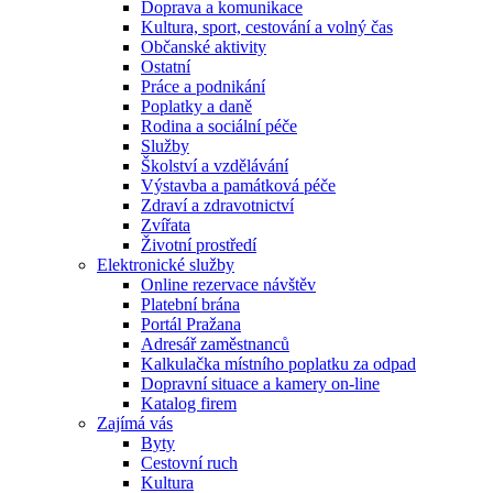
Doprava a komunikace
Kultura, sport, cestování a volný čas
Občanské aktivity
Ostatní
Práce a podnikání
Poplatky a daně
Rodina a sociální péče
Služby
Školství a vzdělávání
Výstavba a památková péče
Zdraví a zdravotnictví
Zvířata
Životní prostředí
Elektronické služby
Online rezervace návštěv
Platební brána
Portál Pražana
Adresář zaměstnanců
Kalkulačka místního poplatku za odpad
Dopravní situace a kamery on-line
Katalog firem
Zajímá vás
Byty
Cestovní ruch
Kultura