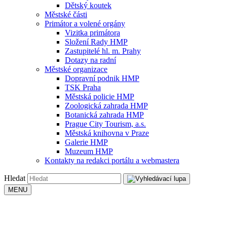
Dětský koutek
Městské části
Primátor a volené orgány
Vizitka primátora
Složení Rady HMP
Zastupitelé hl. m. Prahy
Dotazy na radní
Městské organizace
Dopravní podnik HMP
TSK Praha
Městská policie HMP
Zoologická zahrada HMP
Botanická zahrada HMP
Prague City Tourism, a.s.
Městská knihovna v Praze
Galerie HMP
Muzeum HMP
Kontakty na redakci portálu a webmastera
Hledat
MENU