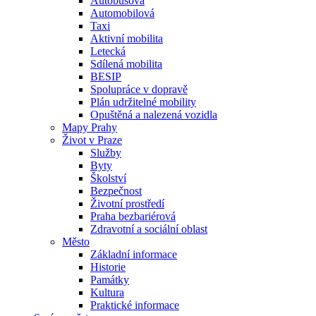
Autobusová
Automobilová
Taxi
Aktivní mobilita
Letecká
Sdílená mobilita
BESIP
Spolupráce v dopravě
Plán udržitelné mobility
Opuštěná a nalezená vozidla
Mapy Prahy
Život v Praze
Služby
Byty
Školství
Bezpečnost
Životní prostředí
Praha bezbariérová
Zdravotní a sociální oblast
Město
Základní informace
Historie
Památky
Kultura
Praktické informace