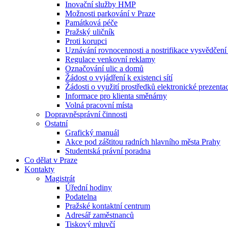
Inovační služby HMP
Možnosti parkování v Praze
Památková péče
Pražský uličník
Proti korupci
Uznávání rovnocennosti a nostrifikace vysvědčen
Regulace venkovní reklamy
Označování ulic a domů
Žádost o vyjádření k existenci sítí
Žádosti o využití prostředků elektronické prezenta
Informace pro klienta směnárny
Volná pracovní místa
Dopravněsprávní činnosti
Ostatní
Grafický manuál
Akce pod záštitou radních hlavního města Prahy
Studentská právní poradna
Co dělat v Praze
Kontakty
Magistrát
Úřední hodiny
Podatelna
Pražské kontaktní centrum
Adresář zaměstnanců
Tiskový mluvčí