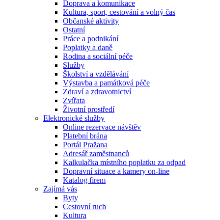
Doprava a komunikace
Kultura, sport, cestování a volný čas
Občanské aktivity
Ostatní
Práce a podnikání
Poplatky a daně
Rodina a sociální péče
Služby
Školství a vzdělávání
Výstavba a památková péče
Zdraví a zdravotnictví
Zvířata
Životní prostředí
Elektronické služby
Online rezervace návštěv
Platební brána
Portál Pražana
Adresář zaměstnanců
Kalkulačka místního poplatku za odpad
Dopravní situace a kamery on-line
Katalog firem
Zajímá vás
Byty
Cestovní ruch
Kultura