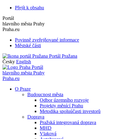
Přejít k obsahu
Portál
hlavního města Prahy
Praha.eu
Povinně zveřejňované informace
Městské části
Portál Pražana
Česky
English
Portál
hlavního města Prahy
Praha.eu
O Praze
Budoucnost města
Odbor územního rozvoje
Projekty měnící Prahu
Metodika spoluúčasti investorů
Doprava
Pražská integrovaná doprava
MHD
Vlaková