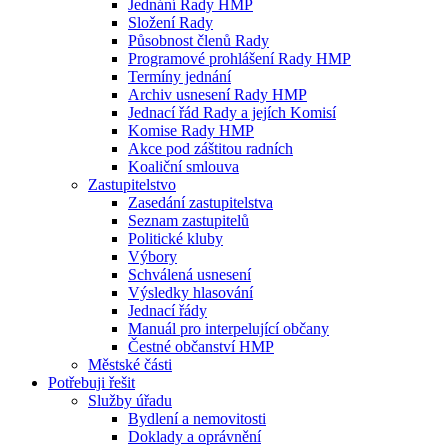
Jednání Rady HMP
Složení Rady
Působnost členů Rady
Programové prohlášení Rady HMP
Termíny jednání
Archiv usnesení Rady HMP
Jednací řád Rady a jejích Komisí
Komise Rady HMP
Akce pod záštitou radních
Koaliční smlouva
Zastupitelstvo
Zasedání zastupitelstva
Seznam zastupitelů
Politické kluby
Výbory
Schválená usnesení
Výsledky hlasování
Jednací řády
Manuál pro interpelující občany
Čestné občanství HMP
Městské části
Potřebuji řešit
Služby úřadu
Bydlení a nemovitosti
Doklady a oprávnění