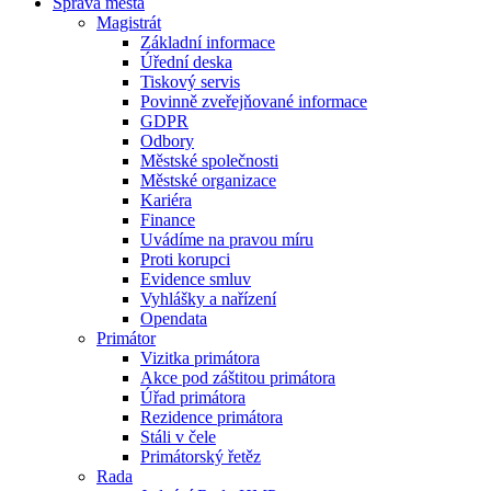
Správa města
Magistrát
Základní informace
Úřední deska
Tiskový servis
Povinně zveřejňované informace
GDPR
Odbory
Městské společnosti
Městské organizace
Kariéra
Finance
Uvádíme na pravou míru
Proti korupci
Evidence smluv
Vyhlášky a nařízení
Opendata
Primátor
Vizitka primátora
Akce pod záštitou primátora
Úřad primátora
Rezidence primátora
Stáli v čele
Primátorský řetěz
Rada