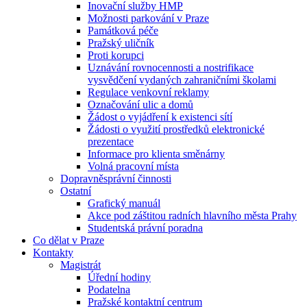
Inovační služby HMP
Možnosti parkování v Praze
Památková péče
Pražský uličník
Proti korupci
Uznávání rovnocennosti a nostrifikace
vysvědčení vydaných zahraničními školami
Regulace venkovní reklamy
Označování ulic a domů
Žádost o vyjádření k existenci sítí
Žádosti o využití prostředků elektronické
prezentace
Informace pro klienta směnárny
Volná pracovní místa
Dopravněsprávní činnosti
Ostatní
Grafický manuál
Akce pod záštitou radních hlavního města Prahy
Studentská právní poradna
Co dělat v Praze
Kontakty
Magistrát
Úřední hodiny
Podatelna
Pražské kontaktní centrum