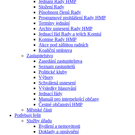
Jednání Rady HMP
Složení Rady
Působnost členů Rady
Programové prohlášení Rady HMP
Termíny jednání
Archiv usnesení Rady HMP
Jednací řád Rady a jejích Komisí
Komise Rady HMP
Akce pod záštitou radních
Koaliční smlouva
Zastupitelstvo
Zasedání zastupitelstva
Seznam zastupitelů
Politické kluby
Výbory
Schválená usnesení
Výsledky hlasování
Jednací řády
Manuál pro interpelující občany
Čestné občanství HMP
Městské části
Potřebuji řešit
Služby úřadu
Bydlení a nemovitosti
Doklady a oprávnění