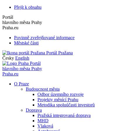
Přejít k obsahu
Portál
hlavního města Prahy
Praha.eu
Povinně zveřejňované informace
Městské části
Portál Pražana
Česky
English
Portál
hlavního města Prahy
Praha.eu
O Praze
Budoucnost města
Odbor územního rozvoje
Projekty měnící Prahu
Metodika spoluúčasti investorů
Doprava
Pražská integrovaná doprava
MHD
Vlaková