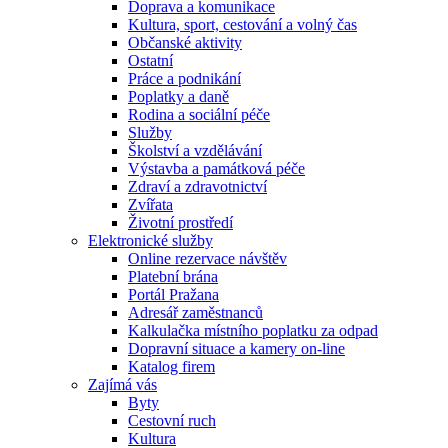
Doprava a komunikace
Kultura, sport, cestování a volný čas
Občanské aktivity
Ostatní
Práce a podnikání
Poplatky a daně
Rodina a sociální péče
Služby
Školství a vzdělávání
Výstavba a památková péče
Zdraví a zdravotnictví
Zvířata
Životní prostředí
Elektronické služby
Online rezervace návštěv
Platební brána
Portál Pražana
Adresář zaměstnanců
Kalkulačka místního poplatku za odpad
Dopravní situace a kamery on-line
Katalog firem
Zajímá vás
Byty
Cestovní ruch
Kultura