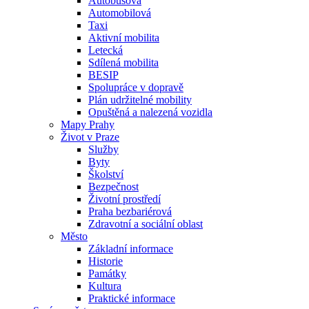
Autobusová
Automobilová
Taxi
Aktivní mobilita
Letecká
Sdílená mobilita
BESIP
Spolupráce v dopravě
Plán udržitelné mobility
Opuštěná a nalezená vozidla
Mapy Prahy
Život v Praze
Služby
Byty
Školství
Bezpečnost
Životní prostředí
Praha bezbariérová
Zdravotní a sociální oblast
Město
Základní informace
Historie
Památky
Kultura
Praktické informace