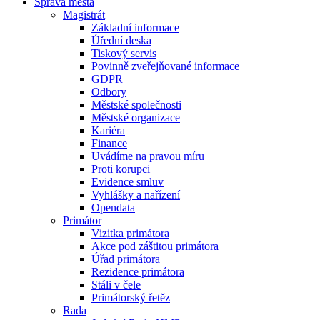
Správa města
Magistrát
Základní informace
Úřední deska
Tiskový servis
Povinně zveřejňované informace
GDPR
Odbory
Městské společnosti
Městské organizace
Kariéra
Finance
Uvádíme na pravou míru
Proti korupci
Evidence smluv
Vyhlášky a nařízení
Opendata
Primátor
Vizitka primátora
Akce pod záštitou primátora
Úřad primátora
Rezidence primátora
Stáli v čele
Primátorský řetěz
Rada