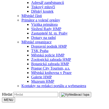
Adresář zaměstnanců
Tiskový mluvčí
Dětský koutek
Městské části
Primátor a volené orgány
Vizitka primátora
Složení Rady HMP
Zastupitelé hl. m. Prahy
Dotazy na radní
Městské organizace
Dopravní podnik HMP
TSK Praha
Městská policie HMP
Zoologická zahrada HMP
Botanická zahrada HMP
Prague City Tourism, a.s.
Městská knihovna v Praze
Galerie HMP
Muzeum HMP
Kontakty na redakci portálu a webmastera
Hledat
MENU