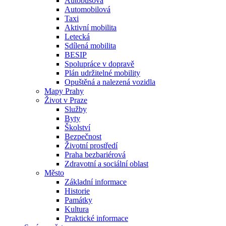
Autobusová
Automobilová
Taxi
Aktivní mobilita
Letecká
Sdílená mobilita
BESIP
Spolupráce v dopravě
Plán udržitelné mobility
Opuštěná a nalezená vozidla
Mapy Prahy
Život v Praze
Služby
Byty
Školství
Bezpečnost
Životní prostředí
Praha bezbariérová
Zdravotní a sociální oblast
Město
Základní informace
Historie
Památky
Kultura
Praktické informace