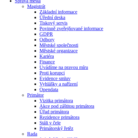
Správa města
Magistrát
Základní informace
Úřední deska
Tiskový servis
Povinně zveřejňované informace
GDPR
Odbory
Městské společnosti
Městské organizace
Kariéra
Finance
Uvádíme na pravou míru
Proti korupci
Evidence smluv
Vyhlášky a nařízení
Opendata
Primátor
Vizitka primátora
Akce pod záštitou primátora
Úřad primátora
Rezidence primátora
Stáli v čele
Primátorský řetěz
Rada