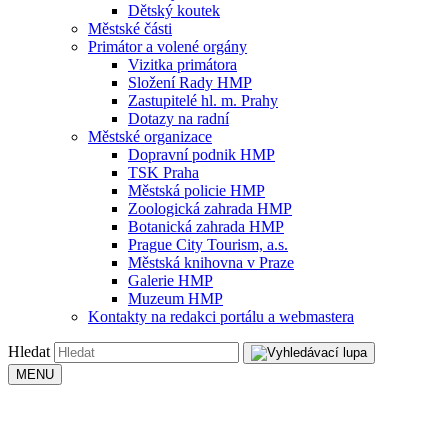
Dětský koutek
Městské části
Primátor a volené orgány
Vizitka primátora
Složení Rady HMP
Zastupitelé hl. m. Prahy
Dotazy na radní
Městské organizace
Dopravní podnik HMP
TSK Praha
Městská policie HMP
Zoologická zahrada HMP
Botanická zahrada HMP
Prague City Tourism, a.s.
Městská knihovna v Praze
Galerie HMP
Muzeum HMP
Kontakty na redakci portálu a webmastera
Hledat
MENU