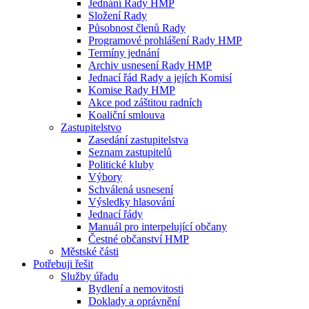
Jednání Rady HMP
Složení Rady
Působnost členů Rady
Programové prohlášení Rady HMP
Termíny jednání
Archiv usnesení Rady HMP
Jednací řád Rady a jejích Komisí
Komise Rady HMP
Akce pod záštitou radních
Koaliční smlouva
Zastupitelstvo
Zasedání zastupitelstva
Seznam zastupitelů
Politické kluby
Výbory
Schválená usnesení
Výsledky hlasování
Jednací řády
Manuál pro interpelující občany
Čestné občanství HMP
Městské části
Potřebuji řešit
Služby úřadu
Bydlení a nemovitosti
Doklady a oprávnění