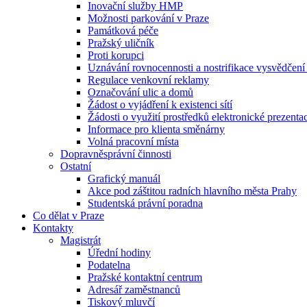
Inovační služby HMP
Možnosti parkování v Praze
Památková péče
Pražský uličník
Proti korupci
Uznávání rovnocennosti a nostrifikace vysvědčen
Regulace venkovní reklamy
Označování ulic a domů
Žádost o vyjádření k existenci sítí
Žádosti o využití prostředků elektronické prezenta
Informace pro klienta směnárny
Volná pracovní místa
Dopravněsprávní činnosti
Ostatní
Grafický manuál
Akce pod záštitou radních hlavního města Prahy
Studentská právní poradna
Co dělat v Praze
Kontakty
Magistrát
Úřední hodiny
Podatelna
Pražské kontaktní centrum
Adresář zaměstnanců
Tiskový mluvčí