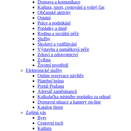
Doprava a komunikace
Kultura, sport, cestování a volný čas
Občanské aktivity
Ostatní
Práce a podnikání
Poplatky a daně
Rodina a sociální péče
Služby
Školství a vzdělávání
Výstavba a památková péče
Zdraví a zdravotnictví
Zvířata
Životní prostředí
Elektronické služby
Online rezervace návštěv
Platební brána
Portál Pražana
Adresář zaměstnanců
Kalkulačka místního poplatku za odpad
Dopravní situace a kamery on-line
Katalog firem
Zajímá vás
Byty
Cestovní ruch
Kultura