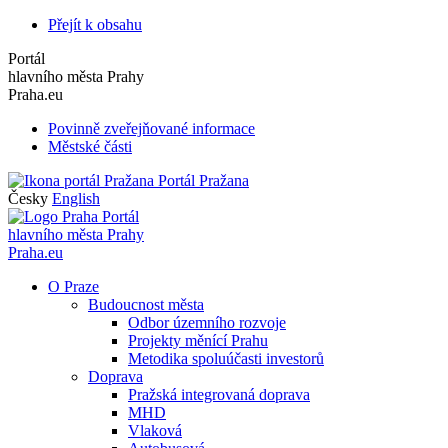
Přejít k obsahu
Portál
hlavního města Prahy
Praha.eu
Povinně zveřejňované informace
Městské části
Portál Pražana
Česky
English
Portál
hlavního města Prahy
Praha.eu
O Praze
Budoucnost města
Odbor územního rozvoje
Projekty měnící Prahu
Metodika spoluúčasti investorů
Doprava
Pražská integrovaná doprava
MHD
Vlaková