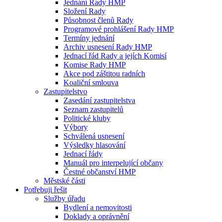
Jednání Rady HMP
Složení Rady
Působnost členů Rady
Programové prohlášení Rady HMP
Termíny jednání
Archiv usnesení Rady HMP
Jednací řád Rady a jejích Komisí
Komise Rady HMP
Akce pod záštitou radních
Koaliční smlouva
Zastupitelstvo
Zasedání zastupitelstva
Seznam zastupitelů
Politické kluby
Výbory
Schválená usnesení
Výsledky hlasování
Jednací řády
Manuál pro interpelující občany
Čestné občanství HMP
Městské části
Potřebuji řešit
Služby úřadu
Bydlení a nemovitosti
Doklady a oprávnění