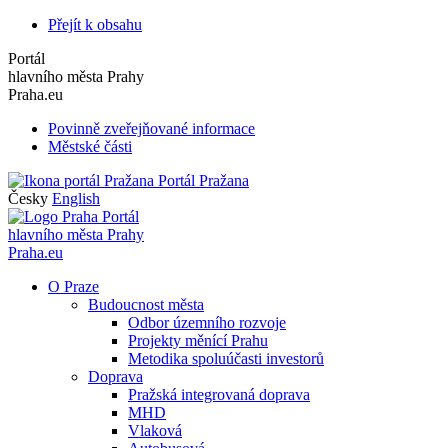
Přejít k obsahu
Portál
hlavního města Prahy
Praha.eu
Povinně zveřejňované informace
Městské části
Portál Pražana
Česky
English
Portál
hlavního města Prahy
Praha.eu
O Praze
Budoucnost města
Odbor územního rozvoje
Projekty měnící Prahu
Metodika spoluúčasti investorů
Doprava
Pražská integrovaná doprava
MHD
Vlaková