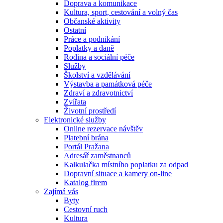
Doprava a komunikace
Kultura, sport, cestování a volný čas
Občanské aktivity
Ostatní
Práce a podnikání
Poplatky a daně
Rodina a sociální péče
Služby
Školství a vzdělávání
Výstavba a památková péče
Zdraví a zdravotnictví
Zvířata
Životní prostředí
Elektronické služby
Online rezervace návštěv
Platební brána
Portál Pražana
Adresář zaměstnanců
Kalkulačka místního poplatku za odpad
Dopravní situace a kamery on-line
Katalog firem
Zajímá vás
Byty
Cestovní ruch
Kultura