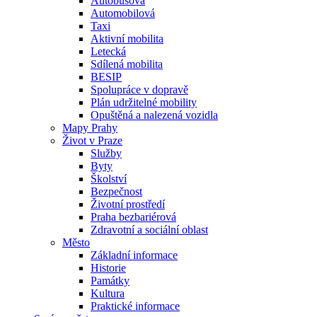
Autobusová
Automobilová
Taxi
Aktivní mobilita
Letecká
Sdílená mobilita
BESIP
Spolupráce v dopravě
Plán udržitelné mobility
Opuštěná a nalezená vozidla
Mapy Prahy
Život v Praze
Služby
Byty
Školství
Bezpečnost
Životní prostředí
Praha bezbariérová
Zdravotní a sociální oblast
Město
Základní informace
Historie
Památky
Kultura
Praktické informace