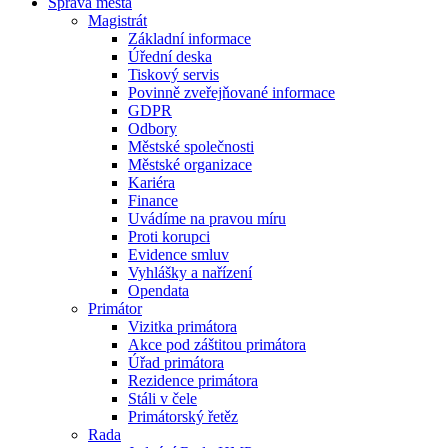
Správa města
Magistrát
Základní informace
Úřední deska
Tiskový servis
Povinně zveřejňované informace
GDPR
Odbory
Městské společnosti
Městské organizace
Kariéra
Finance
Uvádíme na pravou míru
Proti korupci
Evidence smluv
Vyhlášky a nařízení
Opendata
Primátor
Vizitka primátora
Akce pod záštitou primátora
Úřad primátora
Rezidence primátora
Stáli v čele
Primátorský řetěz
Rada