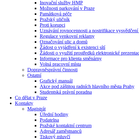
Inovační služby HMP
Možnosti parkování v Praze
Památková péče
Pražský uličník
Proti korupci
Uznávání rovnocennosti a nostrifikace vysvědčen
Regulace venkovní reklamy
Označování ulic a domů
Žádost o vyjádření k existenci sítí
Žádosti o využití prostředků elektronické prezenta
Informace pro klienta směnárny
Volná pracovní místa
Dopravněsprávní činnosti
Ostatní
Grafický manuál
Akce pod záštitou radních hlavního města Prahy
Studentská právní poradna
Co dělat v Praze
Kontakty
Magistrát
Úřední hodiny
Podatelna
Pražské kontaktní centrum
Adresář zaměstnanců
Tiskový mluvčí