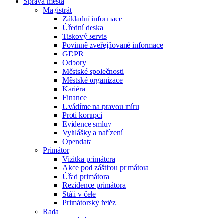
Správa města
Magistrát
Základní informace
Úřední deska
Tiskový servis
Povinně zveřejňované informace
GDPR
Odbory
Městské společnosti
Městské organizace
Kariéra
Finance
Uvádíme na pravou míru
Proti korupci
Evidence smluv
Vyhlášky a nařízení
Opendata
Primátor
Vizitka primátora
Akce pod záštitou primátora
Úřad primátora
Rezidence primátora
Stáli v čele
Primátorský řetěz
Rada