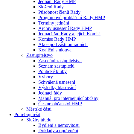
Jednání Rady HMP
Složení Rady
Působnost členů Rady
Programové prohlášení Rady HMP
Termíny jednání
Archiv usnesení Rady HMP
Jednací řád Rady a jejích Komisí
Komise Rady HMP
Akce pod záštitou radních
Koaliční smlouva
Zastupitelstvo
Zasedání zastupitelstva
Seznam zastupitelů
Politické kluby
Výbory
Schválená usnesení
Výsledky hlasování
Jednací řády
Manuál pro interpelující občany
Čestné občanství HMP
Městské části
Potřebuji řešit
Služby úřadu
Bydlení a nemovitosti
Doklady a oprávnění