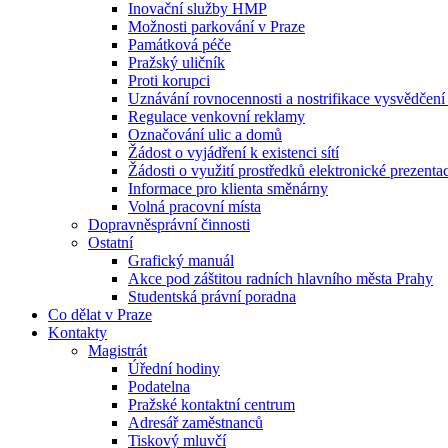
Inovační služby HMP
Možnosti parkování v Praze
Památková péče
Pražský uličník
Proti korupci
Uznávání rovnocennosti a nostrifikace vysvědčen
Regulace venkovní reklamy
Označování ulic a domů
Žádost o vyjádření k existenci sítí
Žádosti o využití prostředků elektronické prezenta
Informace pro klienta směnárny
Volná pracovní místa
Dopravněsprávní činnosti
Ostatní
Grafický manuál
Akce pod záštitou radních hlavního města Prahy
Studentská právní poradna
Co dělat v Praze
Kontakty
Magistrát
Úřední hodiny
Podatelna
Pražské kontaktní centrum
Adresář zaměstnanců
Tiskový mluvčí