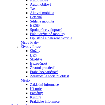
Autobusová
Automobilová
Taxi
Aktivní mobilita
Letecká
Sdílená mobilita
BESIP
Spolupráce v dopravě
Plán udržitelné mobility
Opuštěná a nalezená vozidla
Mapy Prahy
Život v Praze
Služby
Byty
Školství
Bezpečnost
Životní prostředí
Praha bezbariérová
Zdravotní a sociální oblast
Město
Základní informace
Historie
Památky
Kultura
Praktické informace