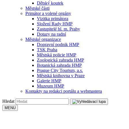
Dětský koutek
Městské části
Primátor a volené orgány
Vizitka primátora
Složení Rady HMP
Zastupitelé hl. m. Prahy
Dotazy na radní
Městské organizace
Dopravní podnik HMP
TSK Praha
Městská policie HMP
Zoologická zahrada HMP
Botanická zahrada HMP
Prague City Tourism, a.s.
Městská knihovna v Praze
Galerie HMP
Muzeum HMP
Kontakty na redakci portálu a webmastera
Hledat
MENU