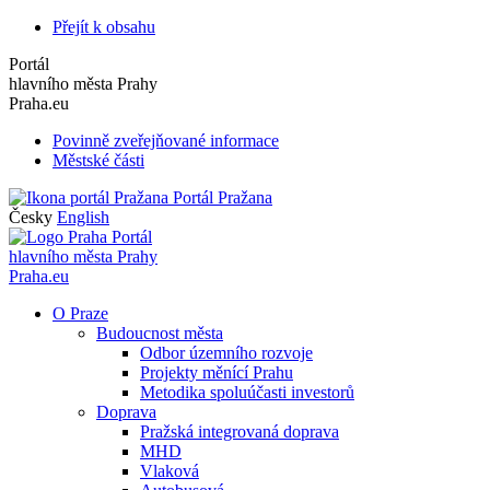
Přejít k obsahu
Portál
hlavního města Prahy
Praha.eu
Povinně zveřejňované informace
Městské části
Portál Pražana
Česky
English
Portál
hlavního města Prahy
Praha.eu
O Praze
Budoucnost města
Odbor územního rozvoje
Projekty měnící Prahu
Metodika spoluúčasti investorů
Doprava
Pražská integrovaná doprava
MHD
Vlaková