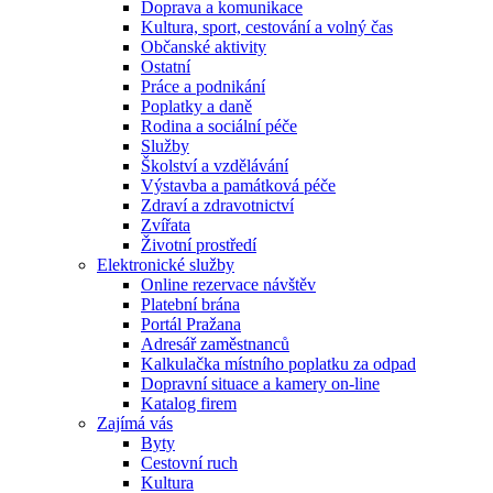
Doprava a komunikace
Kultura, sport, cestování a volný čas
Občanské aktivity
Ostatní
Práce a podnikání
Poplatky a daně
Rodina a sociální péče
Služby
Školství a vzdělávání
Výstavba a památková péče
Zdraví a zdravotnictví
Zvířata
Životní prostředí
Elektronické služby
Online rezervace návštěv
Platební brána
Portál Pražana
Adresář zaměstnanců
Kalkulačka místního poplatku za odpad
Dopravní situace a kamery on-line
Katalog firem
Zajímá vás
Byty
Cestovní ruch
Kultura