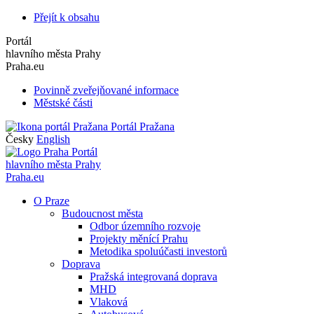
Přejít k obsahu
Portál
hlavního města Prahy
Praha.eu
Povinně zveřejňované informace
Městské části
Portál Pražana
Česky
English
Portál
hlavního města Prahy
Praha.eu
O Praze
Budoucnost města
Odbor územního rozvoje
Projekty měnící Prahu
Metodika spoluúčasti investorů
Doprava
Pražská integrovaná doprava
MHD
Vlaková