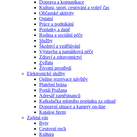
Doprava a komunikace
Kultura, sport, cestování a volný čas
Občanské aktivity
Ostatní
Práce a podnikání
Poplatky a daně
Rodina a sociální péče
Služby
Školství a vzdělávání
Výstavba a památková péče
Zdraví a zdravotnictví
Zvířata
Životní prostředí
Elektronické služby
Online rezervace návštěv
Platební brána
Portál Pražana
Adresář zaměstnanců
Kalkulačka místního poplatku za odpad
Dopravní situace a kamery on-line
Katalog firem
Zajímá vás
Byty
Cestovní ruch
Kultura