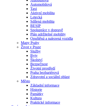
Autobusová
Automobilová
Taxi
Aktivní mobilita
Letecká
Sdílená mobilita
BESIP
Spolupráce v dopravě
Plán udržitelné mobility
Opuštěná a nalezená vozidla
Mapy Prahy
Život v Praze
Služby
Byty
Školství
Bezpečnost
Životní prostředí
Praha bezbariérová
Zdravotní a sociální oblast
Město
Základní informace
Historie
Památky
Kultura
Praktické informace