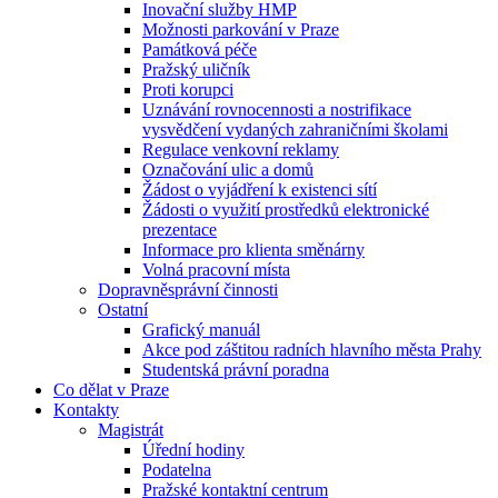
Inovační služby HMP
Možnosti parkování v Praze
Památková péče
Pražský uličník
Proti korupci
Uznávání rovnocennosti a nostrifikace
vysvědčení vydaných zahraničními školami
Regulace venkovní reklamy
Označování ulic a domů
Žádost o vyjádření k existenci sítí
Žádosti o využití prostředků elektronické
prezentace
Informace pro klienta směnárny
Volná pracovní místa
Dopravněsprávní činnosti
Ostatní
Grafický manuál
Akce pod záštitou radních hlavního města Prahy
Studentská právní poradna
Co dělat v Praze
Kontakty
Magistrát
Úřední hodiny
Podatelna
Pražské kontaktní centrum