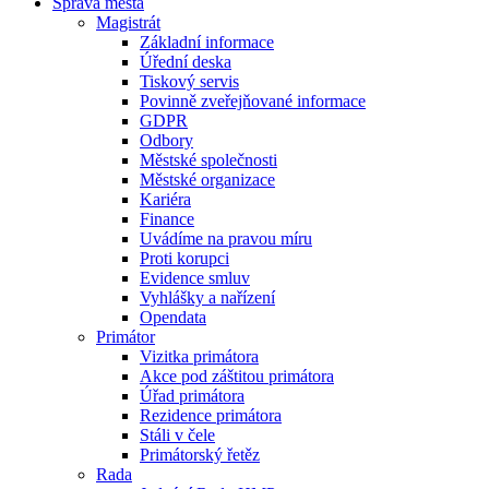
Správa města
Magistrát
Základní informace
Úřední deska
Tiskový servis
Povinně zveřejňované informace
GDPR
Odbory
Městské společnosti
Městské organizace
Kariéra
Finance
Uvádíme na pravou míru
Proti korupci
Evidence smluv
Vyhlášky a nařízení
Opendata
Primátor
Vizitka primátora
Akce pod záštitou primátora
Úřad primátora
Rezidence primátora
Stáli v čele
Primátorský řetěz
Rada