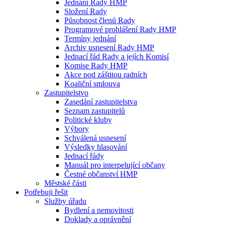
Jednání Rady HMP
Složení Rady
Působnost členů Rady
Programové prohlášení Rady HMP
Termíny jednání
Archiv usnesení Rady HMP
Jednací řád Rady a jejích Komisí
Komise Rady HMP
Akce pod záštitou radních
Koaliční smlouva
Zastupitelstvo
Zasedání zastupitelstva
Seznam zastupitelů
Politické kluby
Výbory
Schválená usnesení
Výsledky hlasování
Jednací řády
Manuál pro interpelující občany
Čestné občanství HMP
Městské části
Potřebuji řešit
Služby úřadu
Bydlení a nemovitosti
Doklady a oprávnění