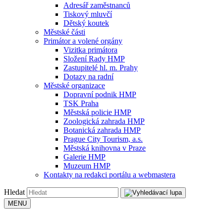
Adresář zaměstnanců
Tiskový mluvčí
Dětský koutek
Městské části
Primátor a volené orgány
Vizitka primátora
Složení Rady HMP
Zastupitelé hl. m. Prahy
Dotazy na radní
Městské organizace
Dopravní podnik HMP
TSK Praha
Městská policie HMP
Zoologická zahrada HMP
Botanická zahrada HMP
Prague City Tourism, a.s.
Městská knihovna v Praze
Galerie HMP
Muzeum HMP
Kontakty na redakci portálu a webmastera
Hledat
MENU