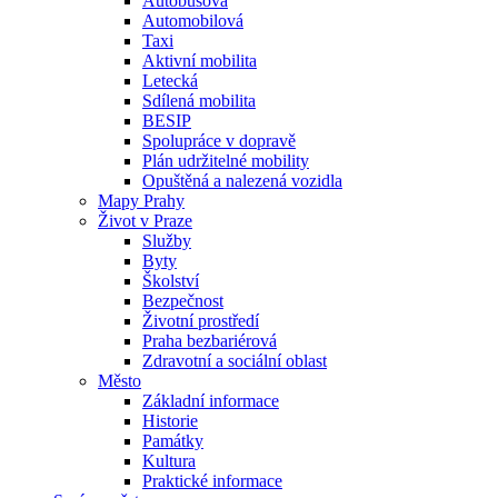
Autobusová
Automobilová
Taxi
Aktivní mobilita
Letecká
Sdílená mobilita
BESIP
Spolupráce v dopravě
Plán udržitelné mobility
Opuštěná a nalezená vozidla
Mapy Prahy
Život v Praze
Služby
Byty
Školství
Bezpečnost
Životní prostředí
Praha bezbariérová
Zdravotní a sociální oblast
Město
Základní informace
Historie
Památky
Kultura
Praktické informace