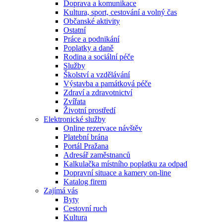
Doprava a komunikace
Kultura, sport, cestování a volný čas
Občanské aktivity
Ostatní
Práce a podnikání
Poplatky a daně
Rodina a sociální péče
Služby
Školství a vzdělávání
Výstavba a památková péče
Zdraví a zdravotnictví
Zvířata
Životní prostředí
Elektronické služby
Online rezervace návštěv
Platební brána
Portál Pražana
Adresář zaměstnanců
Kalkulačka místního poplatku za odpad
Dopravní situace a kamery on-line
Katalog firem
Zajímá vás
Byty
Cestovní ruch
Kultura