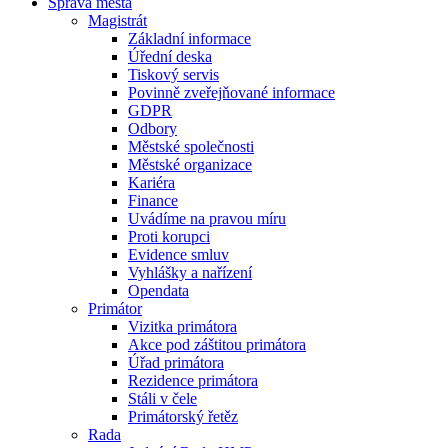
Správa města
Magistrát
Základní informace
Úřední deska
Tiskový servis
Povinně zveřejňované informace
GDPR
Odbory
Městské společnosti
Městské organizace
Kariéra
Finance
Uvádíme na pravou míru
Proti korupci
Evidence smluv
Vyhlášky a nařízení
Opendata
Primátor
Vizitka primátora
Akce pod záštitou primátora
Úřad primátora
Rezidence primátora
Stáli v čele
Primátorský řetěz
Rada