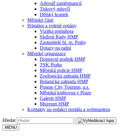
Adresář zaměstnanců
Tiskový mluvčí
Dětský koutek
Městské části
Primátor a volené orgány
Vizitka primátora
Složení Rady HMP
Zastupitelé hl. m. Prahy
Dotazy na radní
Městské organizace
Dopravní podnik HMP
TSK Praha
Městská policie HMP
Zoologická zahrada HMP
Botanická zahrada HMP
Prague City Tourism, a.s.
Městská knihovna v Praze
Galerie HMP
Muzeum HMP
Kontakty na redakci portálu a webmastera
Hledat
MENU