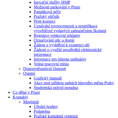
Inovační služby HMP
Možnosti parkování v Praze
Památková péče
Pražský uličník
Proti korupci
Uznávání rovnocennosti a nostrifikace
vysvědčení vydaných zahraničními školami
Regulace venkovní reklamy
Označování ulic a domů
Žádost o vyjádření k existenci sítí
Žádosti o využití prostředků elektronické
prezentace
Informace pro klienta směnárny
Volná pracovní místa
Dopravněsprávní činnosti
Ostatní
Grafický manuál
Akce pod záštitou radních hlavního města Prahy
Studentská právní poradna
Co dělat v Praze
Kontakty
Magistrát
Úřední hodiny
Podatelna
Pražské kontaktní centrum