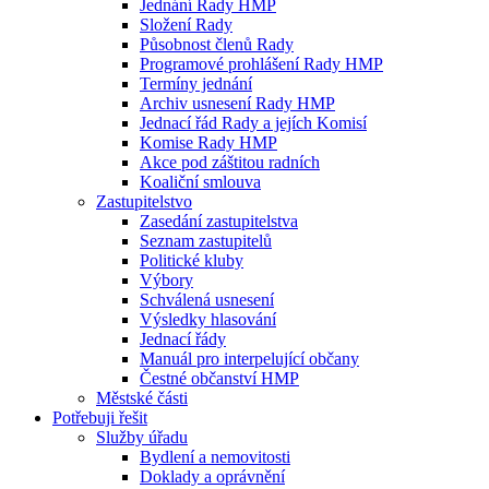
Jednání Rady HMP
Složení Rady
Působnost členů Rady
Programové prohlášení Rady HMP
Termíny jednání
Archiv usnesení Rady HMP
Jednací řád Rady a jejích Komisí
Komise Rady HMP
Akce pod záštitou radních
Koaliční smlouva
Zastupitelstvo
Zasedání zastupitelstva
Seznam zastupitelů
Politické kluby
Výbory
Schválená usnesení
Výsledky hlasování
Jednací řády
Manuál pro interpelující občany
Čestné občanství HMP
Městské části
Potřebuji řešit
Služby úřadu
Bydlení a nemovitosti
Doklady a oprávnění