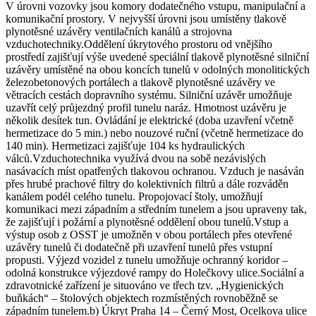
V úrovni vozovky jsou komory dodatečného vstupu, manipulační a
komunikační prostory. V nejvyšší úrovni jsou umístěny tlakově
plynotěsné uzávěry ventilačních kanálů a strojovna
vzduchotechniky.Oddělení úkrytového prostoru od vnějšího
prostředí zajišťují výše uvedené speciální tlakově plynotěsné silniční
uzávěry umístěné na obou koncích tunelů v odolných monolitických
železobetonových portálech a tlakově plynotěsné uzávěry ve
větracích cestách dopravního systému. Silniční uzávěr umožňuje
uzavřít celý průjezdný profil tunelu naráz. Hmotnost uzávěru je
několik desítek tun. Ovládání je elektrické (doba uzavření včetně
hermetizace do 5 min.) nebo nouzové ruční (včetně hermetizace do
140 min). Hermetizaci zajišťuje 104 ks hydraulických
válců.Vzduchotechnika využívá dvou na sobě nezávislých
nasávacích míst opatřených tlakovou ochranou. Vzduch je nasáván
přes hrubé prachové filtry do kolektivních filtrů a dále rozváděn
kanálem podél celého tunelu. Propojovací štoly, umožňují
komunikaci mezi západním a středním tunelem a jsou upraveny tak,
že zajišťují i požární a plynotěsné oddělení obou tunelů.Vstup a
výstup osob z OSST je umožněn v obou portálech přes otevřené
uzávěry tunelů či dodatečně při uzavření tunelů přes vstupní
propusti. Výjezd vozidel z tunelu umožňuje ochranný koridor –
odolná konstrukce výjezdové rampy do Holečkovy ulice.Sociální a
zdravotnické zařízení je situováno ve třech tzv. „Hygienických
buňkách“ – štolových objektech rozmístěných rovnoběžně se
západním tunelem.b) Úkryt Praha 14 – Černý Most, Ocelkova ulice