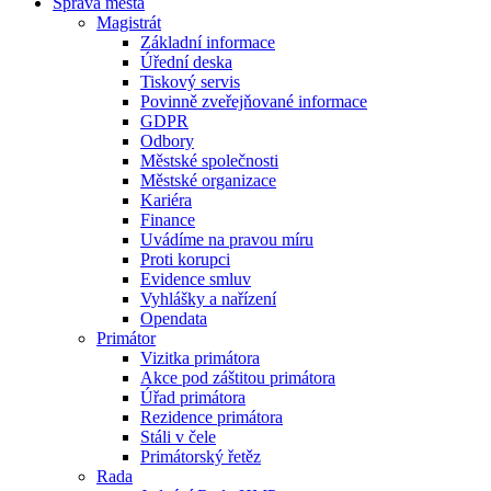
Správa města
Magistrát
Základní informace
Úřední deska
Tiskový servis
Povinně zveřejňované informace
GDPR
Odbory
Městské společnosti
Městské organizace
Kariéra
Finance
Uvádíme na pravou míru
Proti korupci
Evidence smluv
Vyhlášky a nařízení
Opendata
Primátor
Vizitka primátora
Akce pod záštitou primátora
Úřad primátora
Rezidence primátora
Stáli v čele
Primátorský řetěz
Rada