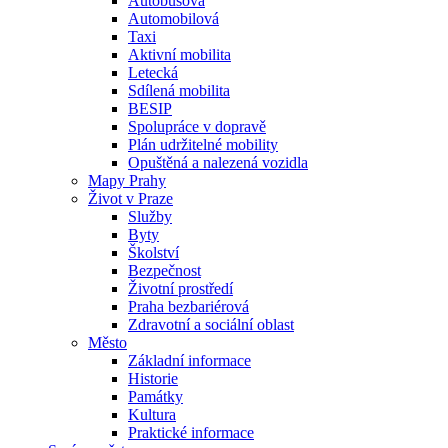
Autobusová
Automobilová
Taxi
Aktivní mobilita
Letecká
Sdílená mobilita
BESIP
Spolupráce v dopravě
Plán udržitelné mobility
Opuštěná a nalezená vozidla
Mapy Prahy
Život v Praze
Služby
Byty
Školství
Bezpečnost
Životní prostředí
Praha bezbariérová
Zdravotní a sociální oblast
Město
Základní informace
Historie
Památky
Kultura
Praktické informace