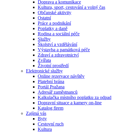
Doprava a komunikace
Kultura, sport, cestování a volný čas
Občanské aktivity
Ostatní
Práce a podnikání
Poplatky a daně
Rodina a sociální péče
Služby
Školství a vzdělávání
Výstavba a památková péče
Zdraví a zdravotnictví
Zvířata
Životní prostředí
Elektronické služby
Online rezervace návštěv
Platební brána
Portál Pražana
Adresář zaměstnanců
Kalkulačka místního poplatku za odpad
Dopravní situace a kamery on-line
Katalog firem
Zajímá vás
Byty
Cestovní ruch
Kultura