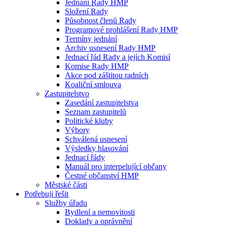
Jednání Rady HMP
Složení Rady
Působnost členů Rady
Programové prohlášení Rady HMP
Termíny jednání
Archiv usnesení Rady HMP
Jednací řád Rady a jejích Komisí
Komise Rady HMP
Akce pod záštitou radních
Koaliční smlouva
Zastupitelstvo
Zasedání zastupitelstva
Seznam zastupitelů
Politické kluby
Výbory
Schválená usnesení
Výsledky hlasování
Jednací řády
Manuál pro interpelující občany
Čestné občanství HMP
Městské části
Potřebuji řešit
Služby úřadu
Bydlení a nemovitosti
Doklady a oprávnění