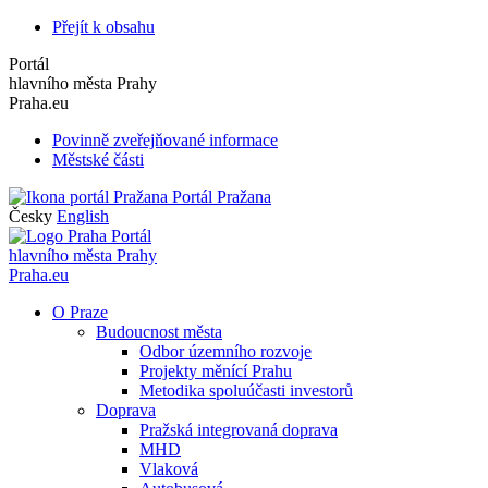
Přejít k obsahu
Portál
hlavního města Prahy
Praha.eu
Povinně zveřejňované informace
Městské části
Portál Pražana
Česky
English
Portál
hlavního města Prahy
Praha.eu
O Praze
Budoucnost města
Odbor územního rozvoje
Projekty měnící Prahu
Metodika spoluúčasti investorů
Doprava
Pražská integrovaná doprava
MHD
Vlaková