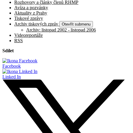
Rozhovory a články členů RHMP
Avíza a pozvánky
Aktuality z Prahy
Tiskové zprávy
Archiv tiskových zpráv
Otevřít submenu
Archiv: listopad 2002 - listopad 2006
Videoreportáže
RSS
Sdílet
Facebook
Linked In