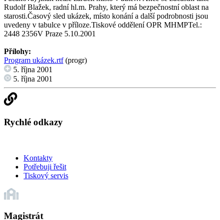
Rudolf Blažek, radní hl.m. Prahy, který má bezpečnostní oblast na
starosti.Časový sled ukázek, místo konání a další podrobnosti jsou
uvedeny v tabulce v příloze.Tiskové oddělení OPR MHMPTel.:
2448 2356V Praze 5.10.2001
Přílohy:
Program ukázek.rtf
(progr)
5. října 2001
5. října 2001
Rychlé odkazy
Kontakty
Potřebuji řešit
Tiskový servis
Magistrát