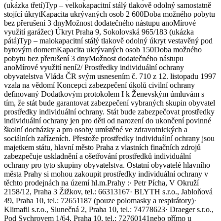
(ukázka třetí)Typ – velkokapacitní stálý tlakově odolný samostatně
stojící úkrytKapacita ukrývaných osob 2 600Doba možného pobytu
bez přerušení 3 dnyMožnost dodatečného nástupu anoMírové
využití garážec) Úkryt Praha 9, Sokolovská 965/183 (ukázka
pátá)Typ – malokapacitní stálý tlakově odolný úkryt vestavěný pod
bytovým domemKapacita ukrývaných osob 150Doba možného
pobytu bez přerušení 3 dnyMožnost dodatečného nástupu
anoMírové využití není2/ Prostředky individuální ochrany
obyvatelstva Vláda ČR svým usnesením č. 710 z 12. listopadu 1997
vzala na vědomí Koncepci zabezpečení úkolů civilní ochrany
definovaný Dodatkovým protokolem I k Ženevským úmluvám s
tím, že stát bude garantovat zabezpečení vybraných skupin obyvatel
prostředky individuální ochrany. Stát bude zabezpečovat prostředky
individuální ochrany jen pro děti od narození do ukončení povinné
školní docházky a pro osoby umístěné ve zdravotnických a
sociálních zařízeních. Přestože prostředky individuální ochrany jsou
majetkem státu, hlavní město Praha z vlastních finačních zdrojů
zabezpečuje uskladnění a ošetřování prostředků individuální
ochrany pro tyto skupiny obyvatelstva. Ostatní obyvatelé hlavního
města Prahy si mohou zakoupit prostředky individuální ochrany v
těchto prodejnách na území hl.m.Prahy :· Petr Pícha, V Okruží
2158/12, Praha 3 Žižkov, tel.: 66313167· BLYTH s.r.o., Jabloňová
49, Praha 10, tel.: 72651187 (pouze polomasky a respirátory)·
Klimafil s.r.o., Slunečná 2, Praha 10, tel.: 74778623· Draeger s.r.o.,
Pod Sychrovem 1/64, Praha 10, tel.: 72760141nebo přímo u