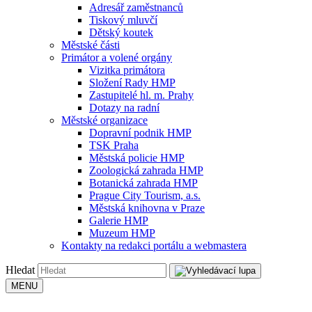
Adresář zaměstnanců
Tiskový mluvčí
Dětský koutek
Městské části
Primátor a volené orgány
Vizitka primátora
Složení Rady HMP
Zastupitelé hl. m. Prahy
Dotazy na radní
Městské organizace
Dopravní podnik HMP
TSK Praha
Městská policie HMP
Zoologická zahrada HMP
Botanická zahrada HMP
Prague City Tourism, a.s.
Městská knihovna v Praze
Galerie HMP
Muzeum HMP
Kontakty na redakci portálu a webmastera
Hledat
MENU