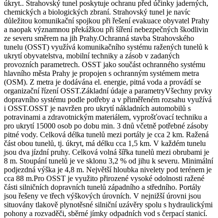
úkryt.. Strahovský tunel poskytuje ochranu před účinky jaderných,
chemických a biologických zbraní. Strahovský tunel je navíc
důležitou komunikační spojkou při řešení evakuace obyvatel Prahy
a naopak významnou překážkou při šíření nebezpečných škodlivin
ze severu směrem na jih Prahy.Ochranná stavba Strahovského
tunelu (OSST) využívá komunikačního systému ražených tunelů k
ukrytí obyvatelstva, mobilní techniky a zásob v zadaných
provozních parametrech. OSST jako součást ochranného systému
hlavního města Prahy je propojen s ochranným systémem metra
(OSM). Z metra je dodávána el. energie, pitná voda a provádí se
organizační řízení OSST.Základní údaje a parametryVšechny prvky
dopravního systému podle potřeby a v přiměřeném rozsahu využívá
i OSST.OSST je navržen pro ukrytí nákladních automobilů s
potravinami a zdravotnickým materiálem, vyprošťovací techniku a
pro ukrytí 15000 osob po dobu min. 3 dnů včetně potřebné zásoby
pitné vody. Celková délka tunelů mezi portály je cca 2 km. Ražená
část obou tunelů, tj. úkryt, má délku cca 1,5 km. V každém tunelu
jsou dva jízdní pruhy. Celková volná šířka tunelů mezi obrubami je
8 m. Stoupání tunelů je ve sklonu 3,2 % od jihu k severu. Minimální
podjezdná výška je 4,8 m. Největší hloubka nivelety pod terénem je
cca 88 m.Pro OSST je využito přirozené vysoké odolnosti ražené
části silničních dopravních tunelů západního a středního. Portály
jsou řešeny ve třech výškových úrovních. V nejnižší úrovni jsou
situovány tlakově plynotěsné silniční uzávěry spolu s hydraulickými
pohony a rozvaděči, sběrné jímky odpadních vod s čerpací stanicí.