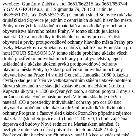
výrobce:· Gumárny Zubří a.s., tel.0651/662215 fax.0651/658744 ·
SIGMA GROUP a.s., ul.J.Sigmunda 79, 783 50 Lutín, tel.
068/5651331, fax. 068/5651339a) Centrální sklad Sojovice (ukázka
druhá)Sklad Sojovice je jedním z centrálních skladů hlavního města
Prahy určených k uskladnění materiálů a prostředků pro ochranu
obyvatelstva hlavního města Prahy. V tomto skladu je uložen
materiál CO a prostředky individuální ochrany pro cca 55 tisíc
obyvatel a prvky protipovodňové ochrany hlavního města Prahy pro
úseky Masarykovo a Smetanovo nábřeží, nábřeží na Františku a pro
hotel FOUR SEASON 3.V tomto skladu proběhne ukázka všech
druhů prostředků individuální ochrany pro obyvatelstvo, jejich
uskladnění a ukázka uložení prvků protipovodňové ochrany
hlavního města Prahy.b) Sklad prostředků individuální ochrany
obyvatelstva na Praze 14 v ulici Generála Janouška 1060 (ukázka
čtvrtá)Sklad je umístěn ve velkokapacitním stálém tlakově odolném
úkrytu situovaném ve stávající zástavbě pod mateřskou školkou.
Kapacita úkrytu je 1300 ukrývaných osob, s dobou pobytu 3 dny a s
možností dodatečného nástupu osob.V tomto skladu je uložen
materiál CO a prostředky individuální ochrany pro cca 60 tisíc
obyvatel a proběhne zde ukázka uložení prostředků individuální
ochrany.Program a časový sled ukázek Pozn.:Pro případné zájemce
ukázek 2-5(sklad Sojovice atd.) bude 11.10. v 9,15 hod. zajištěna
doprava od budovy Nové radnice na Mariánském náměstí. Je
nezbytně nutné svoji účast potvrdit na telefonu 2448 2356 (pí.
Pacáková) jinak nelze zaručit místo v autě!!! Akce se zúčastní také