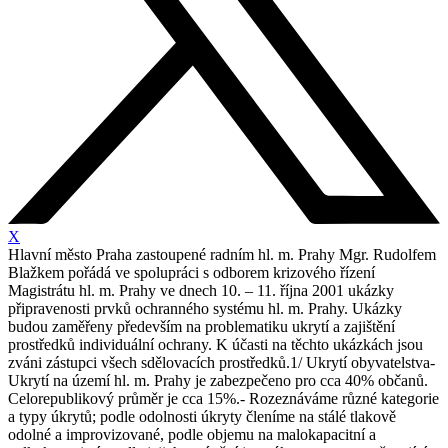
X
Hlavní město Praha zastoupené radním hl. m. Prahy Mgr. Rudolfem
Blažkem pořádá ve spolupráci s odborem krizového řízení
Magistrátu hl. m. Prahy ve dnech 10. – 11. října 2001 ukázky
připravenosti prvků ochranného systému hl. m. Prahy. Ukázky
budou zaměřeny především na problematiku ukrytí a zajištění
prostředků individuální ochrany. K účasti na těchto ukázkách jsou
zváni zástupci všech sdělovacích prostředků.1/ Ukrytí obyvatelstva-
Ukrytí na území hl. m. Prahy je zabezpečeno pro cca 40% občanů.
Celorepublikový průměr je cca 15%.- Rozeznáváme různé kategorie
a typy úkrytů; podle odolnosti úkryty členíme na stálé tlakově
odolné a improvizované, podle objemu na malokapacitní a