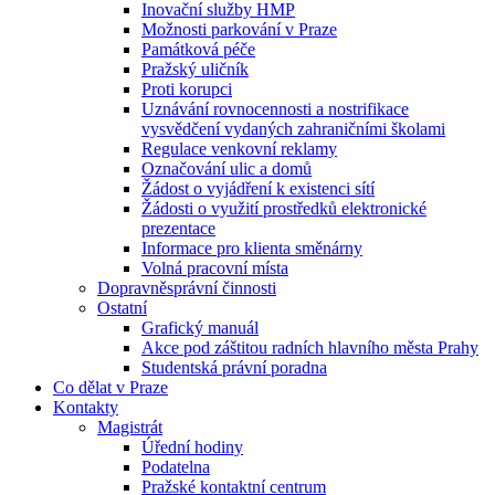
Inovační služby HMP
Možnosti parkování v Praze
Památková péče
Pražský uličník
Proti korupci
Uznávání rovnocennosti a nostrifikace
vysvědčení vydaných zahraničními školami
Regulace venkovní reklamy
Označování ulic a domů
Žádost o vyjádření k existenci sítí
Žádosti o využití prostředků elektronické
prezentace
Informace pro klienta směnárny
Volná pracovní místa
Dopravněsprávní činnosti
Ostatní
Grafický manuál
Akce pod záštitou radních hlavního města Prahy
Studentská právní poradna
Co dělat v Praze
Kontakty
Magistrát
Úřední hodiny
Podatelna
Pražské kontaktní centrum