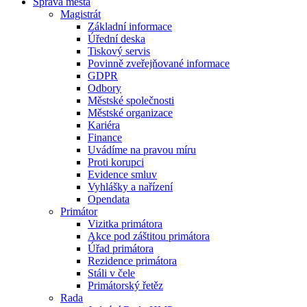
Správa města
Magistrát
Základní informace
Úřední deska
Tiskový servis
Povinně zveřejňované informace
GDPR
Odbory
Městské společnosti
Městské organizace
Kariéra
Finance
Uvádíme na pravou míru
Proti korupci
Evidence smluv
Vyhlášky a nařízení
Opendata
Primátor
Vizitka primátora
Akce pod záštitou primátora
Úřad primátora
Rezidence primátora
Stáli v čele
Primátorský řetěz
Rada