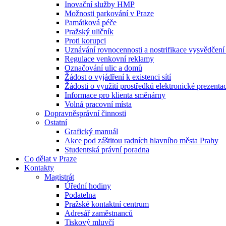
Inovační služby HMP
Možnosti parkování v Praze
Památková péče
Pražský uličník
Proti korupci
Uznávání rovnocennosti a nostrifikace vysvědčen
Regulace venkovní reklamy
Označování ulic a domů
Žádost o vyjádření k existenci sítí
Žádosti o využití prostředků elektronické prezenta
Informace pro klienta směnárny
Volná pracovní místa
Dopravněsprávní činnosti
Ostatní
Grafický manuál
Akce pod záštitou radních hlavního města Prahy
Studentská právní poradna
Co dělat v Praze
Kontakty
Magistrát
Úřední hodiny
Podatelna
Pražské kontaktní centrum
Adresář zaměstnanců
Tiskový mluvčí