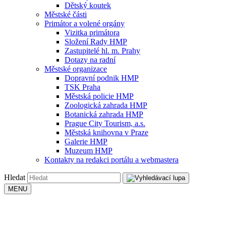
Dětský koutek
Městské části
Primátor a volené orgány
Vizitka primátora
Složení Rady HMP
Zastupitelé hl. m. Prahy
Dotazy na radní
Městské organizace
Dopravní podnik HMP
TSK Praha
Městská policie HMP
Zoologická zahrada HMP
Botanická zahrada HMP
Prague City Tourism, a.s.
Městská knihovna v Praze
Galerie HMP
Muzeum HMP
Kontakty na redakci portálu a webmastera
Hledat
MENU