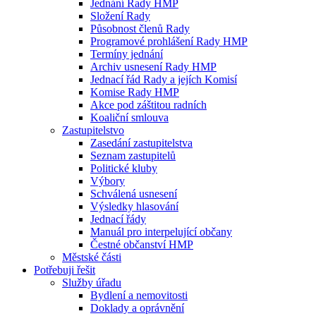
Jednání Rady HMP
Složení Rady
Působnost členů Rady
Programové prohlášení Rady HMP
Termíny jednání
Archiv usnesení Rady HMP
Jednací řád Rady a jejích Komisí
Komise Rady HMP
Akce pod záštitou radních
Koaliční smlouva
Zastupitelstvo
Zasedání zastupitelstva
Seznam zastupitelů
Politické kluby
Výbory
Schválená usnesení
Výsledky hlasování
Jednací řády
Manuál pro interpelující občany
Čestné občanství HMP
Městské části
Potřebuji řešit
Služby úřadu
Bydlení a nemovitosti
Doklady a oprávnění