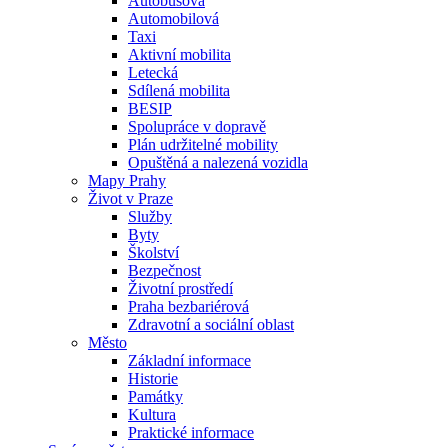
Autobusová
Automobilová
Taxi
Aktivní mobilita
Letecká
Sdílená mobilita
BESIP
Spolupráce v dopravě
Plán udržitelné mobility
Opuštěná a nalezená vozidla
Mapy Prahy
Život v Praze
Služby
Byty
Školství
Bezpečnost
Životní prostředí
Praha bezbariérová
Zdravotní a sociální oblast
Město
Základní informace
Historie
Památky
Kultura
Praktické informace