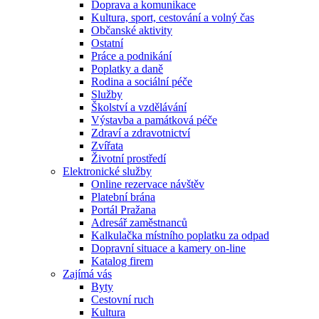
Doprava a komunikace
Kultura, sport, cestování a volný čas
Občanské aktivity
Ostatní
Práce a podnikání
Poplatky a daně
Rodina a sociální péče
Služby
Školství a vzdělávání
Výstavba a památková péče
Zdraví a zdravotnictví
Zvířata
Životní prostředí
Elektronické služby
Online rezervace návštěv
Platební brána
Portál Pražana
Adresář zaměstnanců
Kalkulačka místního poplatku za odpad
Dopravní situace a kamery on-line
Katalog firem
Zajímá vás
Byty
Cestovní ruch
Kultura