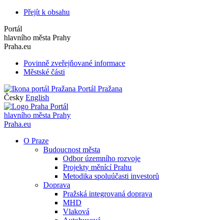
Přejít k obsahu
Portál
hlavního města Prahy
Praha.eu
Povinně zveřejňované informace
Městské části
Portál Pražana
Česky
English
Portál
hlavního města Prahy
Praha.eu
O Praze
Budoucnost města
Odbor územního rozvoje
Projekty měnící Prahu
Metodika spoluúčasti investorů
Doprava
Pražská integrovaná doprava
MHD
Vlaková