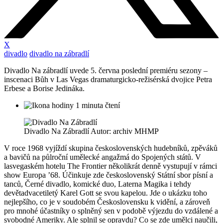
X
divadlo
divadlo na zábradlí
Divadlo Na zábradlí uvede 5. června poslední premiéru sezony –
inscenaci Bůh v Las Vegas dramaturgicko-režisérská dvojice Petra
Erbese a Borise Jedináka.
1 minuta čtení
Divadlo Na Zábradlí Autor: archiv MHMP
V roce 1968 vyjíždí skupina československých hudebníků, zpěváků
a bavičů na půlroční umělecké angažmá do Spojených států. V
lasvegaském hotelu The Frontier několikrát denně vystupují v rámci
show Europa ’68. Účinkuje zde československý Státní sbor písní a
tanců, Černé divadlo, komické duo, Laterna Magika i tehdy
devětadvacetiletý Karel Gott se svou kapelou. Jde o ukázku toho
nejlepšího, co je v soudobém Československu k vidění, a zároveň
pro mnohé účastníky o splněný sen v podobě výjezdu do vzdálené a
svobodné Ameriky. Ale splnil se opravdu? Co se zde umělci naučili,