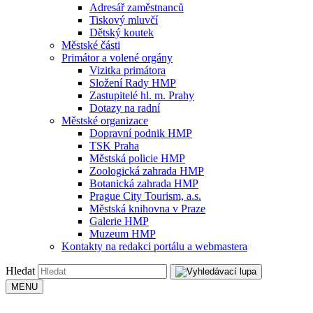
Adresář zaměstnanců
Tiskový mluvčí
Dětský koutek
Městské části
Primátor a volené orgány
Vizitka primátora
Složení Rady HMP
Zastupitelé hl. m. Prahy
Dotazy na radní
Městské organizace
Dopravní podnik HMP
TSK Praha
Městská policie HMP
Zoologická zahrada HMP
Botanická zahrada HMP
Prague City Tourism, a.s.
Městská knihovna v Praze
Galerie HMP
Muzeum HMP
Kontakty na redakci portálu a webmastera
Hledat
MENU