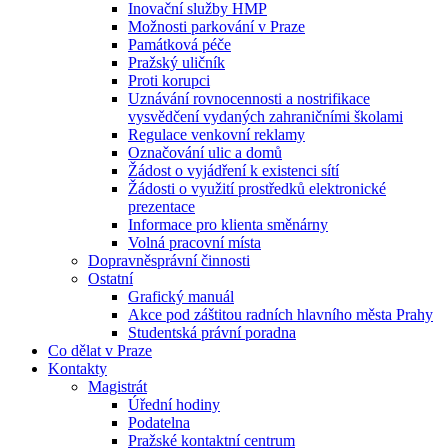
Inovační služby HMP
Možnosti parkování v Praze
Památková péče
Pražský uličník
Proti korupci
Uznávání rovnocennosti a nostrifikace
vysvědčení vydaných zahraničními školami
Regulace venkovní reklamy
Označování ulic a domů
Žádost o vyjádření k existenci sítí
Žádosti o využití prostředků elektronické
prezentace
Informace pro klienta směnárny
Volná pracovní místa
Dopravněsprávní činnosti
Ostatní
Grafický manuál
Akce pod záštitou radních hlavního města Prahy
Studentská právní poradna
Co dělat v Praze
Kontakty
Magistrát
Úřední hodiny
Podatelna
Pražské kontaktní centrum