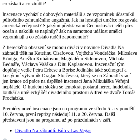
co získali a co ztratili?
Inscenace vychází z dobových materiálů a ze vzpomínek účastníků
půlročního zahraničního angažmá. Jak na hostující umělce reagovala
americká veřejnost? S jakými představami Čechoslováci letěli přes
oceán a nakolik se naplnily? Jak na samotnou událost umělci
vzpomínají a co zůstalo raději zapomenuto?
Z hereckého obsazení se mohou diváci v novince Divadla Na
zábradlí těšit na Kateřinu Císařovou, Vojtěcha Vondráčka, Miloslava
Königa, Anežku Kubátovou, Magdalénu Sidonovou, Michala
Bednáře, Václava Vašáka a Ditu Kaplanovou. Inscenační tým
doplňuje vedle Petra Erbese a Borise Jedináka také scénograf a
kostýmní výtvarník Dragan Stojčevski, který se na Zábradlí vrací
jen krátce od práce na úspěšné inscenaci Jana Mikuláška Veřejní
nepřátelé. O hudební složku se tentokrát postaral herec, hudebník,
loutkář a umělecký šéf divadelního prostoru Alfred ve dvoře Tomáš
Procházka.
Premiéry nové inscenace jsou na programu ve středu 5. a v pondělí
10. června, první reprízy následují 11. a 20. června. Další
představení jsou na programu až po prázdninách v září.
Divadlo Na zábradlí: Bůh v Las Vegas