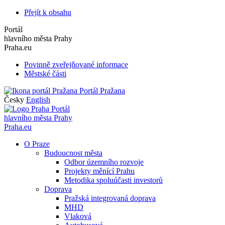
Přejít k obsahu
Portál
hlavního města Prahy
Praha.eu
Povinně zveřejňované informace
Městské části
Portál Pražana
Česky
English
Portál
hlavního města Prahy
Praha.eu
O Praze
Budoucnost města
Odbor územního rozvoje
Projekty měnící Prahu
Metodika spoluúčasti investorů
Doprava
Pražská integrovaná doprava
MHD
Vlaková