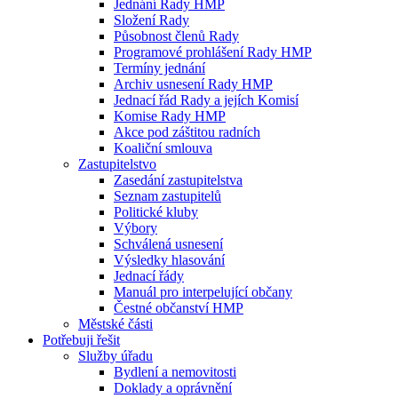
Jednání Rady HMP
Složení Rady
Působnost členů Rady
Programové prohlášení Rady HMP
Termíny jednání
Archiv usnesení Rady HMP
Jednací řád Rady a jejích Komisí
Komise Rady HMP
Akce pod záštitou radních
Koaliční smlouva
Zastupitelstvo
Zasedání zastupitelstva
Seznam zastupitelů
Politické kluby
Výbory
Schválená usnesení
Výsledky hlasování
Jednací řády
Manuál pro interpelující občany
Čestné občanství HMP
Městské části
Potřebuji řešit
Služby úřadu
Bydlení a nemovitosti
Doklady a oprávnění