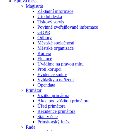
Správa města
Magistrát
Základní informace
Úřední deska
Tiskový servis
Povinně zveřejňované informace
GDPR
Odbory
Městské společnosti
Městské organizace
Kariéra
Finance
Uvádíme na pravou míru
Proti korupci
Evidence smluv
Vyhlášky a nařízení
Opendata
Primátor
Vizitka primátora
Akce pod záštitou primátora
Úřad primátora
Rezidence primátora
Stáli v čele
Primátorský řetěz
Rada