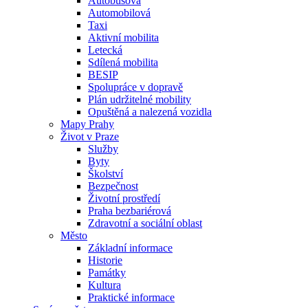
Autobusová
Automobilová
Taxi
Aktivní mobilita
Letecká
Sdílená mobilita
BESIP
Spolupráce v dopravě
Plán udržitelné mobility
Opuštěná a nalezená vozidla
Mapy Prahy
Život v Praze
Služby
Byty
Školství
Bezpečnost
Životní prostředí
Praha bezbariérová
Zdravotní a sociální oblast
Město
Základní informace
Historie
Památky
Kultura
Praktické informace