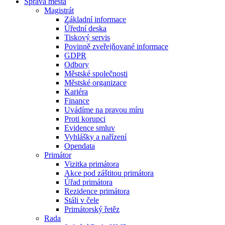
Správa města
Magistrát
Základní informace
Úřední deska
Tiskový servis
Povinně zveřejňované informace
GDPR
Odbory
Městské společnosti
Městské organizace
Kariéra
Finance
Uvádíme na pravou míru
Proti korupci
Evidence smluv
Vyhlášky a nařízení
Opendata
Primátor
Vizitka primátora
Akce pod záštitou primátora
Úřad primátora
Rezidence primátora
Stáli v čele
Primátorský řetěz
Rada