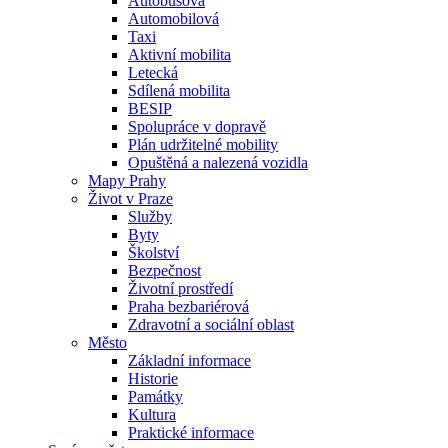
Autobusová
Automobilová
Taxi
Aktivní mobilita
Letecká
Sdílená mobilita
BESIP
Spolupráce v dopravě
Plán udržitelné mobility
Opuštěná a nalezená vozidla
Mapy Prahy
Život v Praze
Služby
Byty
Školství
Bezpečnost
Životní prostředí
Praha bezbariérová
Zdravotní a sociální oblast
Město
Základní informace
Historie
Památky
Kultura
Praktické informace