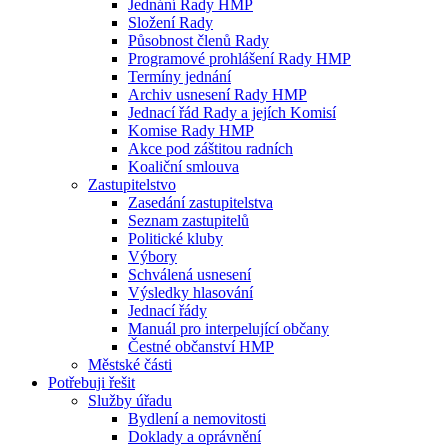
Jednání Rady HMP
Složení Rady
Působnost členů Rady
Programové prohlášení Rady HMP
Termíny jednání
Archiv usnesení Rady HMP
Jednací řád Rady a jejích Komisí
Komise Rady HMP
Akce pod záštitou radních
Koaliční smlouva
Zastupitelstvo
Zasedání zastupitelstva
Seznam zastupitelů
Politické kluby
Výbory
Schválená usnesení
Výsledky hlasování
Jednací řády
Manuál pro interpelující občany
Čestné občanství HMP
Městské části
Potřebuji řešit
Služby úřadu
Bydlení a nemovitosti
Doklady a oprávnění