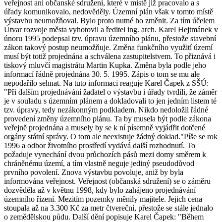
veřejnost ani občanské sdružení, které v místě již pracovalo a s
úřady komunikovalo, nedověděly. Územní plán však v tomto místě
výstavbu neumožňoval. Bylo proto nutné ho změnit. Za tím účelem
Útvar rozvoje města vyhotovil a ředitel ing. arch. Karel Hejtmánek v
únoru 1995 podepsal tzv. úpravu územního plánu, přestože stavební
zákon takový postup neumožňuje. Změna funkčního využití území
musí být totiž projednána a schválena zastupitelstvem. To přiznává i
tiskový mluvčí magistrátu Martin Kupka. Změna byla podle jeho
informací řádně projednána 30. 5. 1995. Zápis o tom se mu ale
nepodařilo sehnat. Na tuto informaci reaguje Karel Čapek z SŠÚ:
"Při dalším projednávání žadatel o výstavbu i úřady tvrdili, že záměr
je v souladu s územním plánem a dokladovali to jen jedním listem té
tzv. úpravy, tedy nezákonným podkladem. Nikdo nedoložil řádné
provedení změny územního plánu. Ta by musela být podle zákona
veřejně projednána a musely by se k ní písemně vyjádřit dotčené
orgány státní správy. O tom ale neexistuje žádný doklad."Píše se rok
1996 a odbor životního prostředí vydává další rozhodnutí. To
požaduje vynechání dvou průchozích pásů mezi domy směrem k
chráněnému území, a tím vlastně neguje jediný pseudodůvod
prvního povolení. Znova výstavbu povoluje, aniž by byla
informována veřejnost. Veřejnost (občanská sdružení) se o záměru
dozvěděla až v květnu 1998, kdy bylo zahájeno projednávání
územního řízení. Mezitím pozemky měnily majitele. Jejich cena
stoupala až na 3.300 Kč za metr čtvereční, přestože se stále jednalo
o zemědělskou půdu. Další dění popisuje Karel Čapek: "Během