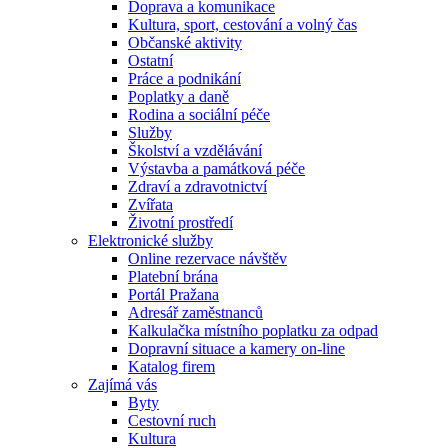
Doprava a komunikace
Kultura, sport, cestování a volný čas
Občanské aktivity
Ostatní
Práce a podnikání
Poplatky a daně
Rodina a sociální péče
Služby
Školství a vzdělávání
Výstavba a památková péče
Zdraví a zdravotnictví
Zvířata
Životní prostředí
Elektronické služby
Online rezervace návštěv
Platební brána
Portál Pražana
Adresář zaměstnanců
Kalkulačka místního poplatku za odpad
Dopravní situace a kamery on-line
Katalog firem
Zajímá vás
Byty
Cestovní ruch
Kultura