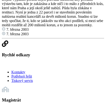
výstavbu tam, kde je zakázána a kde ničí i to málo z přírodních krás,
které nám Praha a její okolí ještě nabízí. Půda byla získána v
restituci. Nyní je jedna z 22 parcel i se stavebním povolením
nabízena realitní kanceláří za devět milionů korun. Snadno si lze
tedy spočítat, že ti, kdo se jakkoliv na této akci podíleli, si mezi sebe
mohli rozdělit až 200 milionů korun, a to jenom za pozemky.
7. března 2003
7. března 2003
Rychlé odkazy
Kontakty
Potřebuji řešit
Tiskový servis
Magistrát