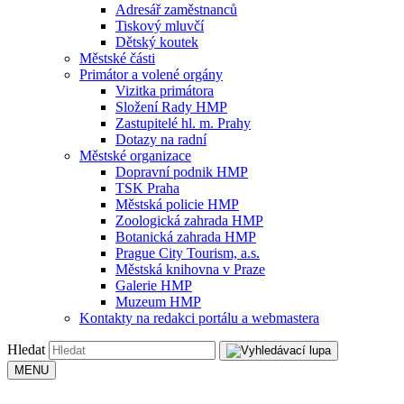
Adresář zaměstnanců
Tiskový mluvčí
Dětský koutek
Městské části
Primátor a volené orgány
Vizitka primátora
Složení Rady HMP
Zastupitelé hl. m. Prahy
Dotazy na radní
Městské organizace
Dopravní podnik HMP
TSK Praha
Městská policie HMP
Zoologická zahrada HMP
Botanická zahrada HMP
Prague City Tourism, a.s.
Městská knihovna v Praze
Galerie HMP
Muzeum HMP
Kontakty na redakci portálu a webmastera
Hledat
MENU