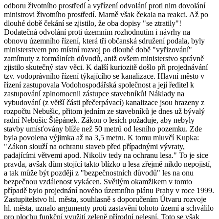
odboru životního prostředí a vyřízení odvolání proti nim dovolání
ministrovi životního prostředí. Marně však čekala na reakci. Až po
dlouhé době čekání se zjistilo, že oba dopisy "se ztratily"!
Dodatečná odvolání proti územním rozhodnutím i návrhy na
obnovu územního řízení, která tři občanská sdružení podala, byly
ministerstvem pro místní rozvoj po dlouhé době "vyřizování"
zamítnuty z formálních důvodů, aniž ovšem ministerstvo správně
zjistilo skutečný stav věci. K další kuriozitě došlo při projednávání
tzv. vodoprávního řízení týkajícího se kanalizace. Hlavní město v
řízení zastupovala Vodohospodářská společnost a její ředitel k
zastupování zplnomocnil zástupce stavebníků! Náklady na
vybudování (z větší části přečerpávací) kanalizace jsou hrazeny z
rozpočtu Nebušic, přitom jedním ze stavebníků je dnes už bývalý
radní Nebušic Štěpánek. Zákon o lesích požaduje, aby nebyly
stavby umísťovány blíže než 50 metrů od lesního pozemku. Zde
byla povolena výjimka až na 3,5 metru. K tomu mluvčí Kupka:
"Zákon slouží na ochranu staveb před případnými vývraty,
padajícími větvemi apod. Nikoliv tedy na ochranu lesa." To je sice
pravda, avšak dům stojící takto blízko u lesa zřejmě nikdo nepojistí,
a tak může být později z "bezpečnostních důvodů" les na onu
bezpečnou vzdálenost vykácen. Světlým okamžikem v tomto
případě bylo projednání nového územního plánu Prahy v roce 1999.
Zastupitelstvo hl. města, souhlasně s doporučením Útvaru rozvoje
hl. města, uznalo argumenty proti zastavění tohoto území a schválilo
pro plochu funkční využití zeleně přírodní nelesní. Toto se však