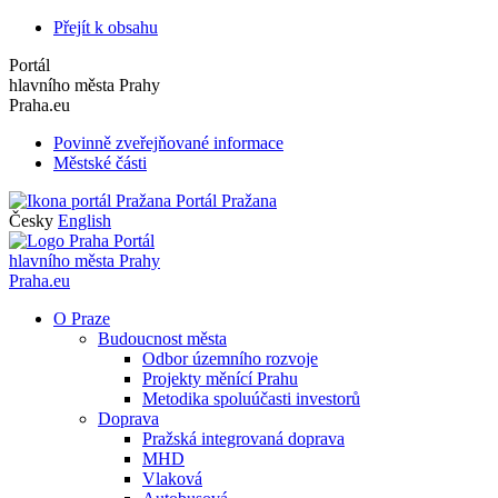
Přejít k obsahu
Portál
hlavního města Prahy
Praha.eu
Povinně zveřejňované informace
Městské části
Portál Pražana
Česky
English
Portál
hlavního města Prahy
Praha.eu
O Praze
Budoucnost města
Odbor územního rozvoje
Projekty měnící Prahu
Metodika spoluúčasti investorů
Doprava
Pražská integrovaná doprava
MHD
Vlaková