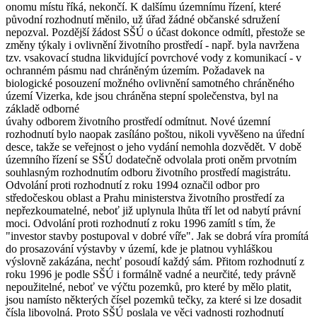
onomu místu říká, nekončí. K dalšímu územnímu řízení, které
původní rozhodnutí měnilo, už úřad žádné občanské sdružení
nepozval. Pozdější žádost SŠÚ o účast dokonce odmítl, přestože se
změny týkaly i ovlivnění životního prostředí - např. byla navržena
tzv. vsakovací studna likvidující povrchové vody z komunikací - v
ochranném pásmu nad chráněným územím. Požadavek na
biologické posouzení možného ovlivnění samotného chráněného
území Vizerka, kde jsou chráněna stepní společenstva, byl na
základě odborné
úvahy odborem životního prostředí odmítnut. Nové územní
rozhodnutí bylo naopak zasíláno poštou, nikoli vyvěšeno na úřední
desce, takže se veřejnost o jeho vydání nemohla dozvědět. V době
územního řízení se SŠÚ dodatečně odvolala proti oněm prvotním
souhlasným rozhodnutím odboru životního prostředí magistrátu.
Odvolání proti rozhodnutí z roku 1994 označil odbor pro
středočeskou oblast a Prahu ministerstva životního prostředí za
nepřezkoumatelné, neboť již uplynula lhůta tří let od nabytí právní
moci. Odvolání proti rozhodnutí z roku 1996 zamítl s tím, že
"investor stavby postupoval v dobré víře". Jak se dobrá víra promítá
do prosazování výstavby v území, kde je platnou vyhláškou
výslovně zakázána, nechť posoudí každý sám. Přitom rozhodnutí z
roku 1996 je podle SŠÚ i formálně vadné a neurčité, tedy právně
nepoužitelné, neboť ve výčtu pozemků, pro které by mělo platit,
jsou namísto některých čísel pozemků tečky, za které si lze dosadit
čísla libovolná. Proto SŠÚ poslala ve věci vadnosti rozhodnutí