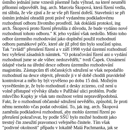
ústního jednání jsme vznesli písemně řadu výhrad, na které neuměli
přítomní odpovědět. Ing. arch. Marcela Škopová, která řízení vedla,
mi slíbila, že vše zjistí a že se vše při řízení dořeší. Stavebníci se při
ústním jednání ohradili proti právě vydanému podkladovému
rozhodnutí odboru životního prostředí. Jak dokládá protokol, ing
arch. Škopová proto řízení přerušila z důvodu, že bude vydáno nové
rozhodnutí tohoto odboru." K jeho vydání však nedošlo. Místo toho
odbor územního rozhodování jako doplnění použil rozhodnutí
odboru památkové péče, které ale již před tím bylo součástí spisu.
Tak "zvládl" přerušení řízení a v září 1998 vydal územní rozhodnutí
bez vyřešení zásadních námitek. "O pokračování řízení ani o vydání
rozhodnutí jsme se ale vůbec nedozvěděli," tvrdí Čapek. Oznámení
údajně visela na úřední desce odboru územního rozhodování
magistrátu. Zástupcům tří občanských sdružení se však nepodařilo
rozhodnutí na desce objevit, přestože ji v té době chodili pravidelně
kontrolovat a mělo by být vyvěšeno po dobu 15 dnů. Možným
vysvětlením je, že bylo rozhodnutí z desky zcizeno, což není u
volně přístupné vývěsky úřadu v Pařížské ulici problém. Podle
mluvčího Kupky je však tato možnost velmi nepravděpodobná.
Fakt, že o rozhodnutí občanské sdružení nevědělo, způsobil, že proti
němu nemohlo včas podat odvolání. To, jak ing. arch. Škopová
zaměnila podkladová rozhodnutí, aby mohlo územní řízení po
přerušení pokračovat, by podle SŠÚ bylo možné hodnotit jako
trestný čin zneužití pravomoci veřejného činitele. Tím však
"podivné okolnosti" případu v lokalitě Malá Pachmanka, jak se