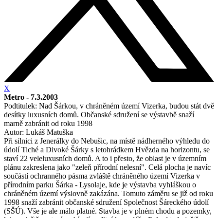
X
Metro - 7.3.2003
Podtitulek: Nad Šárkou, v chráněném území Vizerka, budou stát dvě
desítky luxusních domů. Občanské sdružení se výstavbě snaží
marně zabránit od roku 1998
Autor: Lukáš Matuška
Při silnici z Jenerálky do Nebušic, na místě nádherného výhledu do
údolí Tiché a Divoké Šárky s letohrádkem Hvězda na horizontu, se
staví 22 veleluxusních domů. A to i přesto, že oblast je v územním
plánu zakreslena jako "zeleň přírodní nelesní". Celá plocha je navíc
součástí ochranného pásma zvláště chráněného území Vizerka v
přírodním parku Šárka - Lysolaje, kde je výstavba vyhláškou o
chráněném území výslovně zakázána. Tomuto záměru se již od roku
1998 snaží zabránit občanské sdružení Společnost Šáreckého údolí
(SŠÚ). Vše je ale málo platné. Stavba je v plném chodu a pozemky,