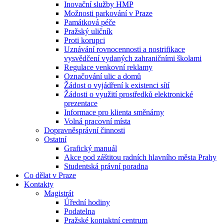
Inovační služby HMP
Možnosti parkování v Praze
Památková péče
Pražský uličník
Proti korupci
Uznávání rovnocennosti a nostrifikace
vysvědčení vydaných zahraničními školami
Regulace venkovní reklamy
Označování ulic a domů
Žádost o vyjádření k existenci sítí
Žádosti o využití prostředků elektronické
prezentace
Informace pro klienta směnárny
Volná pracovní místa
Dopravněsprávní činnosti
Ostatní
Grafický manuál
Akce pod záštitou radních hlavního města Prahy
Studentská právní poradna
Co dělat v Praze
Kontakty
Magistrát
Úřední hodiny
Podatelna
Pražské kontaktní centrum