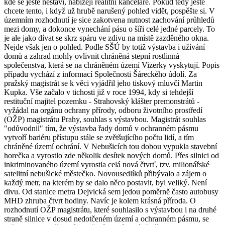
kde se ještě nestaví, nabízejí realitní kanceláře. Pokud tedy ještě
chcete tento, i když už hrubě narušený pohled vidět, pospěšte si. V
územním rozhodnutí je sice zakotvena nutnost zachování průhledů
mezi domy, a dokonce vynechání pásu o šíři celé jedné parcely. To
je ale jako dívat se skrz spáru ve zdivu na místě zazděného okna.
Nejde však jen o pohled. Podle SŠÚ by totiž výstavba i užívání
domů a zahrad mohly ovlivnit chráněná stepní rostlinná
společenstva, která se na chráněném území Vizerky vyskytují. Popis
případu vychází z informací Společnosti Šáreckého údolí. Za
pražský magistrát se k věci vyjádřil jeho tiskový mluvčí Martin
Kupka. Vše začalo v tichosti již v roce 1994, kdy si tehdejší
restituční majitel pozemku - Strahovský klášter premonstrátů -
vyžádal na orgánu ochrany přírody, odboru životního prostředí
(OŽP) magistrátu Prahy, souhlas s výstavbou. Magistrát souhlas
"odůvodnil" tím, že výstavba řady domů v ochranném pásmu
vytvoří bariéru přístupu stále se zvětšujícího počtu lidí, a tím
chráněné území ochrání. V Nebušicích tou dobou vypukla stavební
horečka a vyrostlo zde několik desítek nových domů. Přes silnici od
inkriminovaného území vyrostla celá nová čtvrť, tzv. milionářské
satelitní nebušické městečko. Novousedlíků přibývalo a zájem o
každý metr, na kterém by se dalo něco postavit, byl veliký. Není
divu. Od stanice metra Dejvická sem jedou poměrně často autobusy
MHD zhruba čtvrt hodiny. Navíc je kolem krásná příroda. O
rozhodnutí OŽP magistrátu, které souhlasilo s výstavbou i na druhé
straně silnice v dosud nedotčeném území a ochranném pásmu, se