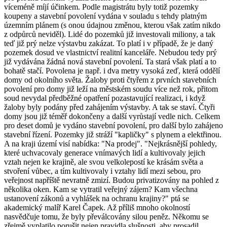
víceméně míjí účinkem. Podle magistrátu byly totiž pozemky
koupeny a stavební povolení vydána v souladu s tehdy platným
územním plánem (s onou údajnou změnou, kterou však zatím nikdo
z odpůrců neviděl). Lidé do pozemků již investovali miliony, a tak
teď již prý nelze výstavbu zakázat. To platí i v případě, že je daný
pozemek dosud ve vlastnictví realitní kanceláře. Nebudou tedy prý
již vydávána žádná nová stavební povolení. Ta stará však platí a to
bohatě stačí. Povolena je např. i dva metry vysoká zeď, která oddělí
domy od okolního světa. Žaloby proti čtyřem z prvních stavebních
povolení pro domy již leží na městském soudu více než rok, přitom
soud nevydal předběžné opatření pozastavující realizaci, i když
žaloby byly podány před zahájením výstavby. A tak se staví. Čtyři
domy jsou již téměř dokončeny a další vyrůstají vedle nich. Celkem
pro deset domů je vydáno stavební povolení, pro další bylo zahájeno
stavební řízení. Pozemky již stráží "kapličky" s plynem a elektřinou.
A na kraji území visí nabídka: "Na prodej". "Nejkrásnější pohledy,
které uchvacovaly generace vnímavých lidí a kultivovaly jejich
vztah nejen ke krajině, ale svou velkolepostí ke krásám světa a
stvoření vůbec, a tím kultivovaly i vztahy lidí mezi sebou, pro
veřejnost napříště nevratně zmizí. Budou privatizovány na pohled z
několika oken. Kam se vytratil veřejný zájem? Kam všechna
ustanovení zákonů a vyhlášek na ochranu krajiny?" ptá se
akademický malíř Karel Čapek. Až příliš mnoho okolností
nasvědčuje tomu, že byly převálcovány silou peněz. Někomu se
zřejmě vyplatilo porušit nejen pravidla slušnosti, aby prosadil