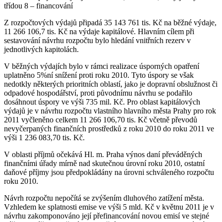
třídou 8 – financování
Z rozpočtových výdajů připadá 35 143 761 tis. Kč na běžné výdaje,
11 266 106,7 tis. Kč na výdaje kapitálové. Hlavním cílem při
sestavování návrhu rozpočtu bylo hledání vnitřních rezerv v
jednotlivých kapitolách.
V běžných výdajích bylo v rámci realizace úsporných opatření
uplatněno 5%ní snížení proti roku 2010. Tyto úspory se však
nedotkly některých prioritních oblastí, jako je dopravní obslužnost či
odpadové hospodářství, proti původnímu návrhu se podařilo
dosáhnout úspory ve výši 735 mil. Kč. Pro oblast kapitálových
výdajů je v návrhu rozpočtu vlastního hlavního města Prahy pro rok
2011 vyčleněno celkem 11 266 106,70 tis. Kč včetně převodů
nevyčerpaných finančních prostředků z roku 2010 do roku 2011 ve
výši 1 236 083,70 tis. Kč.
V oblasti příjmů očekává Hl. m. Praha výnos daní převáděných
finančními úřady mírně nad skutečnou úrovní roku 2010, ostatní
daňové příjmy jsou předpokládány na úrovni schváleného rozpočtu
roku 2010.
Návrh rozpočtu nepočítá se zvýšením dluhového zatížení města.
Vzhledem ke splatnosti emise ve výši 5 mld. Kč v květnu 2011 je v
návrhu zakomponováno její přefinancování novou emisí ve stejné