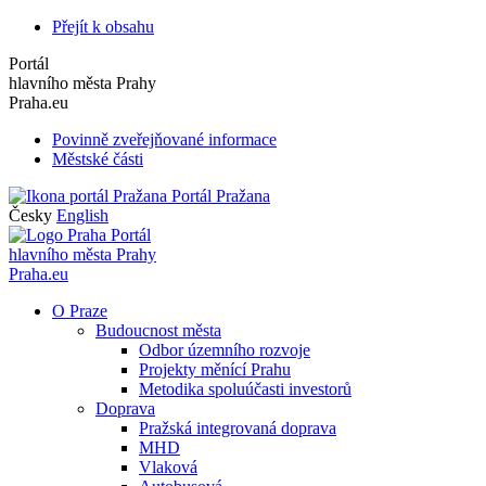
Přejít k obsahu
Portál
hlavního města Prahy
Praha.eu
Povinně zveřejňované informace
Městské části
Portál Pražana
Česky
English
Portál
hlavního města Prahy
Praha.eu
O Praze
Budoucnost města
Odbor územního rozvoje
Projekty měnící Prahu
Metodika spoluúčasti investorů
Doprava
Pražská integrovaná doprava
MHD
Vlaková