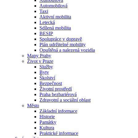
Autobusová
Automobilová
Taxi
Aktivní mobilita
Letecká
Sdílená mobilita
BESIP
Spolupráce v dopravě
Plán udržitelné mobility
Opuštěná a nalezená vozidla
Mapy Prahy
Život v Praze
Služby
Byty
Školství
Bezpečnost
Životní prostředí
Praha bezbariérová
Zdravotní a sociální oblast
Město
Základní informace
Historie
Památky
Kultura
Praktické informace