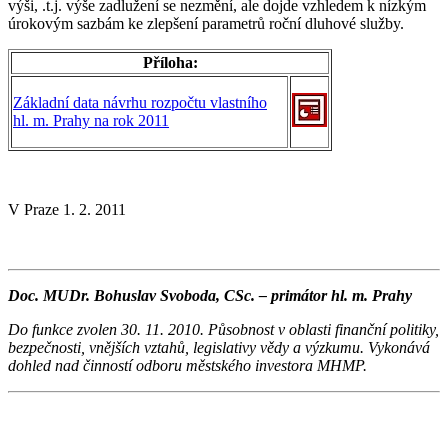
výši, .t.j. výše zadlužení se nezmění, ale dojde vzhledem k nízkým
úrokovým sazbám ke zlepšení parametrů roční dluhové služby.
Příloha:
Základní data návrhu rozpočtu vlastního
hl. m. Prahy na rok 2011
V Praze 1. 2. 2011
Doc. MUDr. Bohuslav Svoboda, CSc. – primátor hl. m. Prahy
Do funkce zvolen 30. 11. 2010. Působnost v oblasti finanční politiky,
bezpečnosti, vnějších vztahů, legislativy vědy a výzkumu. Vykonává
dohled nad činností odboru městského investora MHMP.