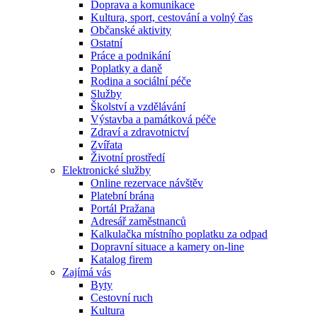
Doprava a komunikace
Kultura, sport, cestování a volný čas
Občanské aktivity
Ostatní
Práce a podnikání
Poplatky a daně
Rodina a sociální péče
Služby
Školství a vzdělávání
Výstavba a památková péče
Zdraví a zdravotnictví
Zvířata
Životní prostředí
Elektronické služby
Online rezervace návštěv
Platební brána
Portál Pražana
Adresář zaměstnanců
Kalkulačka místního poplatku za odpad
Dopravní situace a kamery on-line
Katalog firem
Zajímá vás
Byty
Cestovní ruch
Kultura