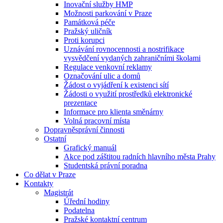
Inovační služby HMP
Možnosti parkování v Praze
Památková péče
Pražský uličník
Proti korupci
Uznávání rovnocennosti a nostrifikace
vysvědčení vydaných zahraničními školami
Regulace venkovní reklamy
Označování ulic a domů
Žádost o vyjádření k existenci sítí
Žádosti o využití prostředků elektronické
prezentace
Informace pro klienta směnárny
Volná pracovní místa
Dopravněsprávní činnosti
Ostatní
Grafický manuál
Akce pod záštitou radních hlavního města Prahy
Studentská právní poradna
Co dělat v Praze
Kontakty
Magistrát
Úřední hodiny
Podatelna
Pražské kontaktní centrum