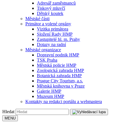
Adresář zaměstnanců
Tiskový mluvčí
Dětský koutek
Městské části
Primátor a volené orgány
Vizitka primátora
Složení Rady HMP
Zastupitelé hl. m. Prahy
Dotazy na radní
Městské organizace
Dopravní podnik HMP
TSK Praha
Městská policie HMP
Zoologická zahrada HMP
Botanická zahrada HMP
Prague City Tourism, a.s.
Městská knihovna v Praze
Galerie HMP
Muzeum HMP
Kontakty na redakci portálu a webmastera
Hledat
MENU