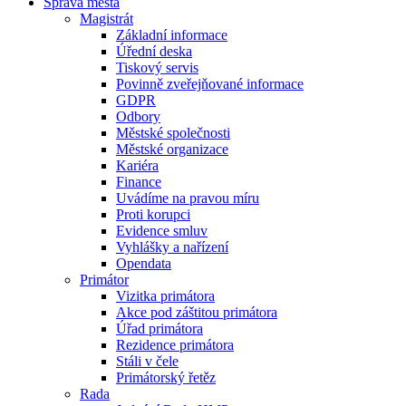
Správa města
Magistrát
Základní informace
Úřední deska
Tiskový servis
Povinně zveřejňované informace
GDPR
Odbory
Městské společnosti
Městské organizace
Kariéra
Finance
Uvádíme na pravou míru
Proti korupci
Evidence smluv
Vyhlášky a nařízení
Opendata
Primátor
Vizitka primátora
Akce pod záštitou primátora
Úřad primátora
Rezidence primátora
Stáli v čele
Primátorský řetěz
Rada