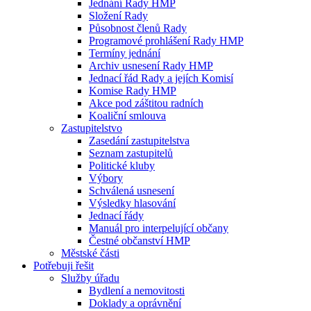
Jednání Rady HMP
Složení Rady
Působnost členů Rady
Programové prohlášení Rady HMP
Termíny jednání
Archiv usnesení Rady HMP
Jednací řád Rady a jejích Komisí
Komise Rady HMP
Akce pod záštitou radních
Koaliční smlouva
Zastupitelstvo
Zasedání zastupitelstva
Seznam zastupitelů
Politické kluby
Výbory
Schválená usnesení
Výsledky hlasování
Jednací řády
Manuál pro interpelující občany
Čestné občanství HMP
Městské části
Potřebuji řešit
Služby úřadu
Bydlení a nemovitosti
Doklady a oprávnění