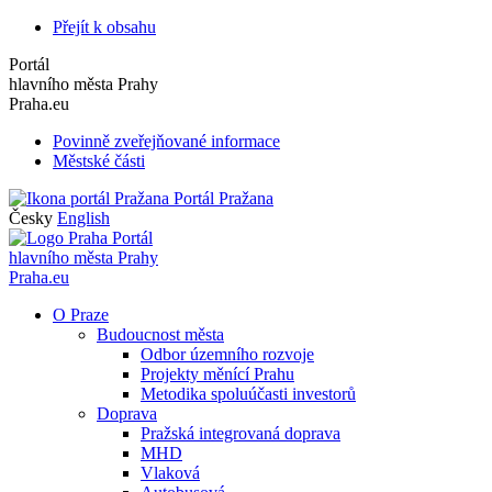
Přejít k obsahu
Portál
hlavního města Prahy
Praha.eu
Povinně zveřejňované informace
Městské části
Portál Pražana
Česky
English
Portál
hlavního města Prahy
Praha.eu
O Praze
Budoucnost města
Odbor územního rozvoje
Projekty měnící Prahu
Metodika spoluúčasti investorů
Doprava
Pražská integrovaná doprava
MHD
Vlaková