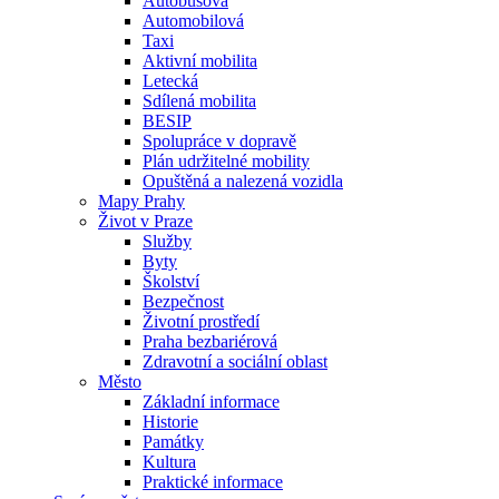
Autobusová
Automobilová
Taxi
Aktivní mobilita
Letecká
Sdílená mobilita
BESIP
Spolupráce v dopravě
Plán udržitelné mobility
Opuštěná a nalezená vozidla
Mapy Prahy
Život v Praze
Služby
Byty
Školství
Bezpečnost
Životní prostředí
Praha bezbariérová
Zdravotní a sociální oblast
Město
Základní informace
Historie
Památky
Kultura
Praktické informace