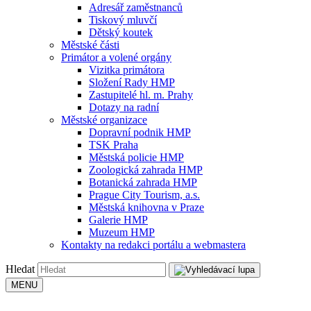
Adresář zaměstnanců
Tiskový mluvčí
Dětský koutek
Městské části
Primátor a volené orgány
Vizitka primátora
Složení Rady HMP
Zastupitelé hl. m. Prahy
Dotazy na radní
Městské organizace
Dopravní podnik HMP
TSK Praha
Městská policie HMP
Zoologická zahrada HMP
Botanická zahrada HMP
Prague City Tourism, a.s.
Městská knihovna v Praze
Galerie HMP
Muzeum HMP
Kontakty na redakci portálu a webmastera
Hledat
MENU