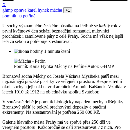
X
ghmp
oprava
karel hynek mácha
+1
pomník na petříně
U sochy významného českého básníka na Petříně se každý rok v
první květnový den schází beznadějní romantici, milovníci
procházek i zamilované páry z celé Prahy. Socha má však nejlepší
léta za sebou a potřebuje zrestaurovat.
1 minuta čtení
Pomník Karla Hynka Máchy na Petříně Autor: GHMP
Bronzová socha Máchy od Josefa Václava Myslbeka patří mezi
nejznámější pražské plastiky ve veřejném prostoru. Bezprostřední
okolí sochy a její sokl navrhl architekt Antonín Balšánek. Vznikla v
letech 1910 až 1912 na objednávku spolku Svatobor.
V současné době je pomník biologicky napaden mechy a lišejníky.
Bronzový plášť je pokryl prachovými depozity a ptačími
exkrementy. Na zrestaurování je potřeba 250 000 Kč.
Galerie hlavního města Prahy má ve správě přes 250 děl ve
veřejném prostoru. Každoročně se daří zrestaurovat 7 z nich. Pro