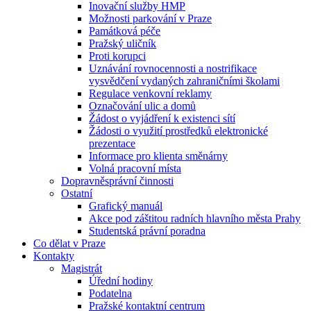
Inovační služby HMP
Možnosti parkování v Praze
Památková péče
Pražský uličník
Proti korupci
Uznávání rovnocennosti a nostrifikace
vysvědčení vydaných zahraničními školami
Regulace venkovní reklamy
Označování ulic a domů
Žádost o vyjádření k existenci sítí
Žádosti o využití prostředků elektronické
prezentace
Informace pro klienta směnárny
Volná pracovní místa
Dopravněsprávní činnosti
Ostatní
Grafický manuál
Akce pod záštitou radních hlavního města Prahy
Studentská právní poradna
Co dělat v Praze
Kontakty
Magistrát
Úřední hodiny
Podatelna
Pražské kontaktní centrum