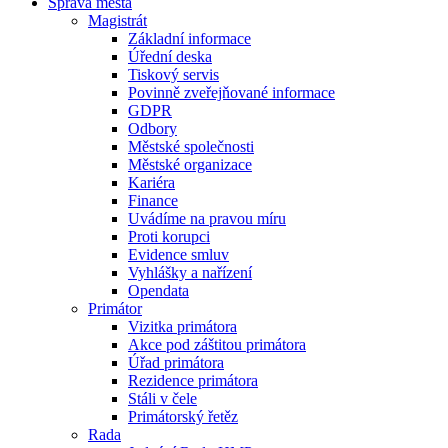
Správa města
Magistrát
Základní informace
Úřední deska
Tiskový servis
Povinně zveřejňované informace
GDPR
Odbory
Městské společnosti
Městské organizace
Kariéra
Finance
Uvádíme na pravou míru
Proti korupci
Evidence smluv
Vyhlášky a nařízení
Opendata
Primátor
Vizitka primátora
Akce pod záštitou primátora
Úřad primátora
Rezidence primátora
Stáli v čele
Primátorský řetěz
Rada