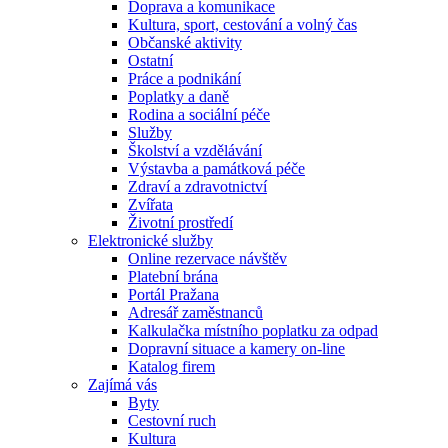
Doprava a komunikace
Kultura, sport, cestování a volný čas
Občanské aktivity
Ostatní
Práce a podnikání
Poplatky a daně
Rodina a sociální péče
Služby
Školství a vzdělávání
Výstavba a památková péče
Zdraví a zdravotnictví
Zvířata
Životní prostředí
Elektronické služby
Online rezervace návštěv
Platební brána
Portál Pražana
Adresář zaměstnanců
Kalkulačka místního poplatku za odpad
Dopravní situace a kamery on-line
Katalog firem
Zajímá vás
Byty
Cestovní ruch
Kultura