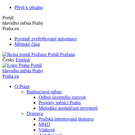
Přejít k obsahu
Portál
hlavního města Prahy
Praha.eu
Povinně zveřejňované informace
Městské části
Portál Pražana
Česky
English
Portál
hlavního města Prahy
Praha.eu
O Praze
Budoucnost města
Odbor územního rozvoje
Projekty měnící Prahu
Metodika spoluúčasti investorů
Doprava
Pražská integrovaná doprava
MHD
Vlaková