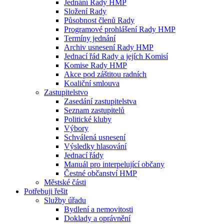
Jednání Rady HMP
Složení Rady
Působnost členů Rady
Programové prohlášení Rady HMP
Termíny jednání
Archiv usnesení Rady HMP
Jednací řád Rady a jejích Komisí
Komise Rady HMP
Akce pod záštitou radních
Koaliční smlouva
Zastupitelstvo
Zasedání zastupitelstva
Seznam zastupitelů
Politické kluby
Výbory
Schválená usnesení
Výsledky hlasování
Jednací řády
Manuál pro interpelující občany
Čestné občanství HMP
Městské části
Potřebuji řešit
Služby úřadu
Bydlení a nemovitosti
Doklady a oprávnění