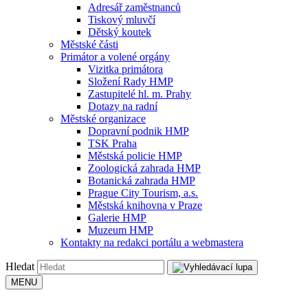
Adresář zaměstnanců
Tiskový mluvčí
Dětský koutek
Městské části
Primátor a volené orgány
Vizitka primátora
Složení Rady HMP
Zastupitelé hl. m. Prahy
Dotazy na radní
Městské organizace
Dopravní podnik HMP
TSK Praha
Městská policie HMP
Zoologická zahrada HMP
Botanická zahrada HMP
Prague City Tourism, a.s.
Městská knihovna v Praze
Galerie HMP
Muzeum HMP
Kontakty na redakci portálu a webmastera
Hledat
MENU