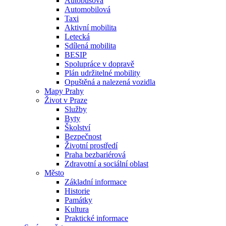
Autobusová
Automobilová
Taxi
Aktivní mobilita
Letecká
Sdílená mobilita
BESIP
Spolupráce v dopravě
Plán udržitelné mobility
Opuštěná a nalezená vozidla
Mapy Prahy
Život v Praze
Služby
Byty
Školství
Bezpečnost
Životní prostředí
Praha bezbariérová
Zdravotní a sociální oblast
Město
Základní informace
Historie
Památky
Kultura
Praktické informace