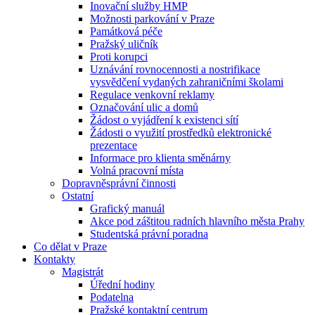
Inovační služby HMP
Možnosti parkování v Praze
Památková péče
Pražský uličník
Proti korupci
Uznávání rovnocennosti a nostrifikace
vysvědčení vydaných zahraničními školami
Regulace venkovní reklamy
Označování ulic a domů
Žádost o vyjádření k existenci sítí
Žádosti o využití prostředků elektronické
prezentace
Informace pro klienta směnárny
Volná pracovní místa
Dopravněsprávní činnosti
Ostatní
Grafický manuál
Akce pod záštitou radních hlavního města Prahy
Studentská právní poradna
Co dělat v Praze
Kontakty
Magistrát
Úřední hodiny
Podatelna
Pražské kontaktní centrum