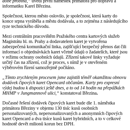
době probíhá,“
uvedl první náměstek primátora pro dopravu a
informatiku Karel Březina.
Společnost, kterou město oslovilo, je společnost, která karty do
konce srpna vyráběla a městu dodávala, a to zejména z následujícího
ryze technického důvodu.
Mezi centrálním pracovištěm Pražského centra kartových služeb
Magistrátu hl. m. Prahy a dodavatelem karet je vytvořena
zabezpečená komunikační linka, zajišťující bezpečný přenos dat čili
informací o objednávkách karet včetně údajů o žadatelích, které jsou
v režimu ochrany osobních údajů. Zřízení takové linky vyžaduje
určitý čas na zřízení, což je proces, s nímž je v otevřeném
výběrovém řízení samozřejmě počítáno.
„Tímto zrychleným procesem jsme zajistili téměř okamžitou obnovu
dodávek čipových karet Opencard občanům. Karty pro expresní
výdej budou k dispozici ještě dnes, a to od 14 hodin na přepážkách
MHMP v Jungmannově ulici,“
konstatoval Březina
.
Dočasné řešení dodávek čipových karet bude dle 1. náměstka
primátora Březiny v objemu 130 tisíc kusů osobních
personalizovaných, nepersonalizovaných a anonymních čipových
karet Opencard a dva tisíce kusů karet hybridních, a to v celkové
hodnotě devět milionů korun bez DPH.