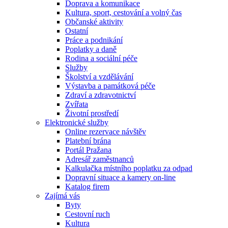
Doprava a komunikace
Kultura, sport, cestování a volný čas
Občanské aktivity
Ostatní
Práce a podnikání
Poplatky a daně
Rodina a sociální péče
Služby
Školství a vzdělávání
Výstavba a památková péče
Zdraví a zdravotnictví
Zvířata
Životní prostředí
Elektronické služby
Online rezervace návštěv
Platební brána
Portál Pražana
Adresář zaměstnanců
Kalkulačka místního poplatku za odpad
Dopravní situace a kamery on-line
Katalog firem
Zajímá vás
Byty
Cestovní ruch
Kultura