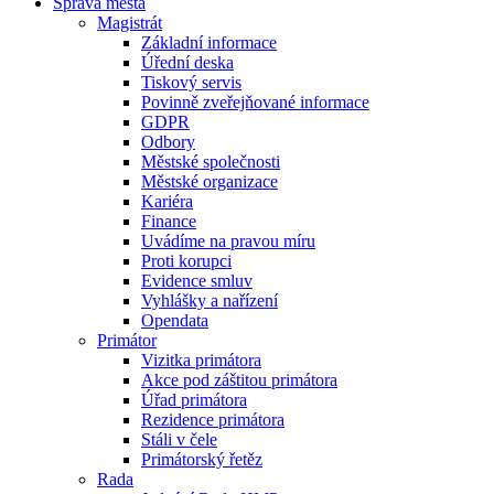
Správa města
Magistrát
Základní informace
Úřední deska
Tiskový servis
Povinně zveřejňované informace
GDPR
Odbory
Městské společnosti
Městské organizace
Kariéra
Finance
Uvádíme na pravou míru
Proti korupci
Evidence smluv
Vyhlášky a nařízení
Opendata
Primátor
Vizitka primátora
Akce pod záštitou primátora
Úřad primátora
Rezidence primátora
Stáli v čele
Primátorský řetěz
Rada