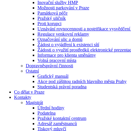
Inovační služby HMP
Možnosti parkování v Praze
Památková péče
Pražský uličník
Proti korupci
Uznávání rovnocennosti a nostrifikace vysvědčen
Regulace venkovní reklamy
Označování ulic a domů
Žádost o vyjádření k existenci sítí
Žádosti o využití prostředků elektronické prezenta
Informace pro klienta směnárny
Volná pracovní místa
Dopravněsprávní činnosti
Ostatní
Grafický manuál
Akce pod záštitou radních hlavního města Prahy
Studentská právní poradna
Co dělat v Praze
Kontakty
Magistrát
Úřední hodiny
Podatelna
Pražské kontaktní centrum
Adresář zaměstnanců
Tiskový mluvčí