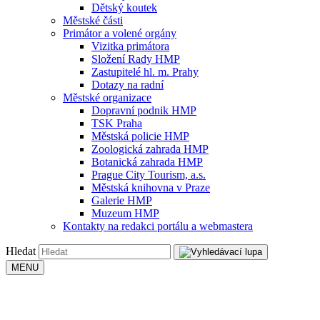
Dětský koutek
Městské části
Primátor a volené orgány
Vizitka primátora
Složení Rady HMP
Zastupitelé hl. m. Prahy
Dotazy na radní
Městské organizace
Dopravní podnik HMP
TSK Praha
Městská policie HMP
Zoologická zahrada HMP
Botanická zahrada HMP
Prague City Tourism, a.s.
Městská knihovna v Praze
Galerie HMP
Muzeum HMP
Kontakty na redakci portálu a webmastera
Hledat
MENU