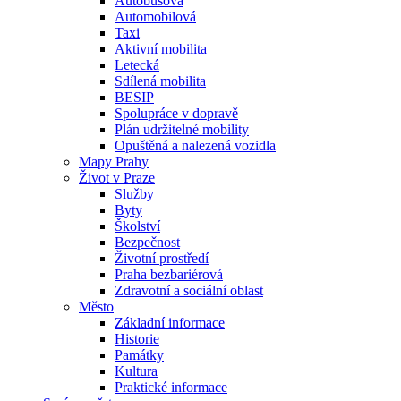
Autobusová
Automobilová
Taxi
Aktivní mobilita
Letecká
Sdílená mobilita
BESIP
Spolupráce v dopravě
Plán udržitelné mobility
Opuštěná a nalezená vozidla
Mapy Prahy
Život v Praze
Služby
Byty
Školství
Bezpečnost
Životní prostředí
Praha bezbariérová
Zdravotní a sociální oblast
Město
Základní informace
Historie
Památky
Kultura
Praktické informace