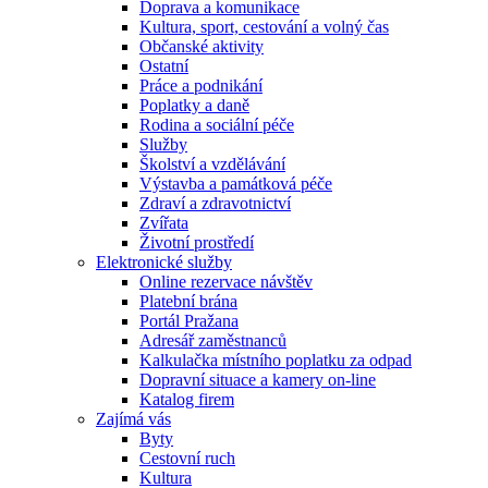
Doprava a komunikace
Kultura, sport, cestování a volný čas
Občanské aktivity
Ostatní
Práce a podnikání
Poplatky a daně
Rodina a sociální péče
Služby
Školství a vzdělávání
Výstavba a památková péče
Zdraví a zdravotnictví
Zvířata
Životní prostředí
Elektronické služby
Online rezervace návštěv
Platební brána
Portál Pražana
Adresář zaměstnanců
Kalkulačka místního poplatku za odpad
Dopravní situace a kamery on-line
Katalog firem
Zajímá vás
Byty
Cestovní ruch
Kultura