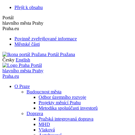
Přejít k obsahu
Portál
hlavního města Prahy
Praha.eu
Povinně zveřejňované informace
Městské části
Portál Pražana
Česky
English
Portál
hlavního města Prahy
Praha.eu
O Praze
Budoucnost města
Odbor územního rozvoje
Projekty měnící Prahu
Metodika spoluúčasti investorů
Doprava
Pražská integrovaná doprava
MHD
Vlaková