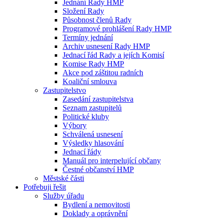
Jednání Rady HMP
Složení Rady
Působnost členů Rady
Programové prohlášení Rady HMP
Termíny jednání
Archiv usnesení Rady HMP
Jednací řád Rady a jejích Komisí
Komise Rady HMP
Akce pod záštitou radních
Koaliční smlouva
Zastupitelstvo
Zasedání zastupitelstva
Seznam zastupitelů
Politické kluby
Výbory
Schválená usnesení
Výsledky hlasování
Jednací řády
Manuál pro interpelující občany
Čestné občanství HMP
Městské části
Potřebuji řešit
Služby úřadu
Bydlení a nemovitosti
Doklady a oprávnění