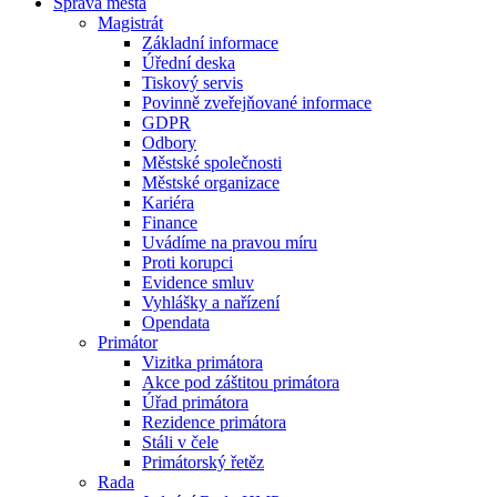
Správa města
Magistrát
Základní informace
Úřední deska
Tiskový servis
Povinně zveřejňované informace
GDPR
Odbory
Městské společnosti
Městské organizace
Kariéra
Finance
Uvádíme na pravou míru
Proti korupci
Evidence smluv
Vyhlášky a nařízení
Opendata
Primátor
Vizitka primátora
Akce pod záštitou primátora
Úřad primátora
Rezidence primátora
Stáli v čele
Primátorský řetěz
Rada