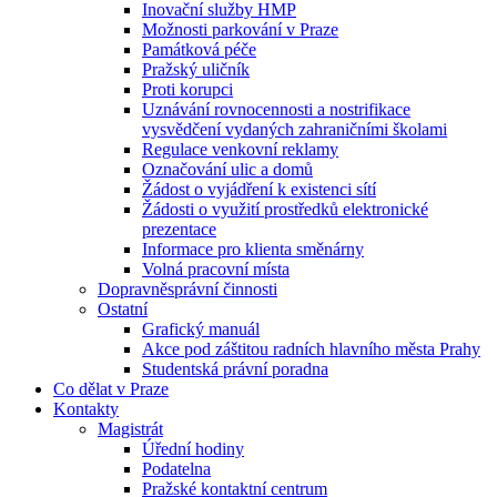
Inovační služby HMP
Možnosti parkování v Praze
Památková péče
Pražský uličník
Proti korupci
Uznávání rovnocennosti a nostrifikace
vysvědčení vydaných zahraničními školami
Regulace venkovní reklamy
Označování ulic a domů
Žádost o vyjádření k existenci sítí
Žádosti o využití prostředků elektronické
prezentace
Informace pro klienta směnárny
Volná pracovní místa
Dopravněsprávní činnosti
Ostatní
Grafický manuál
Akce pod záštitou radních hlavního města Prahy
Studentská právní poradna
Co dělat v Praze
Kontakty
Magistrát
Úřední hodiny
Podatelna
Pražské kontaktní centrum