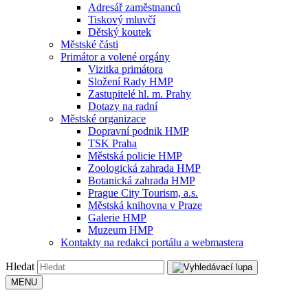
Adresář zaměstnanců
Tiskový mluvčí
Dětský koutek
Městské části
Primátor a volené orgány
Vizitka primátora
Složení Rady HMP
Zastupitelé hl. m. Prahy
Dotazy na radní
Městské organizace
Dopravní podnik HMP
TSK Praha
Městská policie HMP
Zoologická zahrada HMP
Botanická zahrada HMP
Prague City Tourism, a.s.
Městská knihovna v Praze
Galerie HMP
Muzeum HMP
Kontakty na redakci portálu a webmastera
Hledat
MENU