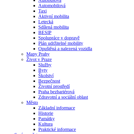
Autobusová
Automobilová
Taxi
Aktivní mobilita
Letecká
Sdílená mobilita
BESIP
Spolupráce v dopravě
Plán udržitelné mobility
Opuštěná a nalezená vozidla
Mapy Prahy
Život v Praze
Služby
Byty
Školství
Bezpečnost
Životní prostředí
Praha bezbariérová
Zdravotní a sociální oblast
Město
Základní informace
Historie
Památky
Kultura
Praktické informace