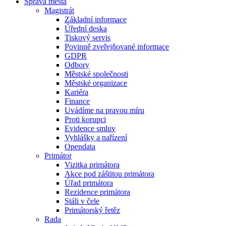
Správa města
Magistrát
Základní informace
Úřední deska
Tiskový servis
Povinně zveřejňované informace
GDPR
Odbory
Městské společnosti
Městské organizace
Kariéra
Finance
Uvádíme na pravou míru
Proti korupci
Evidence smluv
Vyhlášky a nařízení
Opendata
Primátor
Vizitka primátora
Akce pod záštitou primátora
Úřad primátora
Rezidence primátora
Stáli v čele
Primátorský řetěz
Rada