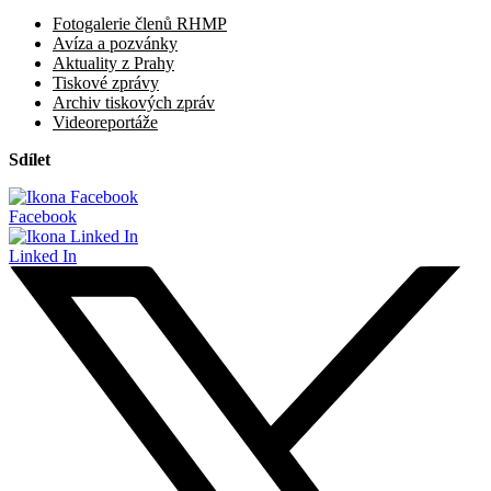
Fotogalerie členů RHMP
Avíza a pozvánky
Aktuality z Prahy
Tiskové zprávy
Archiv tiskových zpráv
Videoreportáže
Sdílet
Facebook
Linked In