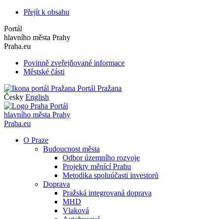
Přejít k obsahu
Portál
hlavního města Prahy
Praha.eu
Povinně zveřejňované informace
Městské části
Portál Pražana
Česky
English
Portál
hlavního města Prahy
Praha.eu
O Praze
Budoucnost města
Odbor územního rozvoje
Projekty měnící Prahu
Metodika spoluúčasti investorů
Doprava
Pražská integrovaná doprava
MHD
Vlaková