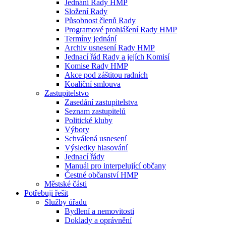
Jednání Rady HMP
Složení Rady
Působnost členů Rady
Programové prohlášení Rady HMP
Termíny jednání
Archiv usnesení Rady HMP
Jednací řád Rady a jejích Komisí
Komise Rady HMP
Akce pod záštitou radních
Koaliční smlouva
Zastupitelstvo
Zasedání zastupitelstva
Seznam zastupitelů
Politické kluby
Výbory
Schválená usnesení
Výsledky hlasování
Jednací řády
Manuál pro interpelující občany
Čestné občanství HMP
Městské části
Potřebuji řešit
Služby úřadu
Bydlení a nemovitosti
Doklady a oprávnění