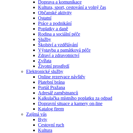
Doprava a komunikace
Kultura, sport, cestování a volný čas
Občanské aktivity
Ostatní
Práce a podnikání
Poplatky a daně
Rodina a sociální péče
Služby
Školství a vzdělávání
Výstavba a památková péče
Zdraví a zdravotnictví
Zvířata
Životní prostředí
Elektronické služby
Online rezervace návštěv
Platební brána
Portál Pražana
Adresář zaměstnanců
Kalkulačka místního poplatku za odpad
Dopravní situace a kamery on-line
Katalog firem
Zajímá vás
Byty
Cestovní ruch
Kultura