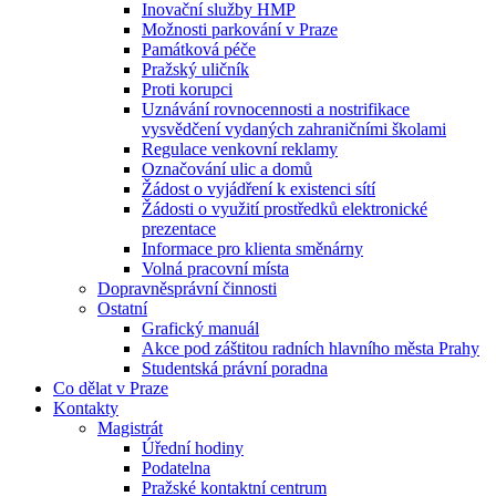
Inovační služby HMP
Možnosti parkování v Praze
Památková péče
Pražský uličník
Proti korupci
Uznávání rovnocennosti a nostrifikace
vysvědčení vydaných zahraničními školami
Regulace venkovní reklamy
Označování ulic a domů
Žádost o vyjádření k existenci sítí
Žádosti o využití prostředků elektronické
prezentace
Informace pro klienta směnárny
Volná pracovní místa
Dopravněsprávní činnosti
Ostatní
Grafický manuál
Akce pod záštitou radních hlavního města Prahy
Studentská právní poradna
Co dělat v Praze
Kontakty
Magistrát
Úřední hodiny
Podatelna
Pražské kontaktní centrum