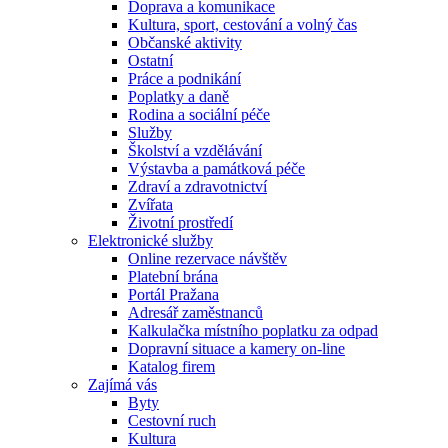
Doprava a komunikace
Kultura, sport, cestování a volný čas
Občanské aktivity
Ostatní
Práce a podnikání
Poplatky a daně
Rodina a sociální péče
Služby
Školství a vzdělávání
Výstavba a památková péče
Zdraví a zdravotnictví
Zvířata
Životní prostředí
Elektronické služby
Online rezervace návštěv
Platební brána
Portál Pražana
Adresář zaměstnanců
Kalkulačka místního poplatku za odpad
Dopravní situace a kamery on-line
Katalog firem
Zajímá vás
Byty
Cestovní ruch
Kultura