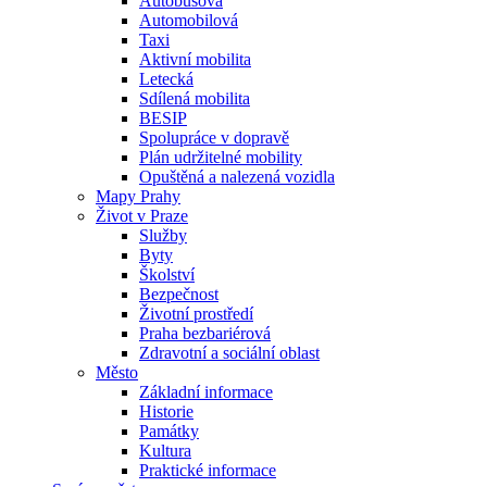
Autobusová
Automobilová
Taxi
Aktivní mobilita
Letecká
Sdílená mobilita
BESIP
Spolupráce v dopravě
Plán udržitelné mobility
Opuštěná a nalezená vozidla
Mapy Prahy
Život v Praze
Služby
Byty
Školství
Bezpečnost
Životní prostředí
Praha bezbariérová
Zdravotní a sociální oblast
Město
Základní informace
Historie
Památky
Kultura
Praktické informace