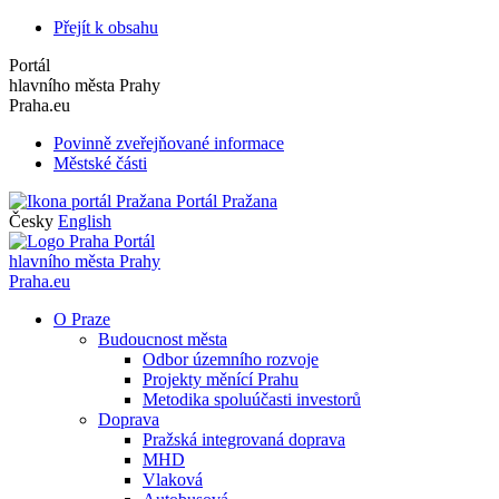
Přejít k obsahu
Portál
hlavního města Prahy
Praha.eu
Povinně zveřejňované informace
Městské části
Portál Pražana
Česky
English
Portál
hlavního města Prahy
Praha.eu
O Praze
Budoucnost města
Odbor územního rozvoje
Projekty měnící Prahu
Metodika spoluúčasti investorů
Doprava
Pražská integrovaná doprava
MHD
Vlaková