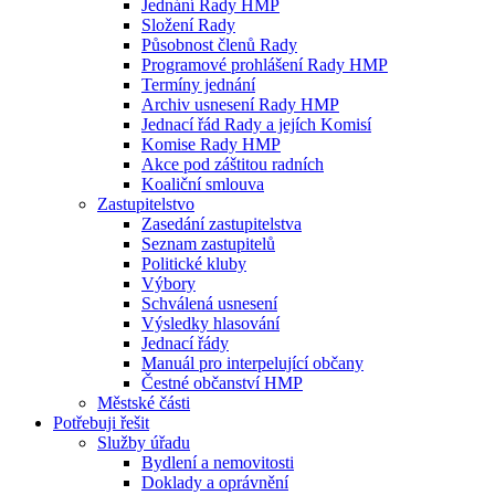
Jednání Rady HMP
Složení Rady
Působnost členů Rady
Programové prohlášení Rady HMP
Termíny jednání
Archiv usnesení Rady HMP
Jednací řád Rady a jejích Komisí
Komise Rady HMP
Akce pod záštitou radních
Koaliční smlouva
Zastupitelstvo
Zasedání zastupitelstva
Seznam zastupitelů
Politické kluby
Výbory
Schválená usnesení
Výsledky hlasování
Jednací řády
Manuál pro interpelující občany
Čestné občanství HMP
Městské části
Potřebuji řešit
Služby úřadu
Bydlení a nemovitosti
Doklady a oprávnění