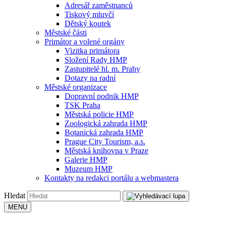
Adresář zaměstnanců
Tiskový mluvčí
Dětský koutek
Městské části
Primátor a volené orgány
Vizitka primátora
Složení Rady HMP
Zastupitelé hl. m. Prahy
Dotazy na radní
Městské organizace
Dopravní podnik HMP
TSK Praha
Městská policie HMP
Zoologická zahrada HMP
Botanická zahrada HMP
Prague City Tourism, a.s.
Městská knihovna v Praze
Galerie HMP
Muzeum HMP
Kontakty na redakci portálu a webmastera
Hledat
MENU