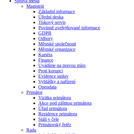
Správa města
Magistrát
Základní informace
Úřední deska
Tiskový servis
Povinně zveřejňované informace
GDPR
Odbory
Městské společnosti
Městské organizace
Kariéra
Finance
Uvádíme na pravou míru
Proti korupci
Evidence smluv
Vyhlášky a nařízení
Opendata
Primátor
Vizitka primátora
Akce pod záštitou primátora
Úřad primátora
Rezidence primátora
Stáli v čele
Primátorský řetěz
Rada