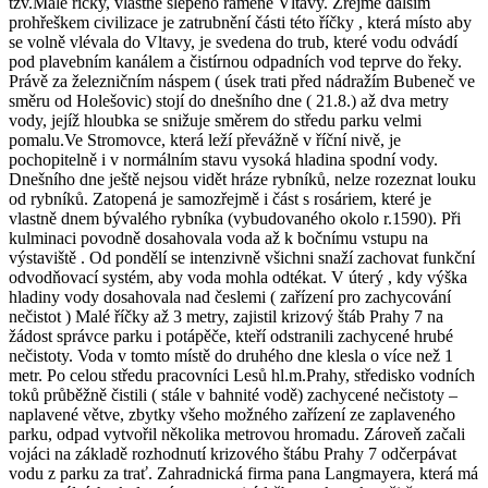
tzv.Malé říčky, vlastně slepého ramene Vltavy. Zřejmě dalším
prohřeškem civilizace je zatrubnění části této říčky , která místo aby
se volně vlévala do Vltavy, je svedena do trub, které vodu odvádí
pod plavebním kanálem a čistírnou odpadních vod teprve do řeky.
Právě za železničním náspem ( úsek trati před nádražím Bubeneč ve
směru od Holešovic) stojí do dnešního dne ( 21.8.) až dva metry
vody, jejíž hloubka se snižuje směrem do středu parku velmi
pomalu.Ve Stromovce, která leží převážně v říční nivě, je
pochopitelně i v normálním stavu vysoká hladina spodní vody.
Dnešního dne ještě nejsou vidět hráze rybníků, nelze rozeznat louku
od rybníků. Zatopená je samozřejmě i část s rosáriem, které je
vlastně dnem bývalého rybníka (vybudovaného okolo r.1590). Při
kulminaci povodně dosahovala voda až k bočnímu vstupu na
výstaviště . Od pondělí se intenzivně všichni snaží zachovat funkční
odvodňovací systém, aby voda mohla odtékat. V úterý , kdy výška
hladiny vody dosahovala nad česlemi ( zařízení pro zachycování
nečistot ) Malé říčky až 3 metry, zajistil krizový štáb Prahy 7 na
žádost správce parku i potápěče, kteří odstranili zachycené hrubé
nečistoty. Voda v tomto místě do druhého dne klesla o více než 1
metr. Po celou středu pracovníci Lesů hl.m.Prahy, středisko vodních
toků průběžně čistili ( stále v bahnité vodě) zachycené nečistoty –
naplavené větve, zbytky všeho možného zařízení ze zaplaveného
parku, odpad vytvořil několika metrovou hromadu. Zároveň začali
vojáci na základě rozhodnutí krizového štábu Prahy 7 odčerpávat
vodu z parku za trať. Zahradnická firma pana Langmayera, která má