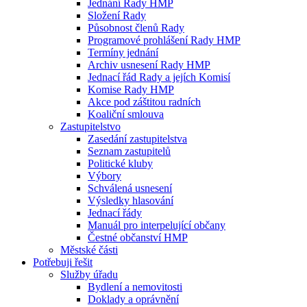
Jednání Rady HMP
Složení Rady
Působnost členů Rady
Programové prohlášení Rady HMP
Termíny jednání
Archiv usnesení Rady HMP
Jednací řád Rady a jejích Komisí
Komise Rady HMP
Akce pod záštitou radních
Koaliční smlouva
Zastupitelstvo
Zasedání zastupitelstva
Seznam zastupitelů
Politické kluby
Výbory
Schválená usnesení
Výsledky hlasování
Jednací řády
Manuál pro interpelující občany
Čestné občanství HMP
Městské části
Potřebuji řešit
Služby úřadu
Bydlení a nemovitosti
Doklady a oprávnění