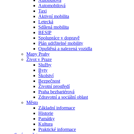
Autobusová
Automobilová
Taxi
Aktivní mobilita
Letecká
Sdílená mobilita
BESIP
Spolupráce v dopravě
Plán udržitelné mobility
Opuštěná a nalezená vozidla
Mapy Prahy
Život v Praze
Služby
Byty
Školství
Bezpečnost
Životní prostředí
Praha bezbariérová
Zdravotní a sociální oblast
Město
Základní informace
Historie
Památky
Kultura
Praktické informace