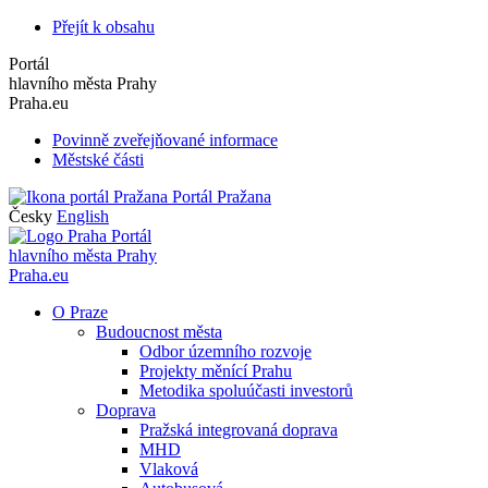
Přejít k obsahu
Portál
hlavního města Prahy
Praha.eu
Povinně zveřejňované informace
Městské části
Portál Pražana
Česky
English
Portál
hlavního města Prahy
Praha.eu
O Praze
Budoucnost města
Odbor územního rozvoje
Projekty měnící Prahu
Metodika spoluúčasti investorů
Doprava
Pražská integrovaná doprava
MHD
Vlaková