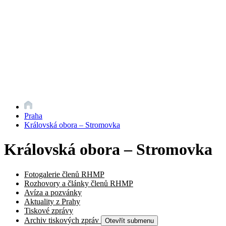
Praha
Královská obora – Stromovka
Královská obora – Stromovka
Fotogalerie členů RHMP
Rozhovory a články členů RHMP
Avíza a pozvánky
Aktuality z Prahy
Tiskové zprávy
Archiv tiskových zpráv
Otevřít submenu