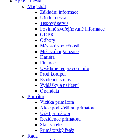
Správa města
Magistrát
Základní informace
Úřední deska
Tiskový servis
Povinně zveřejňované informace
GDPR
Odbory
Městské společnosti
Městské organizace
Kariéra
Finance
Uvádíme na pravou míru
Proti korupci
Evidence smluv
Vyhlášky a nařízení
Opendata
Primátor
Vizitka primátora
Akce pod záštitou primátora
Úřad primátora
Rezidence primátora
Stáli v čele
Primátorský řetěz
Rada