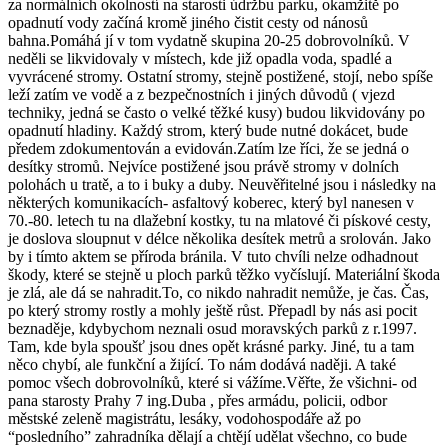
za normálních okolností na starosti údržbu parku, okamžitě po
opadnutí vody začíná kromě jiného čistit cesty od nánosů
bahna.Pomáhá jí v tom vydatně skupina 20-25 dobrovolníků. V
neděli se likvidovaly v místech, kde již opadla voda, spadlé a
vyvrácené stromy. Ostatní stromy, stejně postižené, stojí, nebo spíše
leží zatím ve vodě a z bezpečnostních i jiných důvodů ( vjezd
techniky, jedná se často o velké těžké kusy) budou likvidovány po
opadnutí hladiny. Každý strom, který bude nutné dokácet, bude
předem zdokumentován a evidován.Zatím lze říci, že se jedná o
desítky stromů. Nejvíce postižené jsou právě stromy v dolních
polohách u tratě, a to i buky a duby. Neuvěřitelné jsou i následky na
některých komunikacích- asfaltový koberec, který byl nanesen v
70.-80. letech tu na dlažební kostky, tu na mlatové či pískové cesty,
je doslova sloupnut v délce několika desítek metrů a srolován. Jako
by i tímto aktem se příroda bránila. V tuto chvíli nelze odhadnout
škody, které se stejně u ploch parků těžko vyčíslují. Materiální škoda
je zlá, ale dá se nahradit.To, co nikdo nahradit nemůže, je čas. Čas,
po který stromy rostly a mohly ještě růst. Přepadl by nás asi pocit
beznaděje, kdybychom neznali osud moravských parků z r.1997.
Tam, kde byla spoušť jsou dnes opět krásné parky. Jiné, tu a tam
něco chybí, ale funkční a žijící. To nám dodává naději. A také
pomoc všech dobrovolníků, které si vážíme.Věřte, že všichni- od
pana starosty Prahy 7 ing.Duba , přes armádu, policii, odbor
městské zeleně magistrátu, lesáky, vodohospodáře až po
“posledního” zahradníka dělají a chtějí udělat všechno, co bude