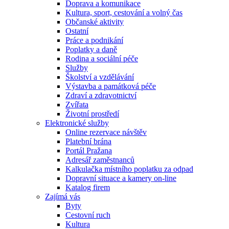
Doprava a komunikace
Kultura, sport, cestování a volný čas
Občanské aktivity
Ostatní
Práce a podnikání
Poplatky a daně
Rodina a sociální péče
Služby
Školství a vzdělávání
Výstavba a památková péče
Zdraví a zdravotnictví
Zvířata
Životní prostředí
Elektronické služby
Online rezervace návštěv
Platební brána
Portál Pražana
Adresář zaměstnanců
Kalkulačka místního poplatku za odpad
Dopravní situace a kamery on-line
Katalog firem
Zajímá vás
Byty
Cestovní ruch
Kultura