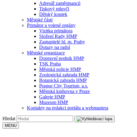
Adresář zaměstnanců
Tiskový mluvčí
Dětský koutek
Městské části
Primátor a volené orgány
Vizitka primátora
Složení Rady HMP
Zastupitelé hl. m. Prahy
Dotazy na radní
Městské organizace
Dopravní podnik HMP
TSK Praha
Městská policie HMP
Zoologická zahrada HMP
Botanická zahrada HMP
Prague City Tourism, a.s.
Městská knihovna v Praze
Galerie HMP
Muzeum HMP
Kontakty na redakci portálu a webmastera
Hledat
MENU