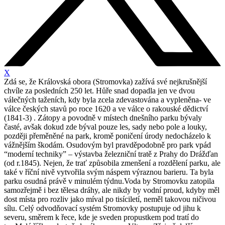
X
Zdá se, že Královská obora (Stromovka) zažívá své nejkrušnější
chvíle za posledních 250 let. Hůře snad dopadla jen ve dvou
válečných taženích, kdy byla zcela zdevastována a vypleněna- ve
válce českých stavů po roce 1620 a ve válce o rakouské dědictví
(1841-3) . Zátopy a povodně v místech dnešního parku bývaly
časté, avšak dokud zde býval pouze les, sady nebo pole a louky,
později přeměněné na park, kromě poničení úrody nedocházelo k
vážnějším škodám. Osudovým byl pravděpodobně pro park vpád
“moderní techniky” – výstavba železniční tratě z Prahy do Drážďan
(od r.1845). Nejen, že trať způsobila zmenšení a rozdělení parku, ale
také v říční nivě vytvořila svým náspem výraznou barieru. Ta byla
parku osudná právě v minulém týdnu.Voda by Stromovku zatopila
samozřejmě i bez tělesa dráhy, ale nikdy by vodní proud, kdyby měl
dost místa pro rozliv jako míval po tisíciletí, neměl takovou ničivou
sílu. Celý odvodňovací systém Stromovky postupuje od jihu k
severu, směrem k řece, kde je sveden propustkem pod tratí do