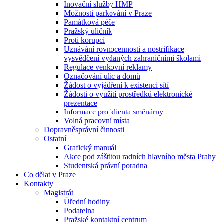
Inovační služby HMP
Možnosti parkování v Praze
Památková péče
Pražský uličník
Proti korupci
Uznávání rovnocennosti a nostrifikace
vysvědčení vydaných zahraničními školami
Regulace venkovní reklamy
Označování ulic a domů
Žádost o vyjádření k existenci sítí
Žádosti o využití prostředků elektronické
prezentace
Informace pro klienta směnárny
Volná pracovní místa
Dopravněsprávní činnosti
Ostatní
Grafický manuál
Akce pod záštitou radních hlavního města Prahy
Studentská právní poradna
Co dělat v Praze
Kontakty
Magistrát
Úřední hodiny
Podatelna
Pražské kontaktní centrum