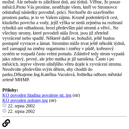
možné. Ale nebude to záležitost dnů, ani týdnů. Věřme, že pouze
měsíců.Proto Vás prosíme, nestěžujte všem, kteří ve Stromovce
odstraňují následky povodně, práci. Nechoďte do uzavřeného
prostoru parku, je to ve Vašem zájmu. Kromě podemletých cest,
kluzkého povrchu a vody, jejíž výška se nedá zejména na rozhraní
rybníků ani odhadnout, hrozí především pád stromů a větví.. Ne
všechny stromy, které povodeň stála život, jsou již zřetelně
vyvrácené nebo spadlé. Některé další se, bohužel, ještě budou
postupně vyvracet a lámat. Stromům může trvat ještě několik týdnů,
než zareagují na změny organismu i změny v půdě, kořenový
systém se rozpadá často velmi pomalu. Zdánlivě tedy strom vypadá
jako zdravý, pevný, ale jeho statika je již narušena. Často i po
měsících, teprve vlivem silnějšího větru dojde k vyvrácení stromu.
Neodvolte především svým dětem, aby chodili do
parku.Děkujeme.Ing.Kateřina Vaculová, ředitelka odboru městské
zeleně MHMP.
Přílohy:
KO povoden hladina povalene str..jpg
(str)
KO povoden polomy.jpg
(str)
22. srpna 2002
22. srpna 2002