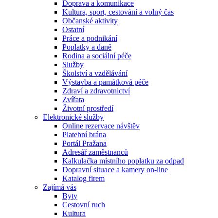
Doprava a komunikace
Kultura, sport, cestování a volný čas
Občanské aktivity
Ostatní
Práce a podnikání
Poplatky a daně
Rodina a sociální péče
Služby
Školství a vzdělávání
Výstavba a památková péče
Zdraví a zdravotnictví
Zvířata
Životní prostředí
Elektronické služby
Online rezervace návštěv
Platební brána
Portál Pražana
Adresář zaměstnanců
Kalkulačka místního poplatku za odpad
Dopravní situace a kamery on-line
Katalog firem
Zajímá vás
Byty
Cestovní ruch
Kultura