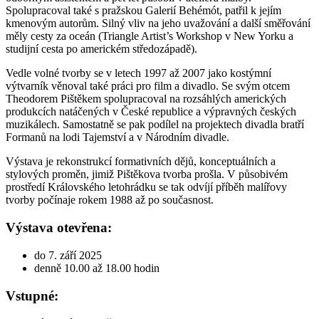
Spolupracoval také s pražskou Galerií Behémót, patřil k jejím
kmenovým autorům. Silný vliv na jeho uvažování a další směřování
měly cesty za oceán (Triangle Artist’s Workshop v New Yorku a
studijní cesta po americkém středozápadě).
Vedle volné tvorby se v letech 1997 až 2007 jako kostýmní
výtvarník věnoval také práci pro film a divadlo. Se svým otcem
Theodorem Pištěkem spolupracoval na rozsáhlých amerických
produkcích natáčených v České republice a výpravných českých
muzikálech. Samostatně se pak podílel na projektech divadla bratří
Formanů na lodi Tajemství a v Národním divadle.
Výstava je rekonstrukcí formativních dějů, konceptuálních a
stylových proměn, jimiž Pištěkova tvorba prošla. V působivém
prostředí Královského letohrádku se tak odvíjí příběh malířovy
tvorby počínaje rokem 1988 až po současnost.
Výstava otevřena:
do 7. září 2025
denně 10.00 až 18.00 hodin
Vstupné: