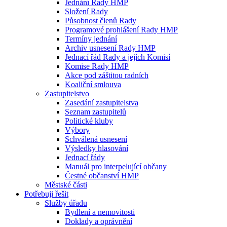
Jednání Rady HMP
Složení Rady
Působnost členů Rady
Programové prohlášení Rady HMP
Termíny jednání
Archiv usnesení Rady HMP
Jednací řád Rady a jejích Komisí
Komise Rady HMP
Akce pod záštitou radních
Koaliční smlouva
Zastupitelstvo
Zasedání zastupitelstva
Seznam zastupitelů
Politické kluby
Výbory
Schválená usnesení
Výsledky hlasování
Jednací řády
Manuál pro interpelující občany
Čestné občanství HMP
Městské části
Potřebuji řešit
Služby úřadu
Bydlení a nemovitosti
Doklady a oprávnění