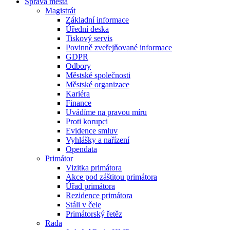
Správa města
Magistrát
Základní informace
Úřední deska
Tiskový servis
Povinně zveřejňované informace
GDPR
Odbory
Městské společnosti
Městské organizace
Kariéra
Finance
Uvádíme na pravou míru
Proti korupci
Evidence smluv
Vyhlášky a nařízení
Opendata
Primátor
Vizitka primátora
Akce pod záštitou primátora
Úřad primátora
Rezidence primátora
Stáli v čele
Primátorský řetěz
Rada