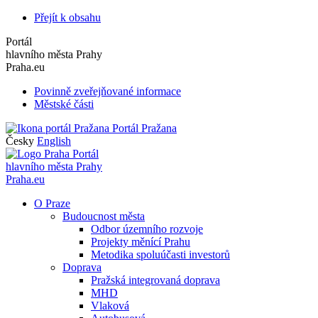
Přejít k obsahu
Portál
hlavního města Prahy
Praha.eu
Povinně zveřejňované informace
Městské části
Portál Pražana
Česky
English
Portál
hlavního města Prahy
Praha.eu
O Praze
Budoucnost města
Odbor územního rozvoje
Projekty měnící Prahu
Metodika spoluúčasti investorů
Doprava
Pražská integrovaná doprava
MHD
Vlaková