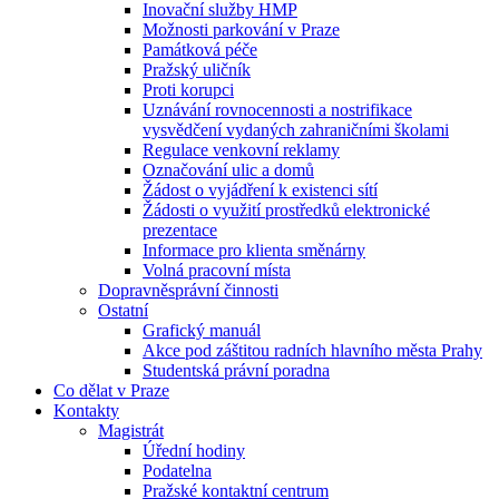
Inovační služby HMP
Možnosti parkování v Praze
Památková péče
Pražský uličník
Proti korupci
Uznávání rovnocennosti a nostrifikace
vysvědčení vydaných zahraničními školami
Regulace venkovní reklamy
Označování ulic a domů
Žádost o vyjádření k existenci sítí
Žádosti o využití prostředků elektronické
prezentace
Informace pro klienta směnárny
Volná pracovní místa
Dopravněsprávní činnosti
Ostatní
Grafický manuál
Akce pod záštitou radních hlavního města Prahy
Studentská právní poradna
Co dělat v Praze
Kontakty
Magistrát
Úřední hodiny
Podatelna
Pražské kontaktní centrum