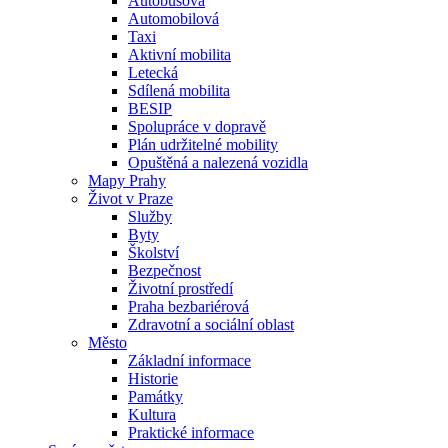
Autobusová
Automobilová
Taxi
Aktivní mobilita
Letecká
Sdílená mobilita
BESIP
Spolupráce v dopravě
Plán udržitelné mobility
Opuštěná a nalezená vozidla
Mapy Prahy
Život v Praze
Služby
Byty
Školství
Bezpečnost
Životní prostředí
Praha bezbariérová
Zdravotní a sociální oblast
Město
Základní informace
Historie
Památky
Kultura
Praktické informace