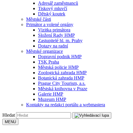
Adresář zaměstnanců
Tiskový mluvčí
Dětský koutek
Městské části
Primátor a volené orgány
Vizitka primátora
Složení Rady HMP
Zastupitelé hl. m. Prahy
Dotazy na radní
Městské organizace
Dopravní podnik HMP
TSK Praha
Městská policie HMP
Zoologická zahrada HMP
Botanická zahrada HMP
Prague City Tourism, a.s.
Městská knihovna v Praze
Galerie HMP
Muzeum HMP
Kontakty na redakci portálu a webmastera
Hledat
MENU