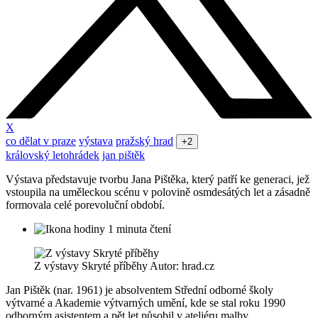
X
co dělat v praze
výstava
pražský hrad
+2
královský letohrádek
jan pištěk
Výstava představuje tvorbu Jana Pištěka, který patří ke generaci, jež
vstoupila na uměleckou scénu v polovině osmdesátých let a zásadně
formovala celé porevoluční období.
1 minuta čtení
Z výstavy Skryté příběhy Autor: hrad.cz
Jan Pištěk (nar. 1961) je absolventem Střední odborné školy
výtvarné a Akademie výtvarných umění, kde se stal roku 1990
odborným asistentem a pět let působil v ateliéru malby.