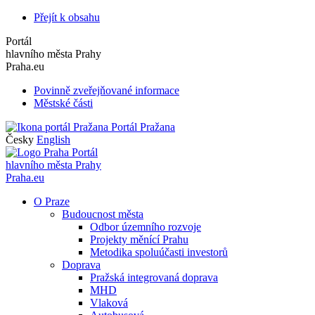
Přejít k obsahu
Portál
hlavního města Prahy
Praha.eu
Povinně zveřejňované informace
Městské části
Portál Pražana
Česky
English
Portál
hlavního města Prahy
Praha.eu
O Praze
Budoucnost města
Odbor územního rozvoje
Projekty měnící Prahu
Metodika spoluúčasti investorů
Doprava
Pražská integrovaná doprava
MHD
Vlaková