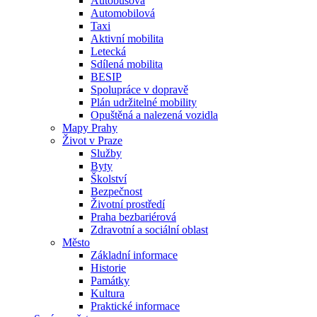
Autobusová
Automobilová
Taxi
Aktivní mobilita
Letecká
Sdílená mobilita
BESIP
Spolupráce v dopravě
Plán udržitelné mobility
Opuštěná a nalezená vozidla
Mapy Prahy
Život v Praze
Služby
Byty
Školství
Bezpečnost
Životní prostředí
Praha bezbariérová
Zdravotní a sociální oblast
Město
Základní informace
Historie
Památky
Kultura
Praktické informace