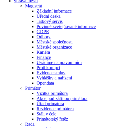
Správa města
Magistrát
Základní informace
Úřední deska
Tiskový servis
Povinně zveřejňované informace
GDPR
Odbory
Městské společnosti
Městské organizace
Kariéra
Finance
Uvádíme na pravou míru
Proti korupci
Evidence smluv
Vyhlášky a nařízení
Opendata
Primátor
Vizitka primátora
Akce pod záštitou primátora
Úřad primátora
Rezidence primátora
Stáli v čele
Primátorský řetěz
Rada