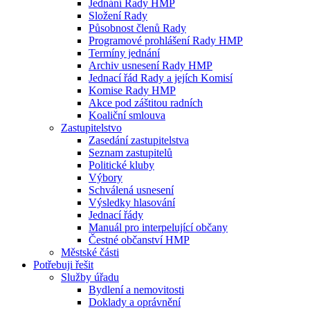
Jednání Rady HMP
Složení Rady
Působnost členů Rady
Programové prohlášení Rady HMP
Termíny jednání
Archiv usnesení Rady HMP
Jednací řád Rady a jejích Komisí
Komise Rady HMP
Akce pod záštitou radních
Koaliční smlouva
Zastupitelstvo
Zasedání zastupitelstva
Seznam zastupitelů
Politické kluby
Výbory
Schválená usnesení
Výsledky hlasování
Jednací řády
Manuál pro interpelující občany
Čestné občanství HMP
Městské části
Potřebuji řešit
Služby úřadu
Bydlení a nemovitosti
Doklady a oprávnění