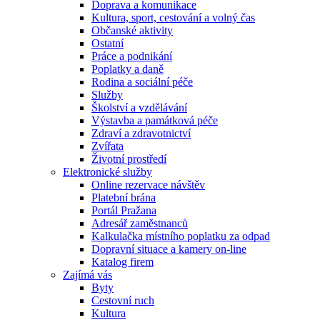
Doprava a komunikace
Kultura, sport, cestování a volný čas
Občanské aktivity
Ostatní
Práce a podnikání
Poplatky a daně
Rodina a sociální péče
Služby
Školství a vzdělávání
Výstavba a památková péče
Zdraví a zdravotnictví
Zvířata
Životní prostředí
Elektronické služby
Online rezervace návštěv
Platební brána
Portál Pražana
Adresář zaměstnanců
Kalkulačka místního poplatku za odpad
Dopravní situace a kamery on-line
Katalog firem
Zajímá vás
Byty
Cestovní ruch
Kultura