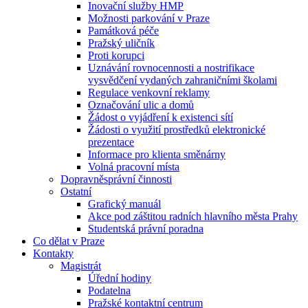
Inovační služby HMP
Možnosti parkování v Praze
Památková péče
Pražský uličník
Proti korupci
Uznávání rovnocennosti a nostrifikace
vysvědčení vydaných zahraničními školami
Regulace venkovní reklamy
Označování ulic a domů
Žádost o vyjádření k existenci sítí
Žádosti o využití prostředků elektronické
prezentace
Informace pro klienta směnárny
Volná pracovní místa
Dopravněsprávní činnosti
Ostatní
Grafický manuál
Akce pod záštitou radních hlavního města Prahy
Studentská právní poradna
Co dělat v Praze
Kontakty
Magistrát
Úřední hodiny
Podatelna
Pražské kontaktní centrum