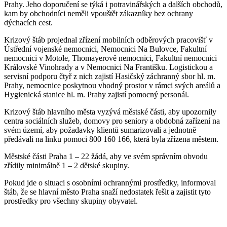
Prahy. Jeho doporučení se týká i potravinářských a dalších obchodů,
kam by obchodníci neměli vpouštět zákazníky bez ochrany
dýchacích cest.
Krizový štáb projednal zřízení mobilních odběrových pracovišť v
Ústřední vojenské nemocnici, Nemocnici Na Bulovce, Fakultní
nemocnici v Motole, Thomayerově nemocnici, Fakultní nemocnici
Královské Vinohrady a v Nemocnici Na Františku. Logistickou a
servisní podporu čtyř z nich zajistí Hasičský záchranný sbor hl. m.
Prahy, nemocnice poskytnou vhodný prostor v rámci svých areálů a
Hygienická stanice hl. m. Prahy zajistí pomocný personál.
Krizový štáb hlavního města vyzývá městské části, aby upozornily
centra sociálních služeb, domovy pro seniory a obdobná zařízení na
svém území, aby požadavky klientů sumarizovali a jednotně
předávali na linku pomoci 800 160 166, která byla zřízena městem.
Městské části Praha 1 – 22 žádá, aby ve svém správním obvodu
zřídily minimálně 1 – 2 dětské skupiny.
Pokud jde o situaci s osobními ochrannými prostředky, informoval
štáb, že se hlavní město Praha snaží nedostatek řešit a zajistit tyto
prostředky pro všechny skupiny obyvatel.