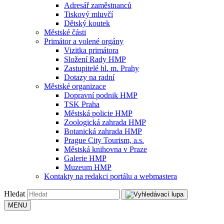
Adresář zaměstnanců
Tiskový mluvčí
Dětský koutek
Městské části
Primátor a volené orgány
Vizitka primátora
Složení Rady HMP
Zastupitelé hl. m. Prahy
Dotazy na radní
Městské organizace
Dopravní podnik HMP
TSK Praha
Městská policie HMP
Zoologická zahrada HMP
Botanická zahrada HMP
Prague City Tourism, a.s.
Městská knihovna v Praze
Galerie HMP
Muzeum HMP
Kontakty na redakci portálu a webmastera
Hledat
MENU