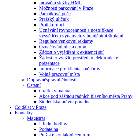
Inovační služby HMP
Možnosti parkování v Praze
Památková péče
Pražský uličník
Proti korupci
Uznávání rovnocennosti a nostrifikace
vysvědčení vydaných zahraničními školami
Regulace venkovní reklamy
Označování ulic a domů
Žádost o vyjádření k existenci sítí
Žádosti o využití prostředků elektronické
prezentace
Informace pro klienta směnárny
Volná pracovní místa
Dopravněsprávní činnosti
Ostatní
Grafický manuál
Akce pod záštitou radních hlavního města Prahy
Studentská právní poradna
Co dělat v Praze
Kontakty
Magistrát
Úřední hodiny
Podatelna
Pražské kontaktní centrum