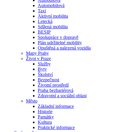
Autobusová
Automobilová
Taxi
Aktivní mobilita
Letecká
Sdílená mobilita
BESIP
Spolupráce v dopravě
Plán udržitelné mobility
Opuštěná a nalezená vozidla
Mapy Prahy
Život v Praze
Služby
Byty
Školství
Bezpečnost
Životní prostředí
Praha bezbariérová
Zdravotní a sociální oblast
Město
Základní informace
Historie
Památky
Kultura
Praktické informace