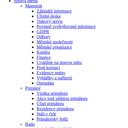
Správa města
Magistrát
Základní informace
Úřední deska
Tiskový servis
Povinně zveřejňované informace
GDPR
Odbory
Městské společnosti
Městské organizace
Kariéra
Finance
Uvádíme na pravou míru
Proti korupci
Evidence smluv
Vyhlášky a nařízení
Opendata
Primátor
Vizitka primátora
Akce pod záštitou primátora
Úřad primátora
Rezidence primátora
Stáli v čele
Primátorský řetěz
Rada