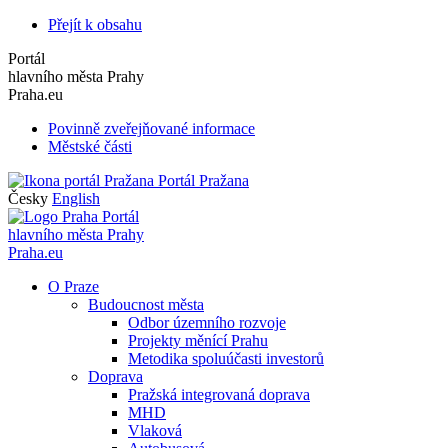
Přejít k obsahu
Portál
hlavního města Prahy
Praha.eu
Povinně zveřejňované informace
Městské části
Portál Pražana
Česky
English
Portál
hlavního města Prahy
Praha.eu
O Praze
Budoucnost města
Odbor územního rozvoje
Projekty měnící Prahu
Metodika spoluúčasti investorů
Doprava
Pražská integrovaná doprava
MHD
Vlaková