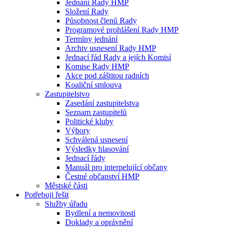
Jednání Rady HMP
Složení Rady
Působnost členů Rady
Programové prohlášení Rady HMP
Termíny jednání
Archiv usnesení Rady HMP
Jednací řád Rady a jejích Komisí
Komise Rady HMP
Akce pod záštitou radních
Koaliční smlouva
Zastupitelstvo
Zasedání zastupitelstva
Seznam zastupitelů
Politické kluby
Výbory
Schválená usnesení
Výsledky hlasování
Jednací řády
Manuál pro interpelující občany
Čestné občanství HMP
Městské části
Potřebuji řešit
Služby úřadu
Bydlení a nemovitosti
Doklady a oprávnění