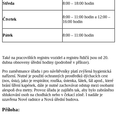
Středa
8:00 – 18:00 hodin
8:00 – 11:00 hodin a 12:00 –
Čtvrtek
16:00 hodin
Pátek
8:00 – 11:00 hodin
Také na pracovištích registru vozidel a registru řidičů jsou od 20.
dubna obnoveny úřední hodiny (podrobně v příloze).
Pro zaměstnance úřadu i pro návštěvníky platí zvýšená hygienická
nařízení. Nutné je použití ochranných prostředků dýchacích cest
(nos, ústa), jako je respirátor, rouška, ústenka, šátek, šál apod., které
brání šíření kapének, dále je nutné zachovávat odstup mezi osobami
alespoň dva metry. Provoz úřadu je zajištěn tak, aby bylo zabráněno
shlukování osob na chodbách nebo v čekací zóně. I nadále je
uzavřena Nové radnice a Nová úřední budova.
Příloha: