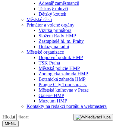
Adresář zaměstnanců
Tiskový mluvčí
Dětský koutek
Městské části
Primátor a volené orgány
Vizitka primátora
Složení Rady HMP
Zastupitelé hl. m. Prahy
Dotazy na radní
Městské organizace
Dopravní podnik HMP
TSK Praha
Městská policie HMP
Zoologická zahrada HMP
Botanická zahrada HMP
Prague City Tourism, a.s.
Městská knihovna v Praze
Galerie HMP
Muzeum HMP
Kontakty na redakci portálu a webmastera
Hledat
MENU