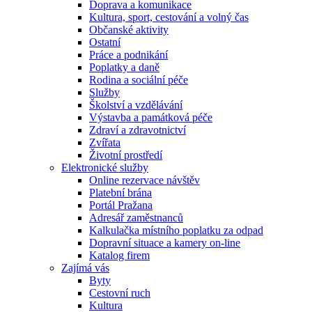
Doprava a komunikace
Kultura, sport, cestování a volný čas
Občanské aktivity
Ostatní
Práce a podnikání
Poplatky a daně
Rodina a sociální péče
Služby
Školství a vzdělávání
Výstavba a památková péče
Zdraví a zdravotnictví
Zvířata
Životní prostředí
Elektronické služby
Online rezervace návštěv
Platební brána
Portál Pražana
Adresář zaměstnanců
Kalkulačka místního poplatku za odpad
Dopravní situace a kamery on-line
Katalog firem
Zajímá vás
Byty
Cestovní ruch
Kultura