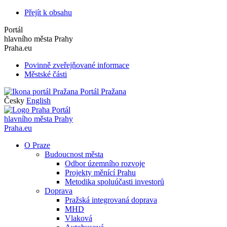
Přejít k obsahu
Portál
hlavního města Prahy
Praha.eu
Povinně zveřejňované informace
Městské části
Portál Pražana
Česky
English
Portál
hlavního města Prahy
Praha.eu
O Praze
Budoucnost města
Odbor územního rozvoje
Projekty měnící Prahu
Metodika spoluúčasti investorů
Doprava
Pražská integrovaná doprava
MHD
Vlaková