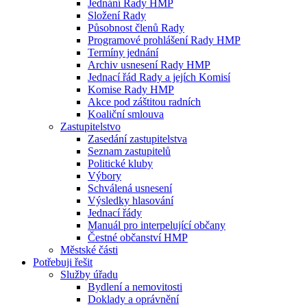
Jednání Rady HMP
Složení Rady
Působnost členů Rady
Programové prohlášení Rady HMP
Termíny jednání
Archiv usnesení Rady HMP
Jednací řád Rady a jejích Komisí
Komise Rady HMP
Akce pod záštitou radních
Koaliční smlouva
Zastupitelstvo
Zasedání zastupitelstva
Seznam zastupitelů
Politické kluby
Výbory
Schválená usnesení
Výsledky hlasování
Jednací řády
Manuál pro interpelující občany
Čestné občanství HMP
Městské části
Potřebuji řešit
Služby úřadu
Bydlení a nemovitosti
Doklady a oprávnění