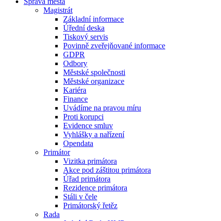
Správa města
Magistrát
Základní informace
Úřední deska
Tiskový servis
Povinně zveřejňované informace
GDPR
Odbory
Městské společnosti
Městské organizace
Kariéra
Finance
Uvádíme na pravou míru
Proti korupci
Evidence smluv
Vyhlášky a nařízení
Opendata
Primátor
Vizitka primátora
Akce pod záštitou primátora
Úřad primátora
Rezidence primátora
Stáli v čele
Primátorský řetěz
Rada