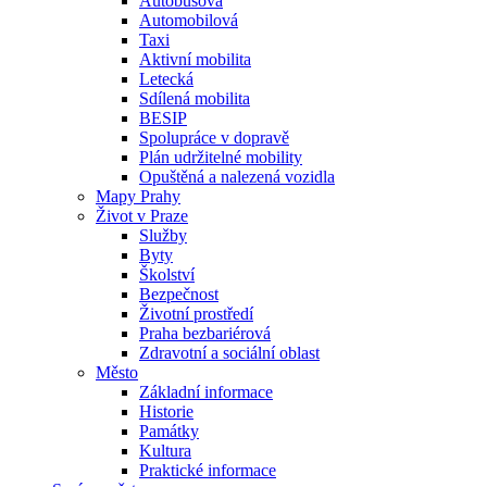
Autobusová
Automobilová
Taxi
Aktivní mobilita
Letecká
Sdílená mobilita
BESIP
Spolupráce v dopravě
Plán udržitelné mobility
Opuštěná a nalezená vozidla
Mapy Prahy
Život v Praze
Služby
Byty
Školství
Bezpečnost
Životní prostředí
Praha bezbariérová
Zdravotní a sociální oblast
Město
Základní informace
Historie
Památky
Kultura
Praktické informace