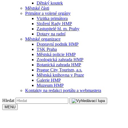
Dětský koutek
Městské části
Primátor a volené orgány
Vizitka primátora
Složení Rady HMP
Zastupitelé hl. m. Prahy
Dotazy na radní
Městské organizace
Dopravní podnik HMP
TSK Praha
Městská policie HMP
Zoologická zahrada HMP
Botanická zahrada HMP
Prague City Tourism, a.s.
Městská knihovna v Praze
Galerie HMP
Muzeum HMP
Kontakty na redakci portálu a webmastera
Hledat
MENU