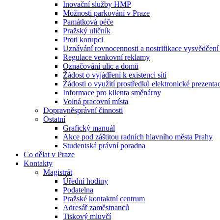
Inovační služby HMP
Možnosti parkování v Praze
Památková péče
Pražský uličník
Proti korupci
Uznávání rovnocennosti a nostrifikace vysvědčen
Regulace venkovní reklamy
Označování ulic a domů
Žádost o vyjádření k existenci sítí
Žádosti o využití prostředků elektronické prezenta
Informace pro klienta směnárny
Volná pracovní místa
Dopravněsprávní činnosti
Ostatní
Grafický manuál
Akce pod záštitou radních hlavního města Prahy
Studentská právní poradna
Co dělat v Praze
Kontakty
Magistrát
Úřední hodiny
Podatelna
Pražské kontaktní centrum
Adresář zaměstnanců
Tiskový mluvčí