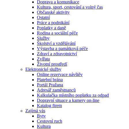
Doprava a komunikace
Kultura, sport, cestování a volný čas
Občanské aktivity
Ostatní
Práce a podnikání
Poplatky a daně
Rodina a sociální péče
Služby
Školství a vzdělávání
Výstavba a památková péče
Zdraví a zdravotnictví
Zvířata
Životní prostředí
Elektronické služby
Online rezervace návštěv
Platební brána
Portál Pražana
Adresář zaměstnanců
Kalkulačka místního poplatku za odpad
Dopravní situace a kamery on-line
Katalog firem
Zajímá vás
Byty
Cestovní ruch
Kultura