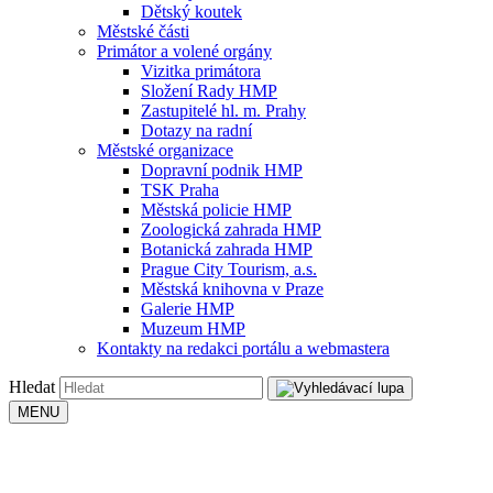
Dětský koutek
Městské části
Primátor a volené orgány
Vizitka primátora
Složení Rady HMP
Zastupitelé hl. m. Prahy
Dotazy na radní
Městské organizace
Dopravní podnik HMP
TSK Praha
Městská policie HMP
Zoologická zahrada HMP
Botanická zahrada HMP
Prague City Tourism, a.s.
Městská knihovna v Praze
Galerie HMP
Muzeum HMP
Kontakty na redakci portálu a webmastera
Hledat
MENU