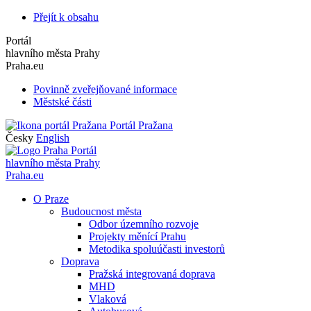
Přejít k obsahu
Portál
hlavního města Prahy
Praha.eu
Povinně zveřejňované informace
Městské části
Portál Pražana
Česky
English
Portál
hlavního města Prahy
Praha.eu
O Praze
Budoucnost města
Odbor územního rozvoje
Projekty měnící Prahu
Metodika spoluúčasti investorů
Doprava
Pražská integrovaná doprava
MHD
Vlaková