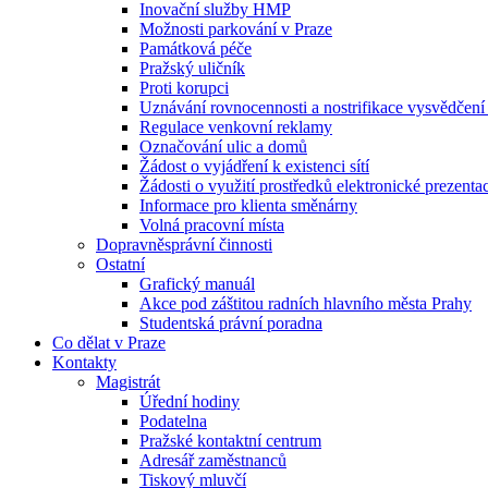
Inovační služby HMP
Možnosti parkování v Praze
Památková péče
Pražský uličník
Proti korupci
Uznávání rovnocennosti a nostrifikace vysvědčen
Regulace venkovní reklamy
Označování ulic a domů
Žádost o vyjádření k existenci sítí
Žádosti o využití prostředků elektronické prezenta
Informace pro klienta směnárny
Volná pracovní místa
Dopravněsprávní činnosti
Ostatní
Grafický manuál
Akce pod záštitou radních hlavního města Prahy
Studentská právní poradna
Co dělat v Praze
Kontakty
Magistrát
Úřední hodiny
Podatelna
Pražské kontaktní centrum
Adresář zaměstnanců
Tiskový mluvčí