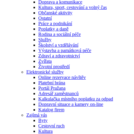
Doprava a komunikace
Kultura, sport, cestování a volný čas
Občanské aktivity
Ostatní
Práce a podnikání
Poplatky a daně
Rodina a sociální péče
Služby
Školství a vzdělávání
Výstavba a památková péče
Zdraví a zdravotnictví
Zvířata
Životní prostředí
Elektronické služby
Online rezervace návštěv
Platební brána
Portál Pražana
Adresář zaměstnanců
Kalkulačka místního poplatku za odpad
Dopravní situace a kamery on-line
Katalog firem
Zajímá vás
Byty
Cestovní ruch
Kultura