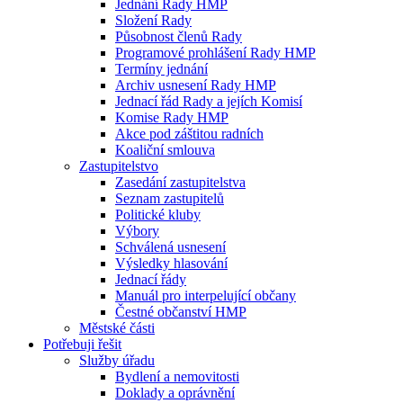
Jednání Rady HMP
Složení Rady
Působnost členů Rady
Programové prohlášení Rady HMP
Termíny jednání
Archiv usnesení Rady HMP
Jednací řád Rady a jejích Komisí
Komise Rady HMP
Akce pod záštitou radních
Koaliční smlouva
Zastupitelstvo
Zasedání zastupitelstva
Seznam zastupitelů
Politické kluby
Výbory
Schválená usnesení
Výsledky hlasování
Jednací řády
Manuál pro interpelující občany
Čestné občanství HMP
Městské části
Potřebuji řešit
Služby úřadu
Bydlení a nemovitosti
Doklady a oprávnění