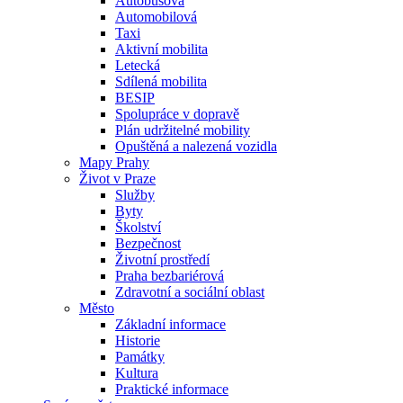
Autobusová
Automobilová
Taxi
Aktivní mobilita
Letecká
Sdílená mobilita
BESIP
Spolupráce v dopravě
Plán udržitelné mobility
Opuštěná a nalezená vozidla
Mapy Prahy
Život v Praze
Služby
Byty
Školství
Bezpečnost
Životní prostředí
Praha bezbariérová
Zdravotní a sociální oblast
Město
Základní informace
Historie
Památky
Kultura
Praktické informace