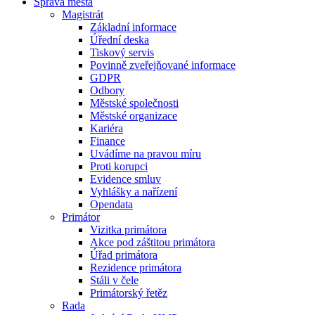
Správa města
Magistrát
Základní informace
Úřední deska
Tiskový servis
Povinně zveřejňované informace
GDPR
Odbory
Městské společnosti
Městské organizace
Kariéra
Finance
Uvádíme na pravou míru
Proti korupci
Evidence smluv
Vyhlášky a nařízení
Opendata
Primátor
Vizitka primátora
Akce pod záštitou primátora
Úřad primátora
Rezidence primátora
Stáli v čele
Primátorský řetěz
Rada