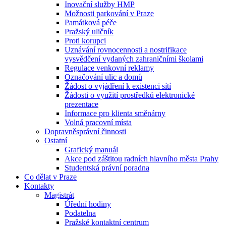
Inovační služby HMP
Možnosti parkování v Praze
Památková péče
Pražský uličník
Proti korupci
Uznávání rovnocennosti a nostrifikace
vysvědčení vydaných zahraničními školami
Regulace venkovní reklamy
Označování ulic a domů
Žádost o vyjádření k existenci sítí
Žádosti o využití prostředků elektronické
prezentace
Informace pro klienta směnárny
Volná pracovní místa
Dopravněsprávní činnosti
Ostatní
Grafický manuál
Akce pod záštitou radních hlavního města Prahy
Studentská právní poradna
Co dělat v Praze
Kontakty
Magistrát
Úřední hodiny
Podatelna
Pražské kontaktní centrum