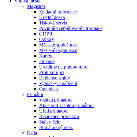
Správa města
Magistrát
Základní informace
Úřední deska
Tiskový servis
Povinně zveřejňované informace
GDPR
Odbory
Městské společnosti
Městské organizace
Kariéra
Finance
Uvádíme na pravou míru
Proti korupci
Evidence smluv
Vyhlášky a nařízení
Opendata
Primátor
Vizitka primátora
Akce pod záštitou primátora
Úřad primátora
Rezidence primátora
Stáli v čele
Primátorský řetěz
Rada