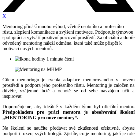
X
Mentoring přináší mnoho výhod, včetně osobního a profesního
růstu, zlepšení komunikace a zvýšení motivace. Podporuje týmovou
spolupráci a vytváří pozitivní pracovní prostředí. Za oficiální a dobře
odvedený mentoring náleží odměna, která také může přispět k
motivaci nových mentorů.
1 minuta čtení
Cílem mentoringu je rychlá adaptace mentorovaného v novém
prostředí a podpora jeho profesního růstu. Mentoring je založen na
důvěře, vzájemné úctě a ochotě se od sebe navzájem učit a
inspirovat.
Doporučujeme, aby ideálně v každém týmu byl oficiální mentor
.
Předpokladem pro práci mentora je absolvování školení
„MENTORING pro nové mentory“.
Na školení se naučíte předávat své zkušenosti efektivně, abyste
podpořili rozvoj svých kolegů. Zjistíte, co je mentoring, jaká je role