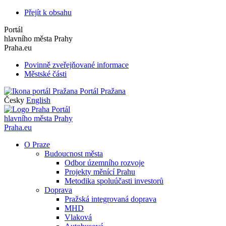
Přejít k obsahu
Portál
hlavního města Prahy
Praha.eu
Povinně zveřejňované informace
Městské části
Portál Pražana
Česky
English
Portál
hlavního města Prahy
Praha.eu
O Praze
Budoucnost města
Odbor územního rozvoje
Projekty měnící Prahu
Metodika spoluúčasti investorů
Doprava
Pražská integrovaná doprava
MHD
Vlaková