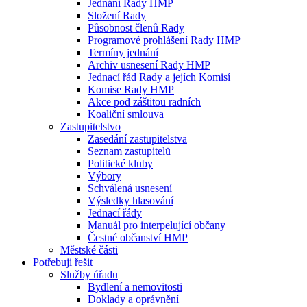
Jednání Rady HMP
Složení Rady
Působnost členů Rady
Programové prohlášení Rady HMP
Termíny jednání
Archiv usnesení Rady HMP
Jednací řád Rady a jejích Komisí
Komise Rady HMP
Akce pod záštitou radních
Koaliční smlouva
Zastupitelstvo
Zasedání zastupitelstva
Seznam zastupitelů
Politické kluby
Výbory
Schválená usnesení
Výsledky hlasování
Jednací řády
Manuál pro interpelující občany
Čestné občanství HMP
Městské části
Potřebuji řešit
Služby úřadu
Bydlení a nemovitosti
Doklady a oprávnění