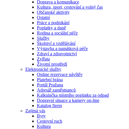
Doprava a komunikace
Kultura, sport, cestování a volný čas
Občanské aktivity
Ostatní
Práce a podnikání
Poplatky a daně
Rodina a sociální péče
Služby
Školství a vzdělávání
Výstavba a památková péče
Zdraví a zdravotnictví
Zvířata
Životní prostředí
Elektronické služby
Online rezervace návštěv
Platební brána
Portál Pražana
Adresář zaměstnanců
Kalkulačka místního poplatku za odpad
Dopravní situace a kamery on-line
Katalog firem
Zajímá vás
Byty
Cestovní ruch
Kultura