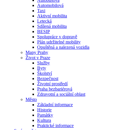
Autobusová
Automobilová
Taxi
Aktivní mobilita
Letecká
Sdílená mobilita
BESIP
Spolupráce v dopravě
Plán udržitelné mobility
Opuštěná a nalezená vozidla
Mapy Prahy
Život v Praze
Služby
Byty
Školství
Bezpečnost
Životní prostředí
Praha bezbariérová
Zdravotní a sociální oblast
Město
Základní informace
Historie
Památky
Kultura
Praktické informace