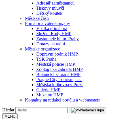
Adresář zaměstnanců
Tiskový mluvčí
Dětský koutek
Městské části
Primátor a volené orgány
Vizitka primátora
Složení Rady HMP
Zastupitelé hl. m. Prahy
Dotazy na radní
Městské organizace
Dopravní podnik HMP
TSK Praha
Městská policie HMP
Zoologická zahrada HMP
Botanická zahrada HMP
Prague City Tourism, a.s.
Městská knihovna v Praze
Galerie HMP
Muzeum HMP
Kontakty na redakci portálu a webmastera
Hledat
MENU