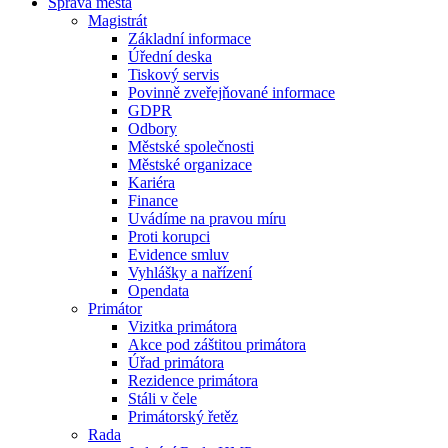
Správa města
Magistrát
Základní informace
Úřední deska
Tiskový servis
Povinně zveřejňované informace
GDPR
Odbory
Městské společnosti
Městské organizace
Kariéra
Finance
Uvádíme na pravou míru
Proti korupci
Evidence smluv
Vyhlášky a nařízení
Opendata
Primátor
Vizitka primátora
Akce pod záštitou primátora
Úřad primátora
Rezidence primátora
Stáli v čele
Primátorský řetěz
Rada