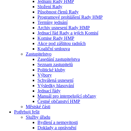
Jednání Rady HMP
Složení Rady
Působnost členů Rady
Programové prohlášení Rady HMP
Termíny jednání
Archiv usnesení Rady HMP
Jednací řád Rady a jejích Komisí
Komise Rady HMP
Akce pod záštitou radních
Koaliční smlouva
Zastupitelstvo
Zasedání zastupitelstva
Seznam zastupitelů
Politické kluby
Výbory
Schválená usnesení
Výsledky hlasování
Jednací řády
Manuál pro interpelující občany
Čestné občanství HMP
Městské části
Potřebuji řešit
Služby úřadu
Bydlení a nemovitosti
Doklady a oprávnění