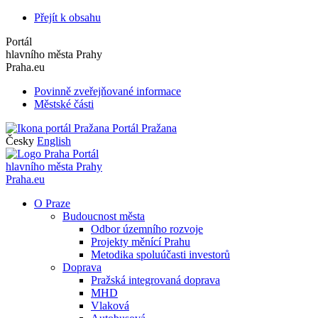
Přejít k obsahu
Portál
hlavního města Prahy
Praha.eu
Povinně zveřejňované informace
Městské části
Portál Pražana
Česky
English
Portál
hlavního města Prahy
Praha.eu
O Praze
Budoucnost města
Odbor územního rozvoje
Projekty měnící Prahu
Metodika spoluúčasti investorů
Doprava
Pražská integrovaná doprava
MHD
Vlaková