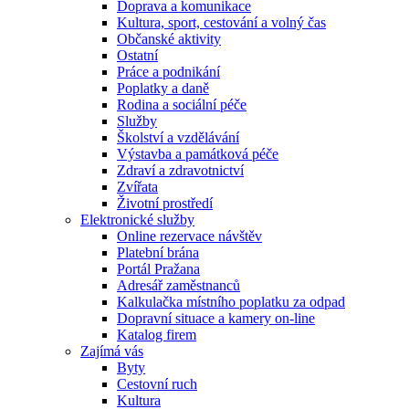
Doprava a komunikace
Kultura, sport, cestování a volný čas
Občanské aktivity
Ostatní
Práce a podnikání
Poplatky a daně
Rodina a sociální péče
Služby
Školství a vzdělávání
Výstavba a památková péče
Zdraví a zdravotnictví
Zvířata
Životní prostředí
Elektronické služby
Online rezervace návštěv
Platební brána
Portál Pražana
Adresář zaměstnanců
Kalkulačka místního poplatku za odpad
Dopravní situace a kamery on-line
Katalog firem
Zajímá vás
Byty
Cestovní ruch
Kultura