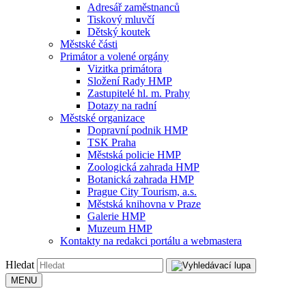
Adresář zaměstnanců
Tiskový mluvčí
Dětský koutek
Městské části
Primátor a volené orgány
Vizitka primátora
Složení Rady HMP
Zastupitelé hl. m. Prahy
Dotazy na radní
Městské organizace
Dopravní podnik HMP
TSK Praha
Městská policie HMP
Zoologická zahrada HMP
Botanická zahrada HMP
Prague City Tourism, a.s.
Městská knihovna v Praze
Galerie HMP
Muzeum HMP
Kontakty na redakci portálu a webmastera
Hledat
MENU