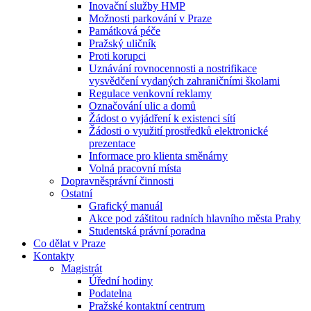
Inovační služby HMP
Možnosti parkování v Praze
Památková péče
Pražský uličník
Proti korupci
Uznávání rovnocennosti a nostrifikace
vysvědčení vydaných zahraničními školami
Regulace venkovní reklamy
Označování ulic a domů
Žádost o vyjádření k existenci sítí
Žádosti o využití prostředků elektronické
prezentace
Informace pro klienta směnárny
Volná pracovní místa
Dopravněsprávní činnosti
Ostatní
Grafický manuál
Akce pod záštitou radních hlavního města Prahy
Studentská právní poradna
Co dělat v Praze
Kontakty
Magistrát
Úřední hodiny
Podatelna
Pražské kontaktní centrum