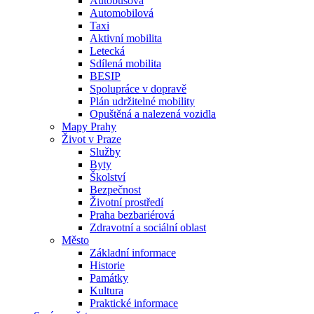
Autobusová
Automobilová
Taxi
Aktivní mobilita
Letecká
Sdílená mobilita
BESIP
Spolupráce v dopravě
Plán udržitelné mobility
Opuštěná a nalezená vozidla
Mapy Prahy
Život v Praze
Služby
Byty
Školství
Bezpečnost
Životní prostředí
Praha bezbariérová
Zdravotní a sociální oblast
Město
Základní informace
Historie
Památky
Kultura
Praktické informace