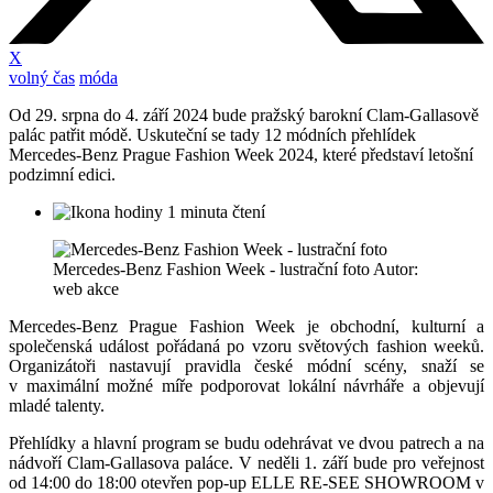
X
volný čas
móda
Od 29. srpna do 4. září 2024 bude pražský barokní Clam-Gallasově
palác patřit módě. Uskuteční se tady 12 módních přehlídek
Mercedes-Benz Prague Fashion Week 2024, které představí letošní
podzimní edici.
1 minuta čtení
Mercedes-Benz Fashion Week - lustrační foto Autor:
web akce
Mercedes-Benz Prague Fashion Week je obchodní, kulturní a
společenská událost pořádaná po vzoru světových fashion weeků.
Organizátoři nastavují pravidla české módní scény, snaží se
v maximální možné míře podporovat lokální návrháře a objevují
mladé talenty.
Přehlídky a hlavní program se budu odehrávat ve dvou patrech a na
nádvoří Clam-Gallasova paláce. V neděli 1. září bude pro veřejnost
od 14:00 do 18:00 otevřen pop-up ELLE RE-SEE SHOWROOM v