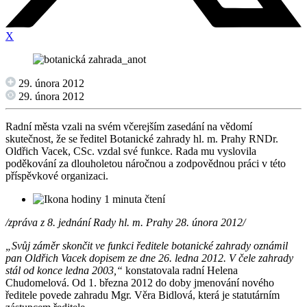
X
29. února 2012
29. února 2012
Radní města vzali na svém včerejším zasedání na vědomí
skutečnost, že se ředitel Botanické zahrady hl. m. Prahy RNDr.
Oldřich Vacek, CSc. vzdal své funkce. Rada mu vyslovila
poděkování za dlouholetou náročnou a zodpovědnou práci v této
příspěvkové organizaci.
1 minuta čtení
/zpráva z 8. jednání Rady hl. m. Prahy 28. února 2012/
„Svůj záměr skončit ve funkci ředitele botanické zahrady oznámil
pan Oldřich Vacek dopisem ze dne 26. ledna 2012. V čele zahrady
stál od konce ledna 2003,“
konstatovala radní Helena
Chudomelová. Od 1. března 2012 do doby jmenování nového
ředitele povede zahradu Mgr. Věra Bidlová, která je statutárním