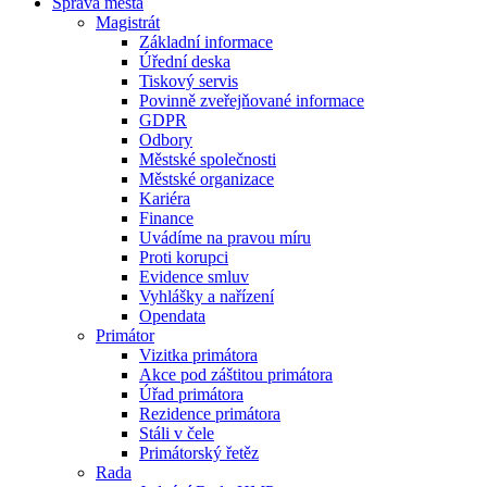
Správa města
Magistrát
Základní informace
Úřední deska
Tiskový servis
Povinně zveřejňované informace
GDPR
Odbory
Městské společnosti
Městské organizace
Kariéra
Finance
Uvádíme na pravou míru
Proti korupci
Evidence smluv
Vyhlášky a nařízení
Opendata
Primátor
Vizitka primátora
Akce pod záštitou primátora
Úřad primátora
Rezidence primátora
Stáli v čele
Primátorský řetěz
Rada