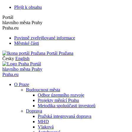
Přejít k obsahu
Portál
hlavního města Prahy
Praha.eu
Povinně zveřejňované informace
Městské části
Portál Pražana
Česky
English
Portál
hlavního města Prahy
Praha.eu
O Praze
Budoucnost města
Odbor územního rozvoje
Projekty měnící Prahu
Metodika spoluúčasti investorů
Doprava
Pražská integrovaná doprava
MHD
Vlaková