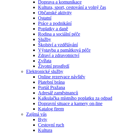
Doprava a komunikace
Kultura, sport, cestování a volný čas
Občanské aktivity
Ostatní
Práce a podnikání
Poplatky a daně
Rodina a sociální péče
Služby
Školství a vzdělávání
Výstavba a památková péče
Zdraví a zdravotnictví
Zvířata
Životní prostředí
Elektronické služby
Online rezervace návštěv
Platební brána
Portál Pražana
Adresář zaměstnanců
Kalkulačka místního poplatku za odpad
Dopravní situace a kamery on-line
Katalog firem
Zajímá vás
Byty
Cestovní ruch
Kultura