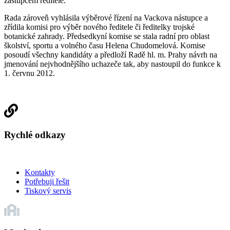
zástupcem ředitele.
Rada zároveň vyhlásila výběrové řízení na Vackova nástupce a
zřídila komisi pro výběr nového ředitele či ředitelky trojské
botanické zahrady. Předsedkyní komise se stala radní pro oblast
školství, sportu a volného času Helena Chudomelová. Komise
posoudí všechny kandidáty a předloží Radě hl. m. Prahy návrh na
jmenování nejvhodnějšího uchazeče tak, aby nastoupil do funkce k
1. červnu 2012.
Rychlé odkazy
Kontakty
Potřebuji řešit
Tiskový servis