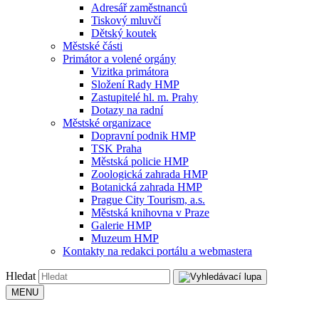
Adresář zaměstnanců
Tiskový mluvčí
Dětský koutek
Městské části
Primátor a volené orgány
Vizitka primátora
Složení Rady HMP
Zastupitelé hl. m. Prahy
Dotazy na radní
Městské organizace
Dopravní podnik HMP
TSK Praha
Městská policie HMP
Zoologická zahrada HMP
Botanická zahrada HMP
Prague City Tourism, a.s.
Městská knihovna v Praze
Galerie HMP
Muzeum HMP
Kontakty na redakci portálu a webmastera
Hledat
MENU