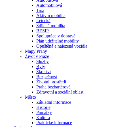
Autobusová
Automobilová
Taxi
Aktivní mobilita
Letecká
Sdílená mobilita
BESIP
Spolupráce v dopravě
Plán udržitelné mobility
Opuštěná a nalezená vozidla
Mapy Prahy
Život v Praze
Služby
Byty
Školství
Bezpečnost
Životní prostředí
Praha bezbariérová
Zdravotní a sociální oblast
Město
Základní informace
Historie
Památky
Kultura
Praktické informace