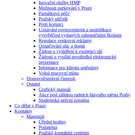
Inovační služby HMP
Možnosti parkování v Praze
Památková péče
Pražský uličník
Proti korupci
Uznávání rovnocennosti a nostrifikace
vysvědčení vydaných zahraničními školami
Regulace venkovní reklamy
Označování ulic a domů
Žádost o vyjádření k existenci sítí
Žádosti o využití prostředků elektronické
prezentace
Informace pro klienta směnárny
Volná pracovní místa
Dopravněsprávní činnosti
Ostatní
Grafický manuál
Akce pod záštitou radních hlavního města Prahy
Studentská právní poradna
Co dělat v Praze
Kontakty
Magistrát
Úřední hodiny
Podatelna
Pražské kontaktní centrum