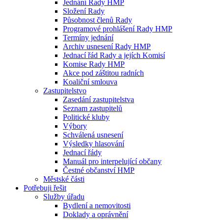
Jednání Rady HMP
Složení Rady
Působnost členů Rady
Programové prohlášení Rady HMP
Termíny jednání
Archiv usnesení Rady HMP
Jednací řád Rady a jejích Komisí
Komise Rady HMP
Akce pod záštitou radních
Koaliční smlouva
Zastupitelstvo
Zasedání zastupitelstva
Seznam zastupitelů
Politické kluby
Výbory
Schválená usnesení
Výsledky hlasování
Jednací řády
Manuál pro interpelující občany
Čestné občanství HMP
Městské části
Potřebuji řešit
Služby úřadu
Bydlení a nemovitosti
Doklady a oprávnění