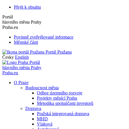
Přejít k obsahu
Portál
hlavního města Prahy
Praha.eu
Povinně zveřejňované informace
Městské části
Portál Pražana
Česky
English
Portál
hlavního města Prahy
Praha.eu
O Praze
Budoucnost města
Odbor územního rozvoje
Projekty měnící Prahu
Metodika spoluúčasti investorů
Doprava
Pražská integrovaná doprava
MHD
Vlaková