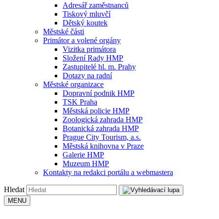
Adresář zaměstnanců
Tiskový mluvčí
Dětský koutek
Městské části
Primátor a volené orgány
Vizitka primátora
Složení Rady HMP
Zastupitelé hl. m. Prahy
Dotazy na radní
Městské organizace
Dopravní podnik HMP
TSK Praha
Městská policie HMP
Zoologická zahrada HMP
Botanická zahrada HMP
Prague City Tourism, a.s.
Městská knihovna v Praze
Galerie HMP
Muzeum HMP
Kontakty na redakci portálu a webmastera
Hledat
MENU