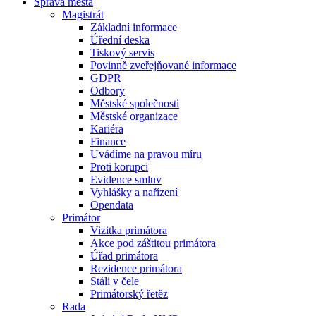
Správa města
Magistrát
Základní informace
Úřední deska
Tiskový servis
Povinně zveřejňované informace
GDPR
Odbory
Městské společnosti
Městské organizace
Kariéra
Finance
Uvádíme na pravou míru
Proti korupci
Evidence smluv
Vyhlášky a nařízení
Opendata
Primátor
Vizitka primátora
Akce pod záštitou primátora
Úřad primátora
Rezidence primátora
Stáli v čele
Primátorský řetěz
Rada