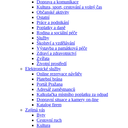
Doprava a komunikace
Kultura, sport, cestování a volný čas
Občanské aktivity
Ostatní
Práce a podnikání
Poplatky a daně
Rodina a sociální péče
Služby
Školství a vzdělávání
Výstavba a památková péče
Zdraví a zdravotnictví
Zvířata
Životní prostředí
Elektronické služby
Online rezervace návštěv
Platební brána
Portál Pražana
Adresář zaměstnanců
Kalkulačka místního poplatku za odpad
Dopravní situace a kamery on-line
Katalog firem
Zajímá vás
Byty
Cestovní ruch
Kultura