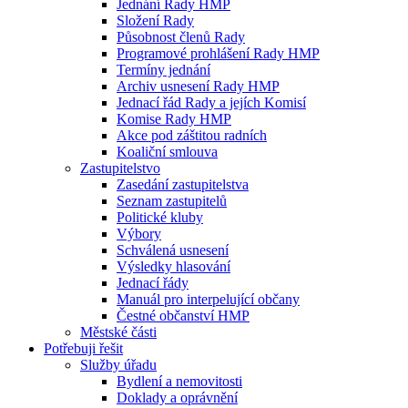
Jednání Rady HMP
Složení Rady
Působnost členů Rady
Programové prohlášení Rady HMP
Termíny jednání
Archiv usnesení Rady HMP
Jednací řád Rady a jejích Komisí
Komise Rady HMP
Akce pod záštitou radních
Koaliční smlouva
Zastupitelstvo
Zasedání zastupitelstva
Seznam zastupitelů
Politické kluby
Výbory
Schválená usnesení
Výsledky hlasování
Jednací řády
Manuál pro interpelující občany
Čestné občanství HMP
Městské části
Potřebuji řešit
Služby úřadu
Bydlení a nemovitosti
Doklady a oprávnění