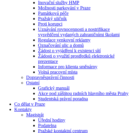
Inovační služby HMP
Možnosti parkování v Praze
Památková péče
Pražský uličník
Proti korupci
Uznávání rovnocennosti a nostrifikace
vysvědčení vydaných zahraničními školami
Regulace venkovní reklamy
Označování ulic a domů
Žádost o vyjádření k existenci sítí
Žádosti o využití prostředků elektronické
prezentace
Informace pro klienta směnárny
Volná pracovní místa
Dopravněsprávní činnosti
Ostatní
Grafický manuál
Akce pod záštitou radních hlavního města Prahy
Studentská právní poradna
Co dělat v Praze
Kontakty
Magistrát
Úřední hodiny
Podatelna
Pražské kontaktní centrum