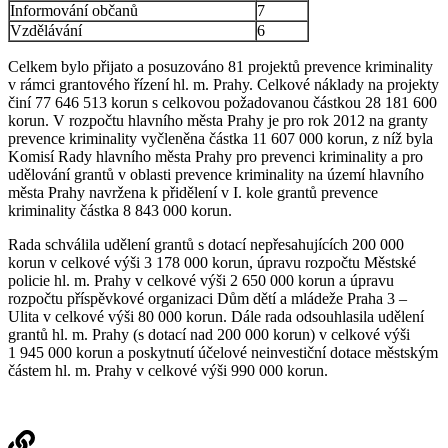
Informování občanů
7
Vzdělávání
6
Celkem bylo přijato a posuzováno 81 projektů prevence kriminality
v rámci grantového řízení hl. m. Prahy. Celkové náklady na projekty
činí 77 646 513 korun s celkovou požadovanou částkou 28 181 600
korun. V rozpočtu hlavního města Prahy je pro rok 2012 na granty
prevence kriminality vyčleněna částka 11 607 000 korun, z níž byla
Komisí Rady hlavního města Prahy pro prevenci kriminality a pro
udělování grantů v oblasti prevence kriminality na území hlavního
města Prahy navržena k přidělení v I. kole grantů prevence
kriminality částka 8 843 000 korun.
Rada schválila udělení grantů s dotací nepřesahujících 200 000
korun v celkové výši 3 178 000 korun, úpravu rozpočtu Městské
policie hl. m. Prahy v celkové výši 2 650 000 korun a úpravu
rozpočtu příspěvkové organizaci Dům dětí a mládeže Praha 3 –
Ulita v celkové výši 80 000 korun. Dále rada odsouhlasila udělení
grantů hl. m. Prahy (s dotací nad 200 000 korun) v celkové výši
1 945 000 korun a poskytnutí účelové neinvestiční dotace městským
částem hl. m. Prahy v celkové výši 990 000 korun.