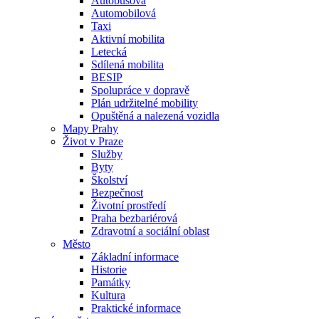
Autobusová
Automobilová
Taxi
Aktivní mobilita
Letecká
Sdílená mobilita
BESIP
Spolupráce v dopravě
Plán udržitelné mobility
Opuštěná a nalezená vozidla
Mapy Prahy
Život v Praze
Služby
Byty
Školství
Bezpečnost
Životní prostředí
Praha bezbariérová
Zdravotní a sociální oblast
Město
Základní informace
Historie
Památky
Kultura
Praktické informace