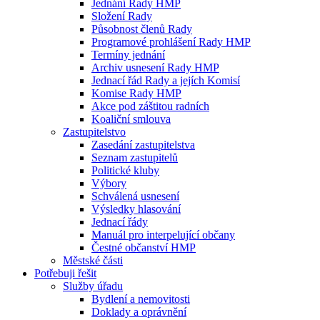
Jednání Rady HMP
Složení Rady
Působnost členů Rady
Programové prohlášení Rady HMP
Termíny jednání
Archiv usnesení Rady HMP
Jednací řád Rady a jejích Komisí
Komise Rady HMP
Akce pod záštitou radních
Koaliční smlouva
Zastupitelstvo
Zasedání zastupitelstva
Seznam zastupitelů
Politické kluby
Výbory
Schválená usnesení
Výsledky hlasování
Jednací řády
Manuál pro interpelující občany
Čestné občanství HMP
Městské části
Potřebuji řešit
Služby úřadu
Bydlení a nemovitosti
Doklady a oprávnění