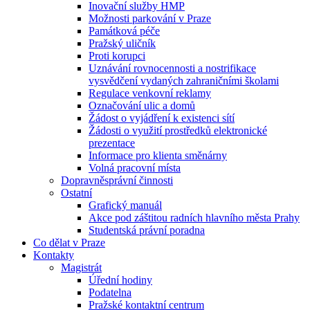
Inovační služby HMP
Možnosti parkování v Praze
Památková péče
Pražský uličník
Proti korupci
Uznávání rovnocennosti a nostrifikace
vysvědčení vydaných zahraničními školami
Regulace venkovní reklamy
Označování ulic a domů
Žádost o vyjádření k existenci sítí
Žádosti o využití prostředků elektronické
prezentace
Informace pro klienta směnárny
Volná pracovní místa
Dopravněsprávní činnosti
Ostatní
Grafický manuál
Akce pod záštitou radních hlavního města Prahy
Studentská právní poradna
Co dělat v Praze
Kontakty
Magistrát
Úřední hodiny
Podatelna
Pražské kontaktní centrum