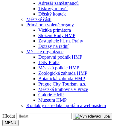
Adresář zaměstnanců
Tiskový mluvčí
Dětský koutek
Městské části
Primátor a volené orgány
Vizitka primátora
Složení Rady HMP
Zastupitelé hl. m. Prahy
Dotazy na radní
Městské organizace
Dopravní podnik HMP
TSK Praha
Městská policie HMP
Zoologická zahrada HMP
Botanická zahrada HMP
Prague City Tourism, a.s.
Městská knihovna v Praze
Galerie HMP
Muzeum HMP
Kontakty na redakci portálu a webmastera
Hledat
MENU