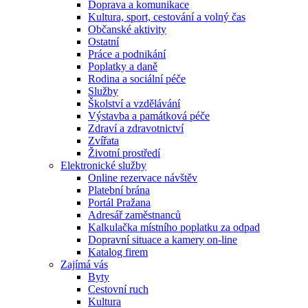
Doprava a komunikace
Kultura, sport, cestování a volný čas
Občanské aktivity
Ostatní
Práce a podnikání
Poplatky a daně
Rodina a sociální péče
Služby
Školství a vzdělávání
Výstavba a památková péče
Zdraví a zdravotnictví
Zvířata
Životní prostředí
Elektronické služby
Online rezervace návštěv
Platební brána
Portál Pražana
Adresář zaměstnanců
Kalkulačka místního poplatku za odpad
Dopravní situace a kamery on-line
Katalog firem
Zajímá vás
Byty
Cestovní ruch
Kultura