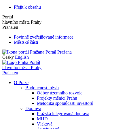
Přejít k obsahu
Portál
hlavního města Prahy
Praha.eu
Povinně zveřejňované informace
Městské části
Portál Pražana
Česky
English
Portál
hlavního města Prahy
Praha.eu
O Praze
Budoucnost města
Odbor územního rozvoje
Projekty měnící Prahu
Metodika spoluúčasti investorů
Doprava
Pražská integrovaná doprava
MHD
Vlaková