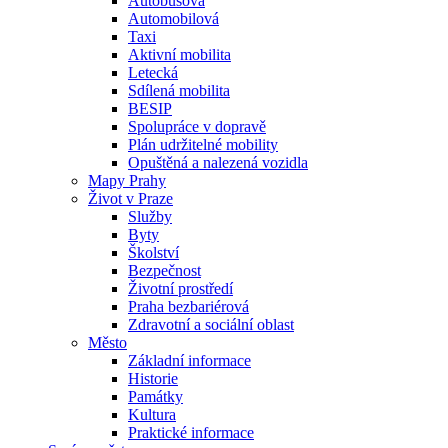
Autobusová
Automobilová
Taxi
Aktivní mobilita
Letecká
Sdílená mobilita
BESIP
Spolupráce v dopravě
Plán udržitelné mobility
Opuštěná a nalezená vozidla
Mapy Prahy
Život v Praze
Služby
Byty
Školství
Bezpečnost
Životní prostředí
Praha bezbariérová
Zdravotní a sociální oblast
Město
Základní informace
Historie
Památky
Kultura
Praktické informace