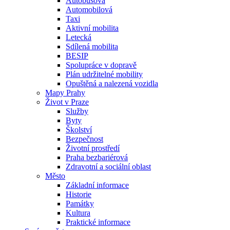
Autobusová
Automobilová
Taxi
Aktivní mobilita
Letecká
Sdílená mobilita
BESIP
Spolupráce v dopravě
Plán udržitelné mobility
Opuštěná a nalezená vozidla
Mapy Prahy
Život v Praze
Služby
Byty
Školství
Bezpečnost
Životní prostředí
Praha bezbariérová
Zdravotní a sociální oblast
Město
Základní informace
Historie
Památky
Kultura
Praktické informace