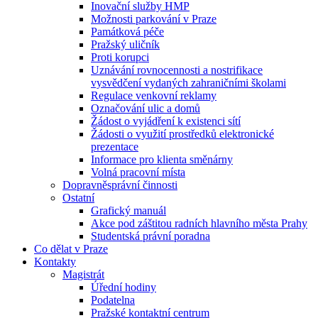
Inovační služby HMP
Možnosti parkování v Praze
Památková péče
Pražský uličník
Proti korupci
Uznávání rovnocennosti a nostrifikace
vysvědčení vydaných zahraničními školami
Regulace venkovní reklamy
Označování ulic a domů
Žádost o vyjádření k existenci sítí
Žádosti o využití prostředků elektronické
prezentace
Informace pro klienta směnárny
Volná pracovní místa
Dopravněsprávní činnosti
Ostatní
Grafický manuál
Akce pod záštitou radních hlavního města Prahy
Studentská právní poradna
Co dělat v Praze
Kontakty
Magistrát
Úřední hodiny
Podatelna
Pražské kontaktní centrum