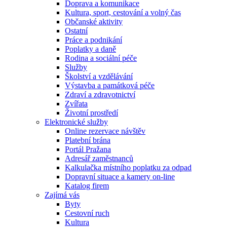
Doprava a komunikace
Kultura, sport, cestování a volný čas
Občanské aktivity
Ostatní
Práce a podnikání
Poplatky a daně
Rodina a sociální péče
Služby
Školství a vzdělávání
Výstavba a památková péče
Zdraví a zdravotnictví
Zvířata
Životní prostředí
Elektronické služby
Online rezervace návštěv
Platební brána
Portál Pražana
Adresář zaměstnanců
Kalkulačka místního poplatku za odpad
Dopravní situace a kamery on-line
Katalog firem
Zajímá vás
Byty
Cestovní ruch
Kultura