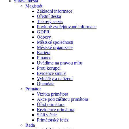
Správa města
Magistrát
Základní informace
Úřední deska
Tiskový servis
Povinně zveřejňované informace
GDPR
Odbory
Městské společnosti
Městské organizace
Kariéra
Finance
Uvádíme na pravou míru
Proti korupci
Evidence smluv
Vyhlášky a nařízení
Opendata
Primátor
Vizitka primátora
Akce pod záštitou primátora
Úřad primátora
Rezidence primátora
Stáli v čele
Primátorský řetěz
Rada