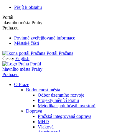
Přejít k obsahu
Portál
hlavního města Prahy
Praha.eu
Povinně zveřejňované informace
Městské části
Portál Pražana
Česky
English
Portál
hlavního města Prahy
Praha.eu
O Praze
Budoucnost města
Odbor územního rozvoje
Projekty měnící Prahu
Metodika spoluúčasti investorů
Doprava
Pražská integrovaná doprava
MHD
Vlaková