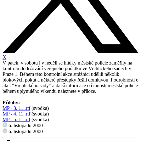
X
V pátek, v sobotu i v neděli se hlídky městské policie zaměřily na
kontrolu dodržování veřejného pořádku ve Vrchlického sadech v
Praze 1. Během této kontrolní akce strážníci udělili několik
blokových pokut a některé přestupky řešili domluvou. Podrobnosti o
akci "Vrchlického sady" a další informace o činnosti městské policie
během uplynulého víkendu naleznete v příloze.
Přílohy:
MP - 3. 11..rtf
(svodka)
MP - 4. 11..rtf
(svodka)
MP - 5. 11..rtf
(svodka)
6. listopadu 2000
6. listopadu 2000