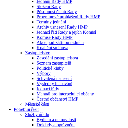
Jednání Rady HMP
Složení Rady
Působnost členů Rady
Programové prohlášení Rady HMP
Termíny jednání
Archiv usnesení Rady HMP
Jednací řád Rady a jejích Komisí
Komise Rady HMP
Akce pod záštitou radních
Koaliční smlouva
Zastupitelstvo
Zasedání zastupitelstva
Seznam zastupitelů
Politické kluby
Výbory
Schválená usnesení
Výsledky hlasování
Jednací řády
Manuál pro interpelující občany
Čestné občanství HMP
Městské části
Potřebuji řešit
Služby úřadu
Bydlení a nemovitosti
Doklady a oprávnění