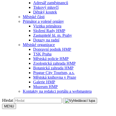
Adresář zaměstnanců
Tiskový mluvčí
Dětský koutek
Městské části
Primátor a volené orgány
Vizitka primátora
Složení Rady HMP
Zastupitelé hl. m. Prahy
Dotazy na radní
Městské organizace
Dopravní podnik HMP
TSK Praha
Městská policie HMP
Zoologická zahrada HMP
Botanická zahrada HMP
Prague City Tourism, a.s.
Městská knihovna v Praze
Galerie HMP
Muzeum HMP
Kontakty na redakci portálu a webmastera
Hledat
MENU