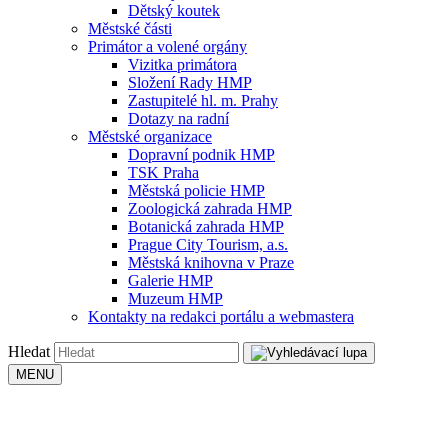
Dětský koutek
Městské části
Primátor a volené orgány
Vizitka primátora
Složení Rady HMP
Zastupitelé hl. m. Prahy
Dotazy na radní
Městské organizace
Dopravní podnik HMP
TSK Praha
Městská policie HMP
Zoologická zahrada HMP
Botanická zahrada HMP
Prague City Tourism, a.s.
Městská knihovna v Praze
Galerie HMP
Muzeum HMP
Kontakty na redakci portálu a webmastera
Hledat
MENU