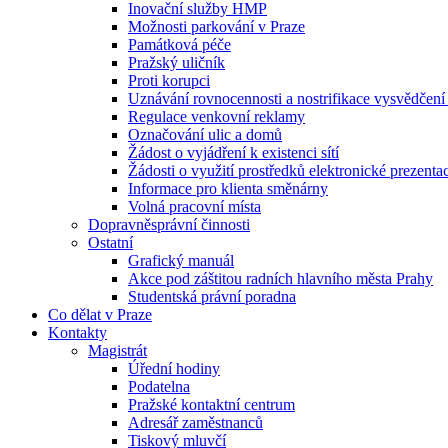
Inovační služby HMP
Možnosti parkování v Praze
Památková péče
Pražský uličník
Proti korupci
Uznávání rovnocennosti a nostrifikace vysvědčen
Regulace venkovní reklamy
Označování ulic a domů
Žádost o vyjádření k existenci sítí
Žádosti o využití prostředků elektronické prezenta
Informace pro klienta směnárny
Volná pracovní místa
Dopravněsprávní činnosti
Ostatní
Grafický manuál
Akce pod záštitou radních hlavního města Prahy
Studentská právní poradna
Co dělat v Praze
Kontakty
Magistrát
Úřední hodiny
Podatelna
Pražské kontaktní centrum
Adresář zaměstnanců
Tiskový mluvčí