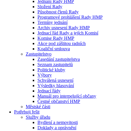
Jednání Rady HMP
Složení Rady
Působnost členů Rady
Programové prohlášení Rady HMP
Termíny jednání
Archiv usnesení Rady HMP
Jednací řád Rady a jejích Komisí
Komise Rady HMP
Akce pod záštitou radních
Koaliční smlouva
Zastupitelstvo
Zasedání zastupitelstva
Seznam zastupitelů
Politické kluby
Výbory
Schválená usnesení
Výsledky hlasování
Jednací řády
Manuál pro interpelující občany
Čestné občanství HMP
Městské části
Potřebuji řešit
Služby úřadu
Bydlení a nemovitosti
Doklady a oprávnění