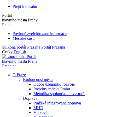
Přejít k obsahu
Portál
hlavního města Prahy
Praha.eu
Povinně zveřejňované informace
Městské části
Portál Pražana
Česky
English
Portál
hlavního města Prahy
Praha.eu
O Praze
Budoucnost města
Odbor územního rozvoje
Projekty měnící Prahu
Metodika spoluúčasti investorů
Doprava
Pražská integrovaná doprava
MHD
Vlaková