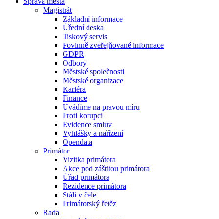
Správa města
Magistrát
Základní informace
Úřední deska
Tiskový servis
Povinně zveřejňované informace
GDPR
Odbory
Městské společnosti
Městské organizace
Kariéra
Finance
Uvádíme na pravou míru
Proti korupci
Evidence smluv
Vyhlášky a nařízení
Opendata
Primátor
Vizitka primátora
Akce pod záštitou primátora
Úřad primátora
Rezidence primátora
Stáli v čele
Primátorský řetěz
Rada