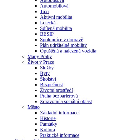
Autobusová
Automobilová
Taxi
Aktivní mobilita
Letecká
Sdílená mobilita
BESIP
Spolupráce v dopravě
Plán udržitelné mobility
Opuštěná a nalezená vozidla
Mapy Prahy
Život v Praze
Služby
Byty
Školství
Bezpečnost
Životní prostředí
Praha bezbariérová
Zdravotní a sociální oblast
Město
Základní informace
Historie
Památky
Kultura
Praktické informace