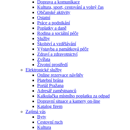
Doprava a komunikace
Kultura, sport, cestování a volný čas
Občanské aktivity
Ostatní
Práce a podnikání
Poplatky a daně
Rodina a sociální péče
Služby
Školství a vzdělávání
Výstavba a památková péče
Zdraví a zdravotnictví
Zvířata
Životní prostředí
Elektronické služby
Online rezervace návštěv
Platební brána
Portál Pražana
Adresář zaměstnanců
Kalkulačka místního poplatku za odpad
Dopravní situace a kamery on-line
Katalog firem
Zajímá vás
Byty
Cestovní ruch
Kultura