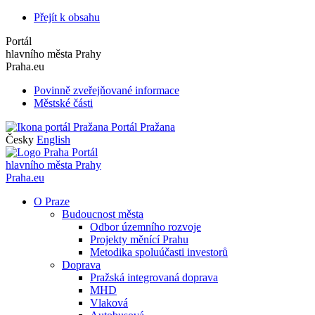
Přejít k obsahu
Portál
hlavního města Prahy
Praha.eu
Povinně zveřejňované informace
Městské části
Portál Pražana
Česky
English
Portál
hlavního města Prahy
Praha.eu
O Praze
Budoucnost města
Odbor územního rozvoje
Projekty měnící Prahu
Metodika spoluúčasti investorů
Doprava
Pražská integrovaná doprava
MHD
Vlaková