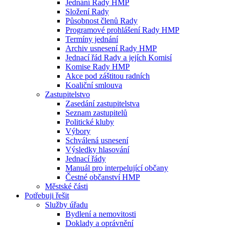
Jednání Rady HMP
Složení Rady
Působnost členů Rady
Programové prohlášení Rady HMP
Termíny jednání
Archiv usnesení Rady HMP
Jednací řád Rady a jejích Komisí
Komise Rady HMP
Akce pod záštitou radních
Koaliční smlouva
Zastupitelstvo
Zasedání zastupitelstva
Seznam zastupitelů
Politické kluby
Výbory
Schválená usnesení
Výsledky hlasování
Jednací řády
Manuál pro interpelující občany
Čestné občanství HMP
Městské části
Potřebuji řešit
Služby úřadu
Bydlení a nemovitosti
Doklady a oprávnění