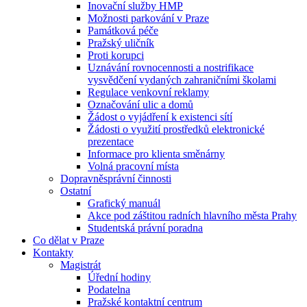
Inovační služby HMP
Možnosti parkování v Praze
Památková péče
Pražský uličník
Proti korupci
Uznávání rovnocennosti a nostrifikace
vysvědčení vydaných zahraničními školami
Regulace venkovní reklamy
Označování ulic a domů
Žádost o vyjádření k existenci sítí
Žádosti o využití prostředků elektronické
prezentace
Informace pro klienta směnárny
Volná pracovní místa
Dopravněsprávní činnosti
Ostatní
Grafický manuál
Akce pod záštitou radních hlavního města Prahy
Studentská právní poradna
Co dělat v Praze
Kontakty
Magistrát
Úřední hodiny
Podatelna
Pražské kontaktní centrum