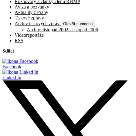
Rozhovory a články členů RHMP
Avíza a pozvánky
Aktuality z Prahy
Tiskové zprávy
Archiv tiskových zpráv
Otevřít submenu
Archiv: listopad 2002 - listopad 2006
Videoreportáže
RSS
Sdílet
Facebook
Linked In