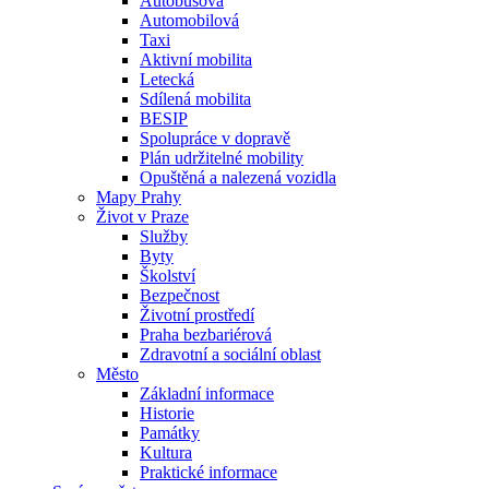
Autobusová
Automobilová
Taxi
Aktivní mobilita
Letecká
Sdílená mobilita
BESIP
Spolupráce v dopravě
Plán udržitelné mobility
Opuštěná a nalezená vozidla
Mapy Prahy
Život v Praze
Služby
Byty
Školství
Bezpečnost
Životní prostředí
Praha bezbariérová
Zdravotní a sociální oblast
Město
Základní informace
Historie
Památky
Kultura
Praktické informace