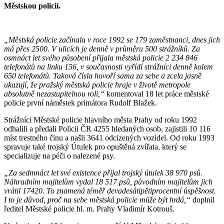
Městskou policií.
„Městská policie začínala v roce 1992 se 179 zaměstnanci, dnes jich
má přes 2500. V ulicích je denně v průměru 500 strážníků. Za
osmnáct let svého působení přijala městská policie 2 234 846
telefonátů na linku 156, v současnosti vyřídí strážníci denně kolem
650 telefonátů. Taková čísla hovoří sama za sebe a zcela jasně
ukazují, že pražský městská policie hraje v životě metropole
absolutně nezastupitelnou roli,“
komentoval 18 let práce městské
policie první náměstek primátora Rudolf Blažek.
Strážníci Městské policie hlavního města Prahy od roku 1992
odhalili a předali Policii ČR 4255 hledaných osob, zajistili 10 116
míst trestného činu a našli 3641 odcizených vozidel. Od roku 1993
spravuje také trojský Útulek pro opuštěná zvířata, který se
specializuje na péči o nalezené psy.
„Za sedmnáct let své existence přijal trojský útulek 38 970 psů.
Náhradním majitelům vydal 18 517 psů, původním majitelům jich
vrátil 17420. To znamená téměř devadesátipětiprocentní úspěšnost.
I to je důvod, proč na sebe městská policie může být hrdá,“
doplnil
ředitel Městské policie hl. m. Prahy Vladimír Kotrouš.