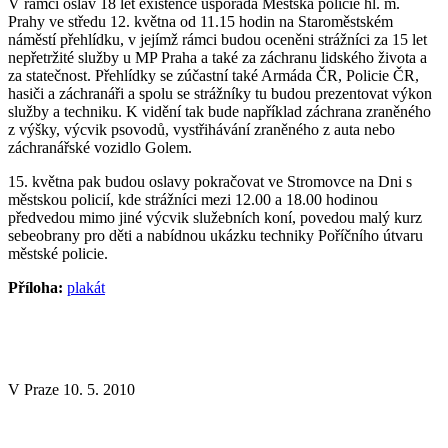
V rámci oslav 18 let existence uspořádá Městská policie hl. m.
Prahy ve středu 12. května od 11.15 hodin na Staroměstském
náměstí přehlídku, v jejímž rámci budou oceněni strážníci za 15 let
nepřetržité služby u MP Praha a také za záchranu lidského života a
za statečnost. Přehlídky se zúčastní také Armáda ČR, Policie ČR,
hasiči a záchranáři a spolu se strážníky tu budou prezentovat výkon
služby a techniku. K vidění tak bude například záchrana zraněného
z výšky, výcvik psovodů, vystřihávání zraněného z auta nebo
záchranářské vozidlo Golem.
15. května pak budou oslavy pokračovat ve Stromovce na Dni s
městskou policií, kde strážníci mezi 12.00 a 18.00 hodinou
předvedou mimo jiné výcvik služebních koní, povedou malý kurz
sebeobrany pro děti a nabídnou ukázku techniky Poříčního útvaru
městské policie.
Příloha:
plakát
V Praze 10. 5. 2010