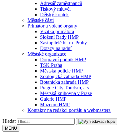
Adresář zaměstnanců
Tiskový mluvčí
Dětský koutek
Městské části
Primátor a volené orgány
Vizitka primátora
Složení Rady HMP
Zastupitelé hl. m. Prahy
Dotazy na radní
Městské organizace
Dopravní podnik HMP
TSK Praha
Městská policie HMP
Zoologická zahrada HMP
Botanická zahrada HMP
Prague City Tourism, a.s.
Městská knihovna v Praze
Galerie HMP
Muzeum HMP
Kontakty na redakci portálu a webmastera
Hledat
MENU