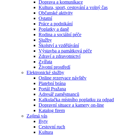
Doprava a komunikace
Kultura, sport, cestování a volný čas
Občanské aktivity
Ostatní
Práce a podnikání
Poplatky a daně
Rodina a sociální péče
Služby
Školství a vzdělávání
Výstavba a památková péče
Zdraví a zdravotnictví
Zvířata
Životní prostředí
Elektronické služby
Online rezervace návštěv
Platební brána
Portál Pražana
Adresář zaměstnanců
Kalkulačka místního poplatku za odpad
Dopravní situace a kamery on-line
Katalog firem
Zajímá vás
Byty
Cestovní ruch
Kultura