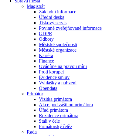
Správa města
Magistrát
Základní informace
Úřední deska
Tiskový servis
Povinně zveřejňované informace
GDPR
Odbory
Městské společnosti
Městské organizace
Kariéra
Finance
Uvádíme na pravou míru
Proti korupci
Evidence smluv
Vyhlášky a nařízení
Opendata
Primátor
Vizitka primátora
Akce pod záštitou primátora
Úřad primátora
Rezidence primátora
Stáli v čele
Primátorský řetěz
Rada