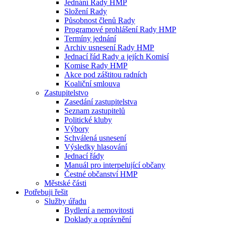
Jednání Rady HMP
Složení Rady
Působnost členů Rady
Programové prohlášení Rady HMP
Termíny jednání
Archiv usnesení Rady HMP
Jednací řád Rady a jejích Komisí
Komise Rady HMP
Akce pod záštitou radních
Koaliční smlouva
Zastupitelstvo
Zasedání zastupitelstva
Seznam zastupitelů
Politické kluby
Výbory
Schválená usnesení
Výsledky hlasování
Jednací řády
Manuál pro interpelující občany
Čestné občanství HMP
Městské části
Potřebuji řešit
Služby úřadu
Bydlení a nemovitosti
Doklady a oprávnění