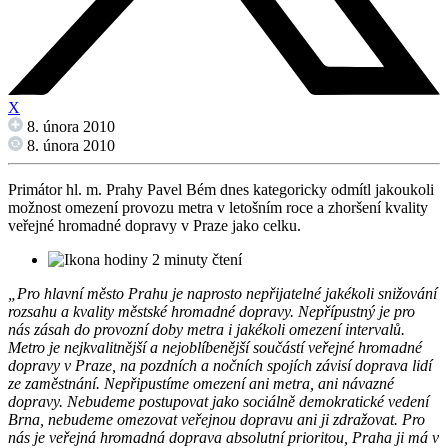
X
8. února 2010
8. února 2010
Primátor hl. m. Prahy Pavel Bém dnes kategoricky odmítl jakoukoli
možnost omezení provozu metra v letošním roce a zhoršení kvality
veřejné hromadné dopravy v Praze jako celku.
2 minuty čtení
„Pro hlavní město Prahu je naprosto nepřijatelné jakékoli snižování
rozsahu a kvality městské hromadné dopravy. Nepřípustný je pro
nás zásah do provozní doby metra i jakékoli omezení intervalů.
Metro je nejkvalitnější a nejoblíbenější součástí veřejné hromadné
dopravy v Praze, na pozdních a nočních spojích závisí doprava lidí
ze zaměstnání. Nepřipustíme omezení ani metra, ani návazné
dopravy. Nebudeme postupovat jako sociálně demokratické vedení
Brna, nebudeme omezovat veřejnou dopravu ani ji zdražovat. Pro
nás je veřejná hromadná doprava absolutní prioritou, Praha ji má v