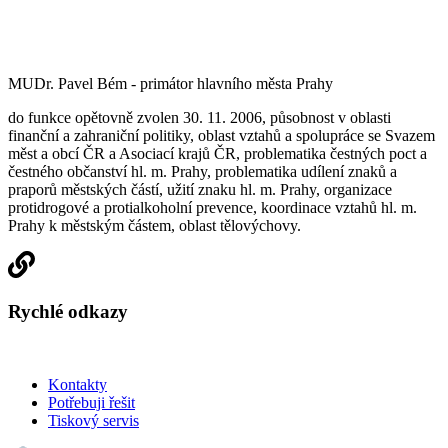
MUDr. Pavel Bém - primátor hlavního města Prahy
do funkce opětovně zvolen 30. 11. 2006, působnost v oblasti
finanční a zahraniční politiky, oblast vztahů a spolupráce se Svazem
měst a obcí ČR a Asociací krajů ČR, problematika čestných poct a
čestného občanství hl. m. Prahy, problematika udílení znaků a
praporů městských částí, užití znaku hl. m. Prahy, organizace
protidrogové a protialkoholní prevence, koordinace vztahů hl. m.
Prahy k městským částem, oblast tělovýchovy.
Rychlé odkazy
Kontakty
Potřebuji řešit
Tiskový servis