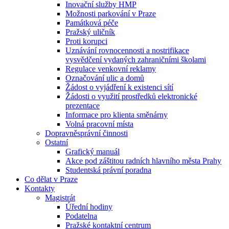
Inovační služby HMP
Možnosti parkování v Praze
Památková péče
Pražský uličník
Proti korupci
Uznávání rovnocennosti a nostrifikace
vysvědčení vydaných zahraničními školami
Regulace venkovní reklamy
Označování ulic a domů
Žádost o vyjádření k existenci sítí
Žádosti o využití prostředků elektronické
prezentace
Informace pro klienta směnárny
Volná pracovní místa
Dopravněsprávní činnosti
Ostatní
Grafický manuál
Akce pod záštitou radních hlavního města Prahy
Studentská právní poradna
Co dělat v Praze
Kontakty
Magistrát
Úřední hodiny
Podatelna
Pražské kontaktní centrum