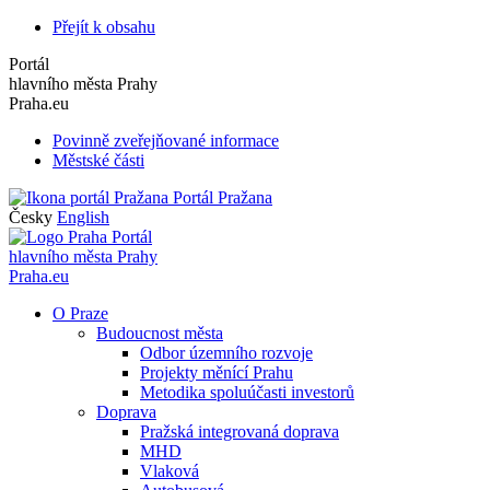
Přejít k obsahu
Portál
hlavního města Prahy
Praha.eu
Povinně zveřejňované informace
Městské části
Portál Pražana
Česky
English
Portál
hlavního města Prahy
Praha.eu
O Praze
Budoucnost města
Odbor územního rozvoje
Projekty měnící Prahu
Metodika spoluúčasti investorů
Doprava
Pražská integrovaná doprava
MHD
Vlaková