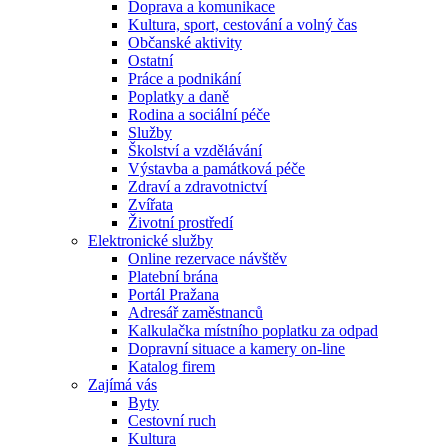
Doprava a komunikace
Kultura, sport, cestování a volný čas
Občanské aktivity
Ostatní
Práce a podnikání
Poplatky a daně
Rodina a sociální péče
Služby
Školství a vzdělávání
Výstavba a památková péče
Zdraví a zdravotnictví
Zvířata
Životní prostředí
Elektronické služby
Online rezervace návštěv
Platební brána
Portál Pražana
Adresář zaměstnanců
Kalkulačka místního poplatku za odpad
Dopravní situace a kamery on-line
Katalog firem
Zajímá vás
Byty
Cestovní ruch
Kultura