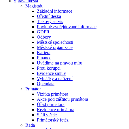
Správa města
Magistrát
Základní informace
Úřední deska
Tiskový servis
Povinně zveřejňované informace
GDPR
Odbory
Městské společnosti
Městské organizace
Kariéra
Finance
Uvádíme na pravou míru
Proti korupci
Evidence smluv
Vyhlášky a nařízení
Opendata
Primátor
Vizitka primátora
Akce pod záštitou primátora
Úřad primátora
Rezidence primátora
Stáli v čele
Primátorský řetěz
Rada