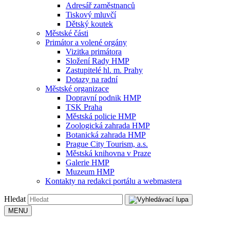
Adresář zaměstnanců
Tiskový mluvčí
Dětský koutek
Městské části
Primátor a volené orgány
Vizitka primátora
Složení Rady HMP
Zastupitelé hl. m. Prahy
Dotazy na radní
Městské organizace
Dopravní podnik HMP
TSK Praha
Městská policie HMP
Zoologická zahrada HMP
Botanická zahrada HMP
Prague City Tourism, a.s.
Městská knihovna v Praze
Galerie HMP
Muzeum HMP
Kontakty na redakci portálu a webmastera
Hledat
MENU