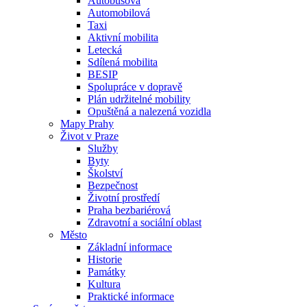
Autobusová
Automobilová
Taxi
Aktivní mobilita
Letecká
Sdílená mobilita
BESIP
Spolupráce v dopravě
Plán udržitelné mobility
Opuštěná a nalezená vozidla
Mapy Prahy
Život v Praze
Služby
Byty
Školství
Bezpečnost
Životní prostředí
Praha bezbariérová
Zdravotní a sociální oblast
Město
Základní informace
Historie
Památky
Kultura
Praktické informace