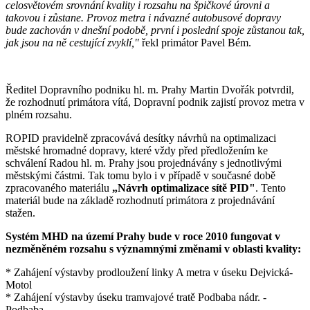
celosvětovém srovnání kvality i rozsahu na špičkové úrovni a
takovou i zůstane. Provoz metra i návazné autobusové dopravy
bude zachován v dnešní podobě, první i poslední spoje zůstanou tak,
jak jsou na ně cestující zvyklí,"
řekl primátor Pavel Bém.
Ředitel Dopravního podniku hl. m. Prahy Martin Dvořák potvrdil,
že rozhodnutí primátora vítá, Dopravní podnik zajistí provoz metra v
plném rozsahu.
ROPID pravidelně zpracovává desítky návrhů na optimalizaci
městské hromadné dopravy, které vždy před předložením ke
schválení Radou hl. m. Prahy jsou projednávány s jednotlivými
městskými částmi. Tak tomu bylo i v případě v současné době
zpracovaného materiálu
„Návrh optimalizace sítě PID"
. Tento
materiál bude na základě rozhodnutí primátora z projednávání
stažen.
Systém MHD na území Prahy bude v roce 2010 fungovat v
nezměněném rozsahu s významnými změnami v oblasti kvality:
* Zahájení výstavby prodloužení linky A metra v úseku Dejvická-
Motol
* Zahájení výstavby úseku tramvajové tratě Podbaba nádr. -
Podbaba