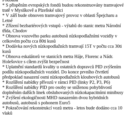
* S přispěním evropských fondů budou rekonstruovány tramvajové
tratě v Myslíkově a Plzeňské ulici
* V září bude obnoven tramvajový provoz v oblasti Špejcharu a
Letné
* Zřízení bezbariérových vstupů - výtahů do stanic metra Národní
třída, Chodov
* Obnova vozového parku autobusů nízkopodlažními vozidly v
celkovém počtu cca 80ti kusů
* Dodávka nových nízkopodlažních tramvají 15T v počtu cca 30ti
kusů
* Obnova eskalátorů ve stanicích metra Háje, Florenc a Nádr.
Holešovice s cílem zvýšit bezpečnost
* Uplatnění standardů kvality u ostatních dopravců PID zvýšením
podílu nízkopodlažních vozidel. Do konce prvního čtvrtletí
předpoklad nasazení osmi nízkopodlažních kloubových autobusů
* Rozšíření nabídky přívozů v rámci PID (linky P2, P3, P6)
* Rozšíření nabídky PID pro osoby se sníženou pohyblivostí
doplněním dalších linek obsluhovaných nízkokapacitními minibusy
* Zvýšení ekologičnosti MHD nasazením dvou hybridních
autobusů, autobusů s pohonem Euro5
* Pokračování rekonstrukcí vozů metra - letos bude dodáno cca 10
vlaků