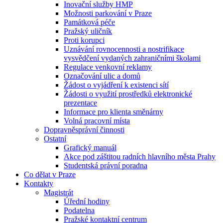
Inovační služby HMP
Možnosti parkování v Praze
Památková péče
Pražský uličník
Proti korupci
Uznávání rovnocennosti a nostrifikace
vysvědčení vydaných zahraničními školami
Regulace venkovní reklamy
Označování ulic a domů
Žádost o vyjádření k existenci sítí
Žádosti o využití prostředků elektronické
prezentace
Informace pro klienta směnárny
Volná pracovní místa
Dopravněsprávní činnosti
Ostatní
Grafický manuál
Akce pod záštitou radních hlavního města Prahy
Studentská právní poradna
Co dělat v Praze
Kontakty
Magistrát
Úřední hodiny
Podatelna
Pražské kontaktní centrum