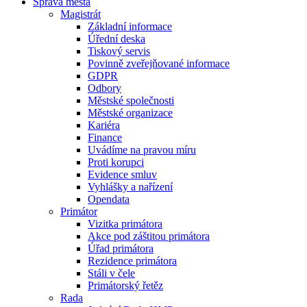
Správa města
Magistrát
Základní informace
Úřední deska
Tiskový servis
Povinně zveřejňované informace
GDPR
Odbory
Městské společnosti
Městské organizace
Kariéra
Finance
Uvádíme na pravou míru
Proti korupci
Evidence smluv
Vyhlášky a nařízení
Opendata
Primátor
Vizitka primátora
Akce pod záštitou primátora
Úřad primátora
Rezidence primátora
Stáli v čele
Primátorský řetěz
Rada