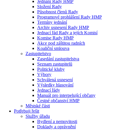
Jednání Rady HMP
Složení Rady
Působnost členů Rady
Programové prohlášení Rady HMP
Termíny jednání
Archiv usnesení Rady HMP
Jednací řád Rady a jejích Komisí
Komise Rady HMP
Akce pod záštitou radních
Koaliční smlouva
Zastupitelstvo
Zasedání zastupitelstva
Seznam zastupitelů
Politické kluby
Výbory
Schválená usnesení
Výsledky hlasování
Jednací řády
Manuál pro interpelující občany
Čestné občanství HMP
Městské části
Potřebuji řešit
Služby úřadu
Bydlení a nemovitosti
Doklady a oprávnění