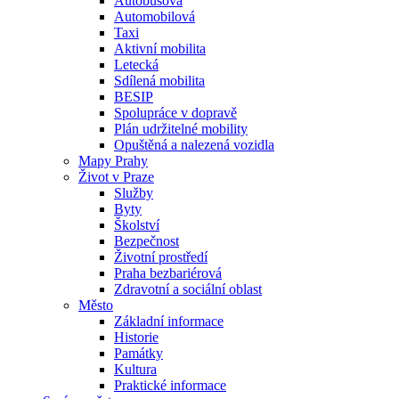
Autobusová
Automobilová
Taxi
Aktivní mobilita
Letecká
Sdílená mobilita
BESIP
Spolupráce v dopravě
Plán udržitelné mobility
Opuštěná a nalezená vozidla
Mapy Prahy
Život v Praze
Služby
Byty
Školství
Bezpečnost
Životní prostředí
Praha bezbariérová
Zdravotní a sociální oblast
Město
Základní informace
Historie
Památky
Kultura
Praktické informace