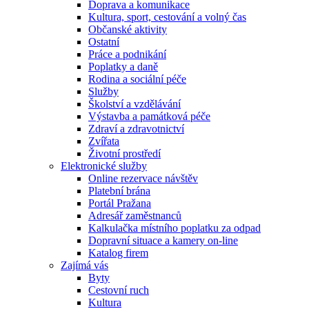
Doprava a komunikace
Kultura, sport, cestování a volný čas
Občanské aktivity
Ostatní
Práce a podnikání
Poplatky a daně
Rodina a sociální péče
Služby
Školství a vzdělávání
Výstavba a památková péče
Zdraví a zdravotnictví
Zvířata
Životní prostředí
Elektronické služby
Online rezervace návštěv
Platební brána
Portál Pražana
Adresář zaměstnanců
Kalkulačka místního poplatku za odpad
Dopravní situace a kamery on-line
Katalog firem
Zajímá vás
Byty
Cestovní ruch
Kultura