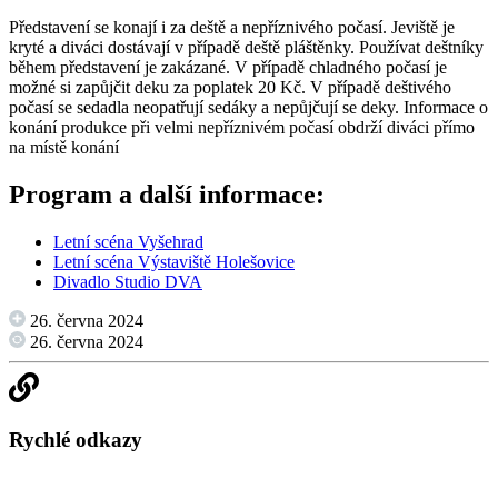
Představení se konají i za deště a nepříznivého počasí. Jeviště je
kryté a diváci dostávají v případě deště pláštěnky. Používat deštníky
během představení je zakázané. V případě chladného počasí je
možné si zapůjčit deku za poplatek 20 Kč. V případě deštivého
počasí se sedadla neopatřují sedáky a nepůjčují se deky. Informace o
konání produkce při velmi nepříznivém počasí obdrží diváci přímo
na místě konání
Program a další informace:
Letní scéna Vyšehrad
Letní scéna Výstaviště Holešovice
Divadlo Studio DVA
26. června 2024
26. června 2024
Rychlé odkazy