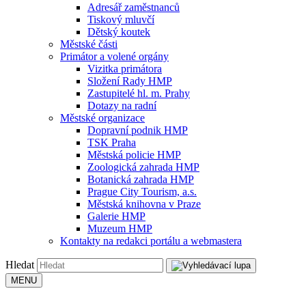
Adresář zaměstnanců
Tiskový mluvčí
Dětský koutek
Městské části
Primátor a volené orgány
Vizitka primátora
Složení Rady HMP
Zastupitelé hl. m. Prahy
Dotazy na radní
Městské organizace
Dopravní podnik HMP
TSK Praha
Městská policie HMP
Zoologická zahrada HMP
Botanická zahrada HMP
Prague City Tourism, a.s.
Městská knihovna v Praze
Galerie HMP
Muzeum HMP
Kontakty na redakci portálu a webmastera
Hledat
MENU