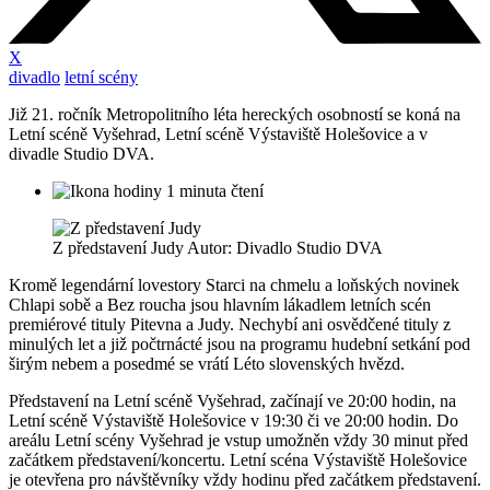
X
divadlo
letní scény
Již 21. ročník Metropolitního léta hereckých osobností se koná na
Letní scéně Vyšehrad, Letní scéně Výstaviště Holešovice a v
divadle Studio DVA.
1 minuta čtení
Z představení Judy Autor: Divadlo Studio DVA
Kromě legendární lovestory Starci na chmelu a loňských novinek
Chlapi sobě a Bez roucha jsou hlavním lákadlem letních scén
premiérové tituly Pitevna a Judy. Nechybí ani osvědčené tituly z
minulých let a již počtrnácté jsou na programu hudební setkání pod
širým nebem a posedmé se vrátí Léto slovenských hvězd.
Představení na Letní scéně Vyšehrad, začínají ve 20:00 hodin, na
Letní scéně Výstaviště Holešovice v 19:30 či ve 20:00 hodin. Do
areálu Letní scény Vyšehrad je vstup umožněn vždy 30 minut před
začátkem představení/koncertu. Letní scéna Výstaviště Holešovice
je otevřena pro návštěvníky vždy hodinu před začátkem představení.