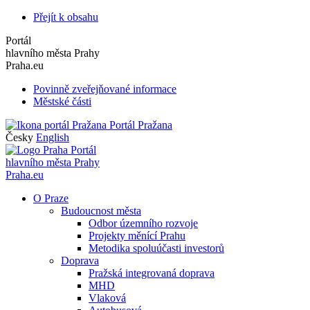
Přejít k obsahu
Portál
hlavního města Prahy
Praha.eu
Povinně zveřejňované informace
Městské části
Portál Pražana
Česky
English
Portál
hlavního města Prahy
Praha.eu
O Praze
Budoucnost města
Odbor územního rozvoje
Projekty měnící Prahu
Metodika spoluúčasti investorů
Doprava
Pražská integrovaná doprava
MHD
Vlaková