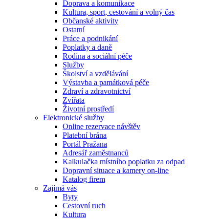
Doprava a komunikace
Kultura, sport, cestování a volný čas
Občanské aktivity
Ostatní
Práce a podnikání
Poplatky a daně
Rodina a sociální péče
Služby
Školství a vzdělávání
Výstavba a památková péče
Zdraví a zdravotnictví
Zvířata
Životní prostředí
Elektronické služby
Online rezervace návštěv
Platební brána
Portál Pražana
Adresář zaměstnanců
Kalkulačka místního poplatku za odpad
Dopravní situace a kamery on-line
Katalog firem
Zajímá vás
Byty
Cestovní ruch
Kultura