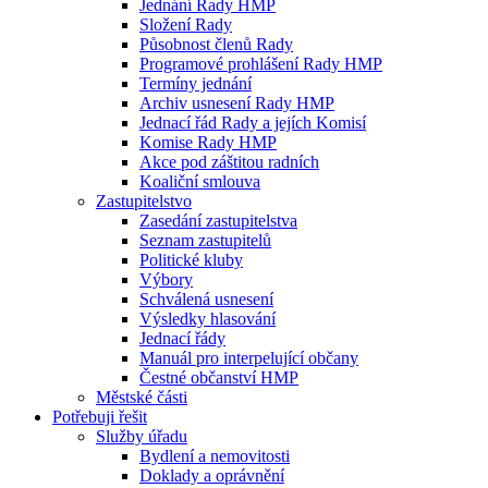
Jednání Rady HMP
Složení Rady
Působnost členů Rady
Programové prohlášení Rady HMP
Termíny jednání
Archiv usnesení Rady HMP
Jednací řád Rady a jejích Komisí
Komise Rady HMP
Akce pod záštitou radních
Koaliční smlouva
Zastupitelstvo
Zasedání zastupitelstva
Seznam zastupitelů
Politické kluby
Výbory
Schválená usnesení
Výsledky hlasování
Jednací řády
Manuál pro interpelující občany
Čestné občanství HMP
Městské části
Potřebuji řešit
Služby úřadu
Bydlení a nemovitosti
Doklady a oprávnění