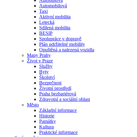
Autobusová
Automobilová
Taxi
Aktivní mobilita
Letecká
Sdílená mobilita
BESIP
Spolupráce v dopravě
Plán udržitelné mobility
Opuštěná a nalezená vozidla
Mapy Prahy
Život v Praze
Služby
Byty
Školství
Bezpečnost
Životní prostředí
Praha bezbariérová
Zdravotní a sociální oblast
Město
Základní informace
Historie
Památky
Kultura
Praktické informace