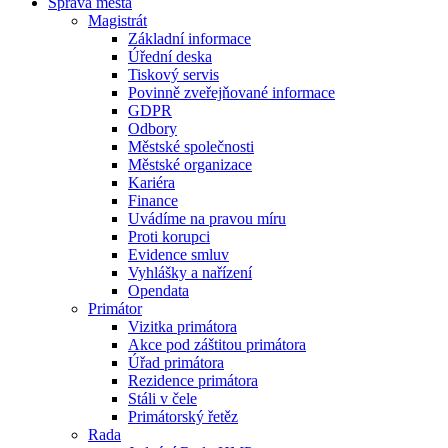
Správa města
Magistrát
Základní informace
Úřední deska
Tiskový servis
Povinně zveřejňované informace
GDPR
Odbory
Městské společnosti
Městské organizace
Kariéra
Finance
Uvádíme na pravou míru
Proti korupci
Evidence smluv
Vyhlášky a nařízení
Opendata
Primátor
Vizitka primátora
Akce pod záštitou primátora
Úřad primátora
Rezidence primátora
Stáli v čele
Primátorský řetěz
Rada