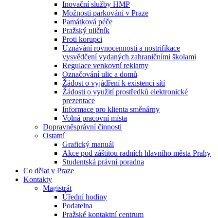
Inovační služby HMP
Možnosti parkování v Praze
Památková péče
Pražský uličník
Proti korupci
Uznávání rovnocennosti a nostrifikace
vysvědčení vydaných zahraničními školami
Regulace venkovní reklamy
Označování ulic a domů
Žádost o vyjádření k existenci sítí
Žádosti o využití prostředků elektronické
prezentace
Informace pro klienta směnárny
Volná pracovní místa
Dopravněsprávní činnosti
Ostatní
Grafický manuál
Akce pod záštitou radních hlavního města Prahy
Studentská právní poradna
Co dělat v Praze
Kontakty
Magistrát
Úřední hodiny
Podatelna
Pražské kontaktní centrum