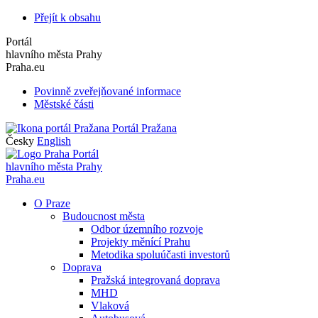
Přejít k obsahu
Portál
hlavního města Prahy
Praha.eu
Povinně zveřejňované informace
Městské části
Portál Pražana
Česky
English
Portál
hlavního města Prahy
Praha.eu
O Praze
Budoucnost města
Odbor územního rozvoje
Projekty měnící Prahu
Metodika spoluúčasti investorů
Doprava
Pražská integrovaná doprava
MHD
Vlaková