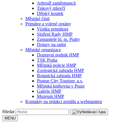
Adresář zaměstnanců
Tiskový mluvčí
Dětský koutek
Městské části
Primátor a volené orgány
Vizitka primátora
Složení Rady HMP
Zastupitelé hl. m. Prahy
Dotazy na radní
Městské organizace
Dopravní podnik HMP
TSK Praha
Městská policie HMP
Zoologická zahrada HMP
Botanická zahrada HMP
Prague City Tourism, a.s.
Městská knihovna v Praze
Galerie HMP
Muzeum HMP
Kontakty na redakci portálu a webmastera
Hledat
MENU