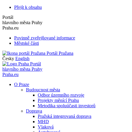
Přejít k obsahu
Portál
hlavního města Prahy
Praha.eu
Povinně zveřejňované informace
Městské části
Portál Pražana
Česky
English
Portál
hlavního města Prahy
Praha.eu
O Praze
Budoucnost města
Odbor územního rozvoje
Projekty měnící Prahu
Metodika spoluúčasti investorů
Doprava
Pražská integrovaná doprava
MHD
Vlaková