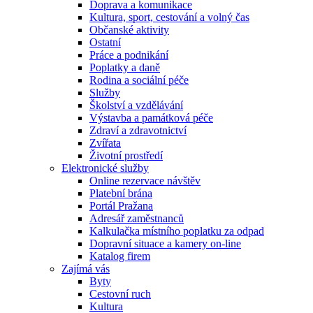
Doprava a komunikace
Kultura, sport, cestování a volný čas
Občanské aktivity
Ostatní
Práce a podnikání
Poplatky a daně
Rodina a sociální péče
Služby
Školství a vzdělávání
Výstavba a památková péče
Zdraví a zdravotnictví
Zvířata
Životní prostředí
Elektronické služby
Online rezervace návštěv
Platební brána
Portál Pražana
Adresář zaměstnanců
Kalkulačka místního poplatku za odpad
Dopravní situace a kamery on-line
Katalog firem
Zajímá vás
Byty
Cestovní ruch
Kultura