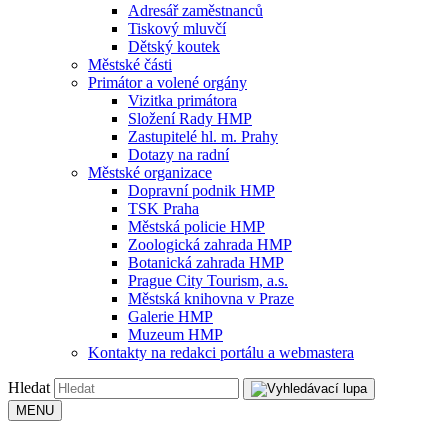
Adresář zaměstnanců
Tiskový mluvčí
Dětský koutek
Městské části
Primátor a volené orgány
Vizitka primátora
Složení Rady HMP
Zastupitelé hl. m. Prahy
Dotazy na radní
Městské organizace
Dopravní podnik HMP
TSK Praha
Městská policie HMP
Zoologická zahrada HMP
Botanická zahrada HMP
Prague City Tourism, a.s.
Městská knihovna v Praze
Galerie HMP
Muzeum HMP
Kontakty na redakci portálu a webmastera
Hledat
MENU