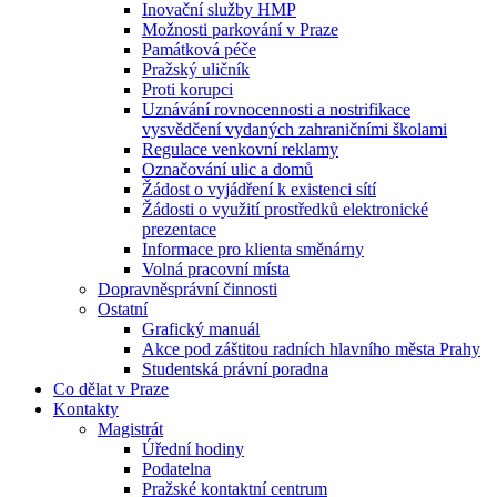
Inovační služby HMP
Možnosti parkování v Praze
Památková péče
Pražský uličník
Proti korupci
Uznávání rovnocennosti a nostrifikace
vysvědčení vydaných zahraničními školami
Regulace venkovní reklamy
Označování ulic a domů
Žádost o vyjádření k existenci sítí
Žádosti o využití prostředků elektronické
prezentace
Informace pro klienta směnárny
Volná pracovní místa
Dopravněsprávní činnosti
Ostatní
Grafický manuál
Akce pod záštitou radních hlavního města Prahy
Studentská právní poradna
Co dělat v Praze
Kontakty
Magistrát
Úřední hodiny
Podatelna
Pražské kontaktní centrum