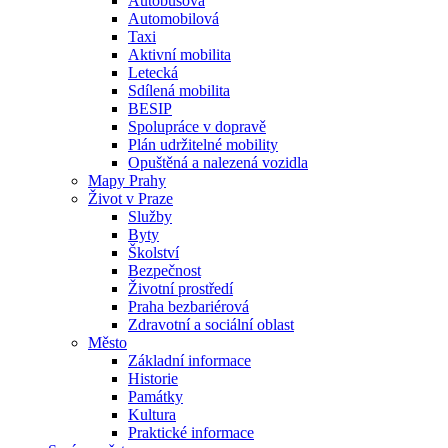
Autobusová
Automobilová
Taxi
Aktivní mobilita
Letecká
Sdílená mobilita
BESIP
Spolupráce v dopravě
Plán udržitelné mobility
Opuštěná a nalezená vozidla
Mapy Prahy
Život v Praze
Služby
Byty
Školství
Bezpečnost
Životní prostředí
Praha bezbariérová
Zdravotní a sociální oblast
Město
Základní informace
Historie
Památky
Kultura
Praktické informace