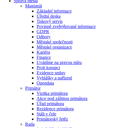
Správa města
Magistrát
Základní informace
Úřední deska
Tiskový servis
Povinně zveřejňované informace
GDPR
Odbory
Městské společnosti
Městské organizace
Kariéra
Finance
Uvádíme na pravou míru
Proti korupci
Evidence smluv
Vyhlášky a nařízení
Opendata
Primátor
Vizitka primátora
Akce pod záštitou primátora
Úřad primátora
Rezidence primátora
Stáli v čele
Primátorský řetěz
Rada