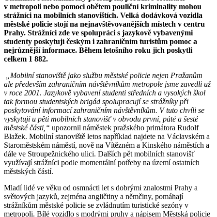
v metropoli nebo pomoci obětem pouliční kriminality mohou
strážníci na mobilních stanovištích. Velká dodávková vozidla
městské policie stojí na nejnavštěvovanějších místech v centru
Prahy. Strážníci zde ve spolupráci s jazykově vybavenými
studenty poskytují českým i zahraničním turistům pomoc a
nejrůznější informace. Během letošního roku jich poskytli
celkem 1 882.
„Mobilní stanoviště jako službu městské policie nejen Pražanům
ale především zahraničním návštěvníkům metropole jsme zavedli už
v roce 2001. Jazykově vybavení studenti středních a vysokých škol
tak formou studentských brigád spolupracují se strážníky při
poskytování informací zahraničním návštěvníkům. V tuto chvíli se
vyskytují u pěti mobilních stanovišť v obvodu první, páté a šesté
městské části,“
upozornil náměstek pražského primátora Rudolf
Blažek. Mobilní stanoviště letos například najdete na Václavském a
Staroměstském náměstí, nově na Vítězném a Kinského náměstích a
dále ve Stroupežnického ulici. Dalších pět mobilních stanovišť
využívají strážníci podle momentální potřeby na území ostatních
městských částí.
Mladí lidé ve věku od osmnácti let s dobrými znalostmi Prahy a
světových jazyků, zejména angličtiny a němčiny, pomáhají
strážníkům městské policie se zvládnutím turistické sezóny v
metropoli. Bílé vozidlo s modrými pruhy a nápisem Městská policie