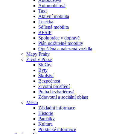
Autobusová
Automobilová
Taxi
Aktivní mobilita
Letecká
Sdílená mobilita
BESIP
Spolupráce v dopravě
Plán udržitelné mobility
Opuštěná a nalezená vozidla
Mapy Prahy
Život v Praze
Služby
Byty
Školství
Bezpečnost
Životní prostředí
Praha bezbariérová
Zdravotní a sociální oblast
Město
Základní informace
Historie
Památky
Kultura
Praktické informace