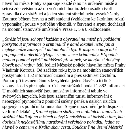
hlavního města Prahy zaparkuje každé ráno na určeném místě a
setrvá zde většinou až do večerních hodin. Jeho osádku tvoří
zpravidla dva strážníci a jeden student střední nebo vysoké školy.
Zatímco během června a září studenti (vzhledem ke školnímu roku)
vypomáhají pouze v průběhu víkendů, v červenci a srpnu docházejí
na mobilní stanoviště umístěná v Praze 1, 5 a 6 každodenně.
„Strážníci jsou schopni každému obyvateli na místě při požádání
poskytnout informace o kriminalitě v dané lokalitě nebo jak si
nejlépe může zabezpečit automobil či byt. K dispozici mají také
propagační materiály týkající se prevence kriminality. Případně
mohou pomoci vyřešit nahlášený přestupek, se kterým si dotyčný
člověk neví rady,“
řekl ředitel Městské policie hlavního města Prahy
Vladimír Kotrouš. Od začátku roku bylo na mobilních stanovištích
poskytnuto 1 152 informací cizincům a přes sedm set Čechům.
Pomoc při trestném činu zde vyhledal jeden člověk a tři lidé
v souvislosti s přestupkem. Celkem strážníci podali 1 882 informací.
U mobilních stanovišť jsou umístěny informační tabule ve
světových jazycích, kde jsou zahraniční turisti informováni o
nebezpečí plynoucím z pouliční směny peněz a dalších rizicích
spojených s pouliční kriminalitou. Stejné upozornění je k dispozici
ve formě letáků.
„Kromě výkonu služby na mobilních stanovištích
strážníci hlídkují na místech nejvyšší návštěvnosti turistů a tam, kde
dochází k nejčastějšímu narušování veřejného pořádku, jedná se
hlavně o centrum a Královskou cestu. Současně na území Městské