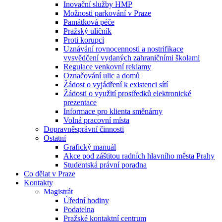
Inovační služby HMP
Možnosti parkování v Praze
Památková péče
Pražský uličník
Proti korupci
Uznávání rovnocennosti a nostrifikace
vysvědčení vydaných zahraničními školami
Regulace venkovní reklamy
Označování ulic a domů
Žádost o vyjádření k existenci sítí
Žádosti o využití prostředků elektronické
prezentace
Informace pro klienta směnárny
Volná pracovní místa
Dopravněsprávní činnosti
Ostatní
Grafický manuál
Akce pod záštitou radních hlavního města Prahy
Studentská právní poradna
Co dělat v Praze
Kontakty
Magistrát
Úřední hodiny
Podatelna
Pražské kontaktní centrum