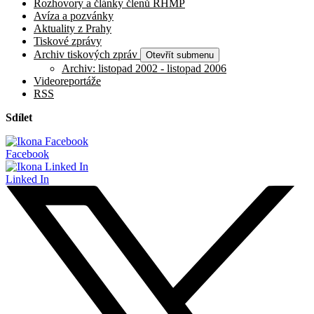
Rozhovory a články členů RHMP
Avíza a pozvánky
Aktuality z Prahy
Tiskové zprávy
Archiv tiskových zpráv
Otevřít submenu
Archiv: listopad 2002 - listopad 2006
Videoreportáže
RSS
Sdílet
Facebook
Linked In