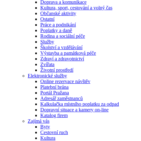
Doprava a komunikace
Kultura, sport, cestování a volný čas
Občanské aktivity
Ostatní
Práce a podnikání
Poplatky a daně
Rodina a sociální péče
Služby
Školství a vzdělávání
Výstavba a památková péče
Zdraví a zdravotnictví
Zvířata
Životní prostředí
Elektronické služby
Online rezervace návštěv
Platební brána
Portál Pražana
Adresář zaměstnanců
Kalkulačka místního poplatku za odpad
Dopravní situace a kamery on-line
Katalog firem
Zajímá vás
Byty
Cestovní ruch
Kultura