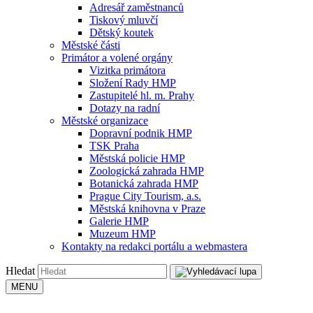
Adresář zaměstnanců
Tiskový mluvčí
Dětský koutek
Městské části
Primátor a volené orgány
Vizitka primátora
Složení Rady HMP
Zastupitelé hl. m. Prahy
Dotazy na radní
Městské organizace
Dopravní podnik HMP
TSK Praha
Městská policie HMP
Zoologická zahrada HMP
Botanická zahrada HMP
Prague City Tourism, a.s.
Městská knihovna v Praze
Galerie HMP
Muzeum HMP
Kontakty na redakci portálu a webmastera
Hledat
MENU