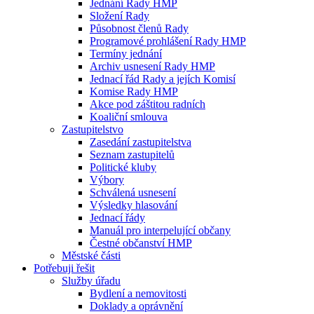
Jednání Rady HMP
Složení Rady
Působnost členů Rady
Programové prohlášení Rady HMP
Termíny jednání
Archiv usnesení Rady HMP
Jednací řád Rady a jejích Komisí
Komise Rady HMP
Akce pod záštitou radních
Koaliční smlouva
Zastupitelstvo
Zasedání zastupitelstva
Seznam zastupitelů
Politické kluby
Výbory
Schválená usnesení
Výsledky hlasování
Jednací řády
Manuál pro interpelující občany
Čestné občanství HMP
Městské části
Potřebuji řešit
Služby úřadu
Bydlení a nemovitosti
Doklady a oprávnění