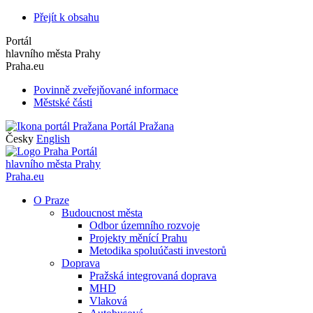
Přejít k obsahu
Portál
hlavního města Prahy
Praha.eu
Povinně zveřejňované informace
Městské části
Portál Pražana
Česky
English
Portál
hlavního města Prahy
Praha.eu
O Praze
Budoucnost města
Odbor územního rozvoje
Projekty měnící Prahu
Metodika spoluúčasti investorů
Doprava
Pražská integrovaná doprava
MHD
Vlaková