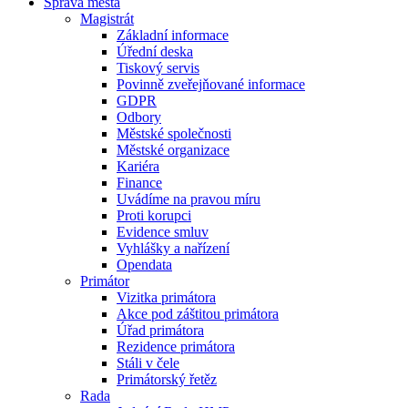
Správa města
Magistrát
Základní informace
Úřední deska
Tiskový servis
Povinně zveřejňované informace
GDPR
Odbory
Městské společnosti
Městské organizace
Kariéra
Finance
Uvádíme na pravou míru
Proti korupci
Evidence smluv
Vyhlášky a nařízení
Opendata
Primátor
Vizitka primátora
Akce pod záštitou primátora
Úřad primátora
Rezidence primátora
Stáli v čele
Primátorský řetěz
Rada