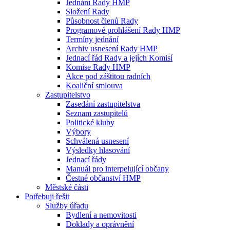
Jednání Rady HMP
Složení Rady
Působnost členů Rady
Programové prohlášení Rady HMP
Termíny jednání
Archiv usnesení Rady HMP
Jednací řád Rady a jejích Komisí
Komise Rady HMP
Akce pod záštitou radních
Koaliční smlouva
Zastupitelstvo
Zasedání zastupitelstva
Seznam zastupitelů
Politické kluby
Výbory
Schválená usnesení
Výsledky hlasování
Jednací řády
Manuál pro interpelující občany
Čestné občanství HMP
Městské části
Potřebuji řešit
Služby úřadu
Bydlení a nemovitosti
Doklady a oprávnění