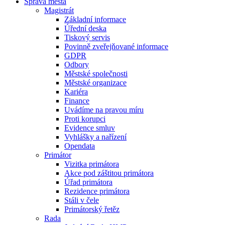
Správa města
Magistrát
Základní informace
Úřední deska
Tiskový servis
Povinně zveřejňované informace
GDPR
Odbory
Městské společnosti
Městské organizace
Kariéra
Finance
Uvádíme na pravou míru
Proti korupci
Evidence smluv
Vyhlášky a nařízení
Opendata
Primátor
Vizitka primátora
Akce pod záštitou primátora
Úřad primátora
Rezidence primátora
Stáli v čele
Primátorský řetěz
Rada