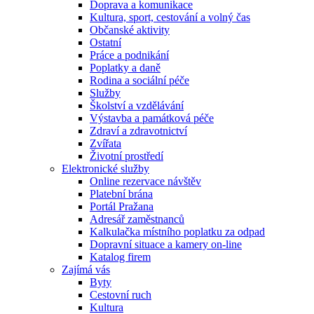
Doprava a komunikace
Kultura, sport, cestování a volný čas
Občanské aktivity
Ostatní
Práce a podnikání
Poplatky a daně
Rodina a sociální péče
Služby
Školství a vzdělávání
Výstavba a památková péče
Zdraví a zdravotnictví
Zvířata
Životní prostředí
Elektronické služby
Online rezervace návštěv
Platební brána
Portál Pražana
Adresář zaměstnanců
Kalkulačka místního poplatku za odpad
Dopravní situace a kamery on-line
Katalog firem
Zajímá vás
Byty
Cestovní ruch
Kultura