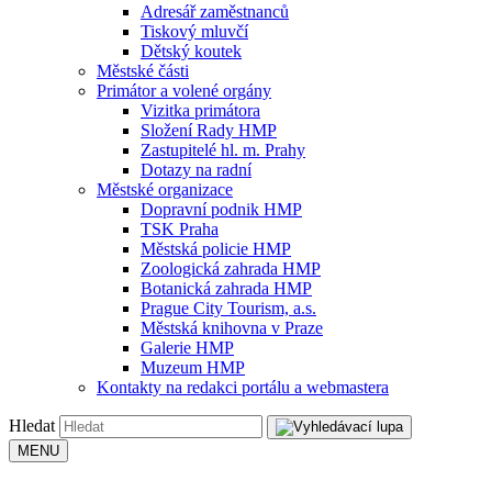
Adresář zaměstnanců
Tiskový mluvčí
Dětský koutek
Městské části
Primátor a volené orgány
Vizitka primátora
Složení Rady HMP
Zastupitelé hl. m. Prahy
Dotazy na radní
Městské organizace
Dopravní podnik HMP
TSK Praha
Městská policie HMP
Zoologická zahrada HMP
Botanická zahrada HMP
Prague City Tourism, a.s.
Městská knihovna v Praze
Galerie HMP
Muzeum HMP
Kontakty na redakci portálu a webmastera
Hledat
MENU