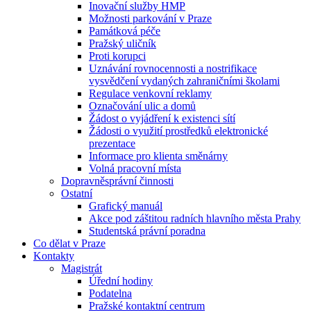
Inovační služby HMP
Možnosti parkování v Praze
Památková péče
Pražský uličník
Proti korupci
Uznávání rovnocennosti a nostrifikace
vysvědčení vydaných zahraničními školami
Regulace venkovní reklamy
Označování ulic a domů
Žádost o vyjádření k existenci sítí
Žádosti o využití prostředků elektronické
prezentace
Informace pro klienta směnárny
Volná pracovní místa
Dopravněsprávní činnosti
Ostatní
Grafický manuál
Akce pod záštitou radních hlavního města Prahy
Studentská právní poradna
Co dělat v Praze
Kontakty
Magistrát
Úřední hodiny
Podatelna
Pražské kontaktní centrum