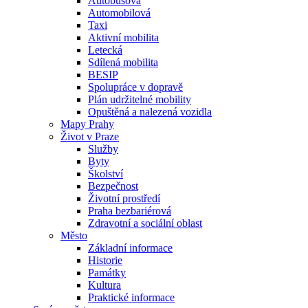
Autobusová
Automobilová
Taxi
Aktivní mobilita
Letecká
Sdílená mobilita
BESIP
Spolupráce v dopravě
Plán udržitelné mobility
Opuštěná a nalezená vozidla
Mapy Prahy
Život v Praze
Služby
Byty
Školství
Bezpečnost
Životní prostředí
Praha bezbariérová
Zdravotní a sociální oblast
Město
Základní informace
Historie
Památky
Kultura
Praktické informace