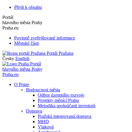
Přejít k obsahu
Portál
hlavního města Prahy
Praha.eu
Povinně zveřejňované informace
Městské části
Portál Pražana
Česky
English
Portál
hlavního města Prahy
Praha.eu
O Praze
Budoucnost města
Odbor územního rozvoje
Projekty měnící Prahu
Metodika spoluúčasti investorů
Doprava
Pražská integrovaná doprava
MHD
Vlaková